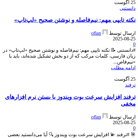
25
آگوست
دانستنی
نکته تایپی مهم: نیم‌فاصله و نوشتن صحیح «لپ‌تاپ»
ارسال توسط
oflap
2025-08-25
0
#دانستنی 📝 نکته تایپی مهم: نیم‌فاصله و نوشتن صحیح «لپ‌تاپ» در
زبان فارسی، کلمات مرکب که از دو بخش تشکیل شده‌اند، باید با
«نیم‌فاص...
ادامه مطلب
25
آگوست
ترفند
ترفند افزایش سرعت بوت ویندوز با بستن نرم افزارهای
مخفی
ارسال توسط
oflap
2025-08-25
0
🎯 #ترفند 💫 افزایش سرعت بوت ویندوز 🔍 آیا می‌دانستید بعضی