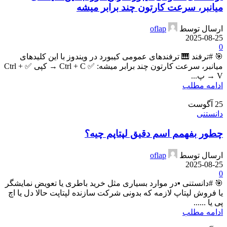
میانبر، سرعت کارتون چند برابر میشه
ارسال توسط
oflap
2025-08-25
0
🎯 #ترفند 🎹 ترفندهای عمومی کیبورد در ویندوز با این کلیدهای
میانبر، سرعت کارتون چند برابر میشه: ✅ Ctrl + C → کپی ✅ Ctrl +
V → پ...
ادامه مطلب
25
آگوست
دانستنی
چطور بفهمم اسم دقیق لپتاپم چیه؟
ارسال توسط
oflap
2025-08-25
0
🎯 #دانستنی ▪️در موارد بسیاری مثل خرید باطری یا تعویض نمایشگر
یا فروش لپتاپ لازمه که بدونی شرکت سازنده لپتاپت حالا دل یا اچ
پی یا ......
ادامه مطلب