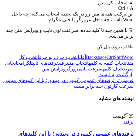
🔹 انتخاب کل متن
Ctrl + A
این ترکیب همه‌ی متن رو در یک لحظه انتخاب می‌کنه؛ چه داخل
Word باشه، چه داخل مرورگر یا حتی تلگرام!
💡 با همین چند تا کلید ساده، سرعتت توی تایپ و ویرایش متن چند
برابر می‌شه.
#آفلپ رو دنبال کن
Word
Shift
Ctrl
Backspace
آفلپ
انتخاب حرف به حرف
انتخاب کل
متن
انتخاب کلمه به کلمه
انتخاب متن
ترفند
ترفندهای تایپ
تلگرام
جابجایی
سریع
حذف کلمه
سرعت تایپ
مرورگر
ویرایش متن
بازگشت به لیست
قدیمی تر
ترفندهای عمومی کیبورد در ویندوز؛ با این کلیدهای میانبر،
سرعت کارتون چند برابر میشه
نوشته های مشابه
25
آگوست
ترفند
ترفندهای عمومی کیبورد در ویندوز؛ با این کلیدهای