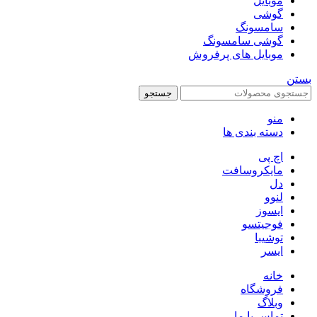
موبایل
گوشی
سامسونگ
گوشی سامسونگ
موبایل های پرفروش
بستن
جستجو
منو
دسته بندی ها
اچ پی
مایکروسافت
دل
لنوو
ایسوز
فوجیتسو
توشیبا
ایسر
خانه
فروشگاه
وبلاگ
تماس با ما