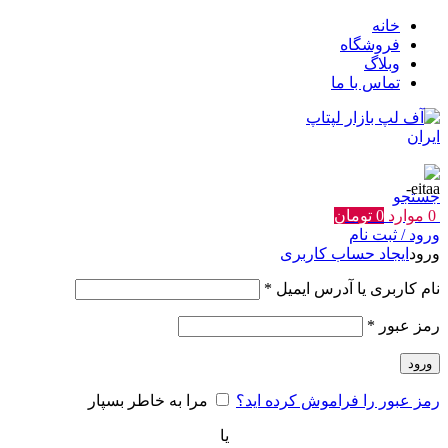
خانه
فروشگاه
وبلاگ
تماس با ما
جستجو
0
موارد
0
تومان
ورود / ثبت نام
ورود
ایجاد حساب کاربری
الزامی
نام کاربری یا آدرس ایمیل
*
الزامی
رمز عبور
*
ورود
رمز عبور را فراموش کرده اید؟
مرا به خاطر بسپار
یا