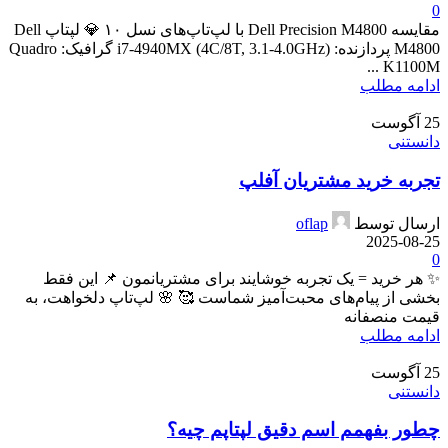
0
مقایسه Dell Precision M4800 با لپ‌تاپ‌های نسل ۱۰ 💎 لپتاپ Dell
M4800 پردازنده: i7-4940MX (4C/8T, 3.1-4.0GHz) گرافیک: Quadro
K1100M ...
ادامه مطلب
25
آگوست
دانستنی
تجربه خرید مشتریان آفلپ
ارسال توسط
oflap
2025-08-25
0
✨ هر خرید = یک تجربه خوشایند برای مشتریانمون 📌 این فقط
بخشی از پیام‌های محبت‌آمیز شماست 🥰 🌸 لپ‌تاپ دلخواهت، به
قیمت منصفانه
ادامه مطلب
25
آگوست
دانستنی
چطور بفهمم اسم دقیق لپتاپم چیه؟