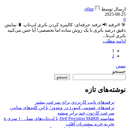
ارسال توسط
oflap
2025-08-25
0
🎯 #ترفند 📢 ترفند حرفه‌ای: کالیبره کردن باتری لپ‌تاپ 🔋 نمایش
دقیق درصد باتری با یک روش ساده اما تخصصی! آیا حس می‌کنید
باتری لپ‌تا...
ادامه مطلب
1
2
بستن
جستجو
جستجو
نوشته‌های تازه
ترفندهای تایپ کاربردی برای سرعت بیشتر
ترفندهای عمومی کیبورد در ویندوز؛ با این کلیدهای میانبر،
سرعت کارتون چند برابر میشه
مقایسه Dell Precision M4800 با لپ‌تاپ‌های نسل ۱۰ سری u
تجربه خرید مشتریان آفلپ