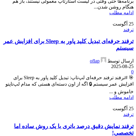
برنامه‌ها حتی وقتی در لیست استارتاپ معمولی نیستند، باز هم
هنگام روشن شدن...
ادامه مطلب
25
آگوست
ترفند
ترفند حرفه‌ای تبدیل کلید پاور به Sleep برای افزایش عمر
سیستم
ارسال توسط
oflap
2025-08-25
0
🎯 #ترفند ترفند حرفه‌ای لپ‌تاپ: تبدیل کلید پاور به Sleep برای
افزایش عمر سیستم 🔒 اگه از اون دسته‌ای هستی که مدام لپ‌تاپتو
خاموش و ...
ادامه مطلب
25
آگوست
ترفند
ترفند نمایش دقیق درصد باتری با یک روش ساده اما
تخصصی!