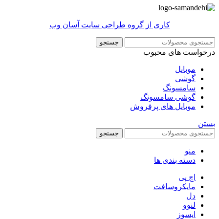
کاری از گروه طراحی سایت آسان وب
جستجو
درخواست های محبوب
موبایل
گوشی
سامسونگ
گوشی سامسونگ
موبایل های پرفروش
بستن
جستجو
منو
دسته بندی ها
اچ پی
مایکروسافت
دل
لنوو
ایسوز