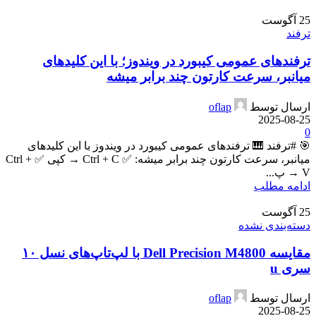
25
آگوست
ترفند
ترفندهای عمومی کیبورد در ویندوز؛ با این کلیدهای
میانبر، سرعت کارتون چند برابر میشه
ارسال توسط
oflap
2025-08-25
0
🎯 #ترفند 🎹 ترفندهای عمومی کیبورد در ویندوز با این کلیدهای
میانبر، سرعت کارتون چند برابر میشه: ✅ Ctrl + C → کپی ✅ Ctrl +
V → پ...
ادامه مطلب
25
آگوست
دسته‌بندی نشده
مقایسه Dell Precision M4800 با لپ‌تاپ‌های نسل ۱۰
سری u
ارسال توسط
oflap
2025-08-25