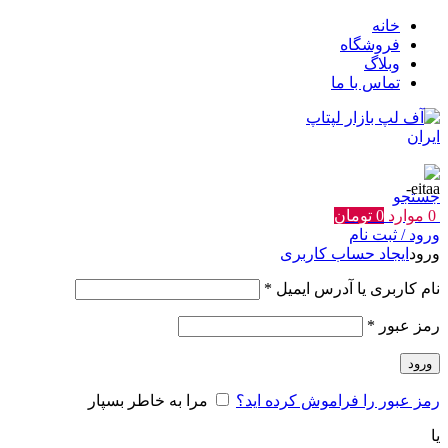
خانه
فروشگاه
وبلاگ
تماس با ما
جستجو
0
موارد
0
تومان
ورود / ثبت نام
ورود
ایجاد حساب کاربری
الزامی
نام کاربری یا آدرس ایمیل
*
الزامی
رمز عبور
*
ورود
رمز عبور را فراموش کرده اید؟
مرا به خاطر بسپار
یا