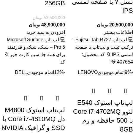
نسل ۷ با صفحه لمسی
256GB
IPS
53,500,000
تومان
20,500,000
تومان
48,900,000
تومان
اطلاعات بیشتر
افزودن به سبد خرید
💻 لپ تاپ Fujitsu Tab R727 –
💻 لپ تاپ Microsoft Surface
ترکیب تبلت و لپ‌تاپ با صفحه
Pro 5 – سبک، شیک و قدرتمند
لمسی IPS 🔖 کد محصول:
برای همه جا! سیم کارت خور 🔖
#40765 💎
کد
-9%
اتمام موجودی
LENOVO
-12%
اتمام موجودی
DELL
لپ‌تاپ استوک E540
لپ‌تاپ استوک M4800
لنوو Core i7-4702MQ
دل Core i7-4810MQ با
با 500 حافظه و رم
SSD و گرافیک NVIDIA
8GB