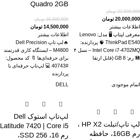
Quadro 2GB
22,000,000
تومان
20,000,000
تومان
16,500,000
تومان
اطلاعات بیشتر
14,500,000
تومان
معرفی لپتاپ 🖥️ مدل: Lenovo
اطلاعات بیشتر
ThinkPad E540 🧠 پردازنده:
🔥لپ تاپ Dell Precision
Intel Core i7‑4702MQ – نسل ۴
M4800 – ایستگاه کاری قدرتمند
💾 رم: 8 GB (قابل ارتقا
برای حرفه‌ای‌ها 🔖 کد محصول:
#40743 💻 لپ‌تاپ حرفه‌ای با
پردازنده
اتمام موجودی
DELL
لپ‌تاپ استوک Dell
لپ تاپ/تبلت HP X2 ،
Latitude 7420 | Core i5
رم 16GB، حافظه
رم 16، SSD 256،