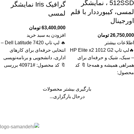
512SSD ، نمایشگر
گرافیک Iris نمایشگر
لمسی، کیبورددار با قلم
لمسی
اورجینال
63,400,000
تومان
26,750,000
تومان
افزودن به سبد خرید
اطلاعات بیشتر
🔥 لپ تاپ Dell Latitude 7420 –
🔥لپ تاپ HP Elite x2 1012 G2
انتخابی حرفه‌ای برای کارهای
– سبک، شیک و حرفه‌ای برای
اداری، دانشجویی و برنامه‌نویسی
همراهی همیشه و همه‌جا 🔖 کد
🔖 کد محصول: #40971 بررسی
محصول:
بارگیری بیشتر محصولات
درحال بارگزاری...