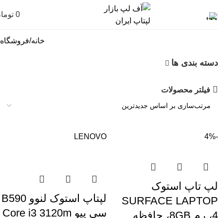
0
توما
خانه
فروشگاه
دسته بندی ها
فیلتر محصولات
LENOVO
-4%
لپ تاپ استوک
لپتاپ استوک لنوو B590
SURFACE LAPTOP
سی پیو Core i3 3120m
4، رم 8GB، حافظه