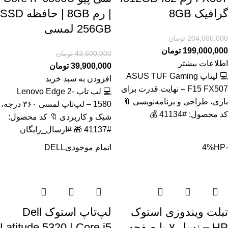
گرافیک 8GB
| رم 8GB | حافظه SSD
256GB لمسی
204,000,000
تومان
199,000,000
تومان
43,600,000
تومان
اطلاعات بیشتر
39,900,000
تومان
💻 لپتاپ ASUS TUF Gaming
افزودن به سبد خرید
F15 FX507 – نهایت قدرت برای
💻 لپ تاپ Lenovo Edge 2-
بازی، طراحی و برنامه‌نویسی 🔖
1580 – لپ‌تاپ لمسی ۳۶۰ درجه،
کد محصول: #41134 💰
شیک و کاربردی 🔖 کد محصول:
#41137 🎁 #ارسال_رایگان
-4%
HP
اتمام موجودی
DELL
تبلت ویندوزی استوک
لپ‌تاپ استوک Dell
HP – نسل ۷ با صفحه
Latitude 5320 | Core i5