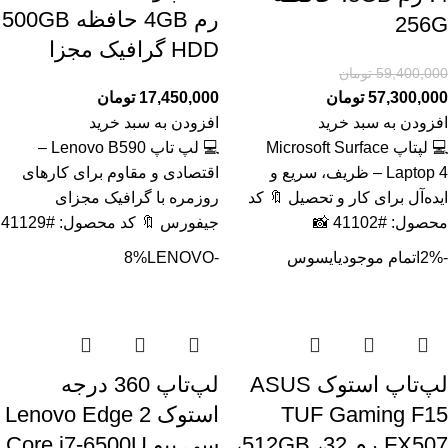
رم 4GB حافظه 500GB
256G
HDD گرافیک مجزا
59,400,000
تومان
57,300,000
تومان
17,450,000
تومان
افزودن به سبد خرید
افزودن به سبد خرید
💻 لپتاپ Microsoft Surface
💻 لپ تاپ Lenovo B590 –
Laptop 4 – ظریف، سریع و
اقتصادی و مقاوم برای کارهای
ایده‌آل برای کار و تحصیل 🔖 کد
روزمره با گرافیک مجزای
محصول: #41102 📸
جیفورس 🔖 کد محصول: #41129
-2%
اتمام موجودی
ایسوس
-8%
LENOVO
لپ‌تاپ استوک ASUS
لپ‌تاپ 360 درجه
TUF Gaming F15
استوک Lenovo Edge 2
FX507 رم 32، 512GB،
سی پیو Core i7-6500U