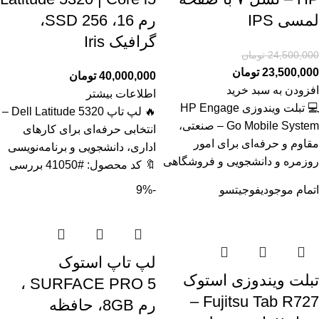
لمسی IPS
رم 16، SSD 256،
گرافیک Iris
24,500,000
تومان
23,500,000
تومان
40,000,000
تومان
افزودن به سبد خرید
اطلاعات بیشتر
💻 تبلت ویندوزی HP Engage
🔥 لپ تاپ Dell Latitude 5320 –
Go Mobile System – صنعتی،
انتخابی حرفه‌ای برای کارهای
مقاوم و حرفه‌ای برای امور
اداری، دانشجویی و برنامه‌نویسی
روزمره و دانشجویی و فروشگاهی
🔖 کد محصول: #41050 بررسی
اتمام موجودی
فوجیتسو
-9%
لپ تاپ استوک
تبلت ویندوزی استوک
SURFACE PRO 5 ،
Fujitsu Tab R727 –
رم 8GB، حافظه