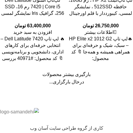
لپ تاپ/تبلت HP X2 ، رم 16GB،
لپ‌تاپ استوک Dell Latitude
حافظه 512SSD ، نمایشگر
7420 | Core i5 رم 16، SSD
لمسی، کیبورددار با قلم اورجینال
256، گرافیک Iris نمایشگر لمسی
26,750,000
تومان
63,400,000
تومان
اطلاعات بیشتر
افزودن به سبد خرید
🔥لپ تاپ HP Elite x2 1012 G2
🔥 لپ تاپ Dell Latitude 7420 –
– سبک، شیک و حرفه‌ای برای
انتخابی حرفه‌ای برای کارهای
همراهی همیشه و همه‌جا 🔖 کد
اداری، دانشجویی و برنامه‌نویسی
محصول:
🔖 کد محصول: #40971 بررسی
بارگیری بیشتر محصولات
درحال بارگزاری...
کاری از گروه طراحی سایت آسان وب