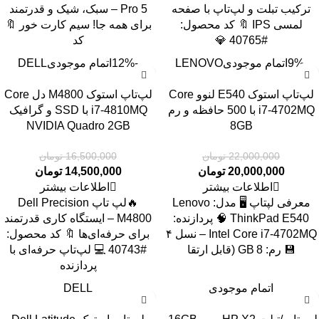
ترکیب تبلت و لپ‌تاپ با صفحه
Pro 5 – سبک، شیک و قدرتمند
لمسی IPS 🔖 کد محصول:
برای همه جا! سیم کارت خور 🔖
#40765 💎
کد
-9%
اتمام موجودی
LENOVO
-12%
اتمام موجودی
DELL
لپ‌تاپ استوک E540 لنوو Core
لپ‌تاپ استوک M4800 دل Core
i7-4702MQ با 500 حافظه و رم
i7-4810MQ با SSD و گرافیک
NVIDIA Quadro 2GB
8GB
22,000,000
تومان
16,500,000
تومان
20,000,000
تومان
14,500,000
تومان
اطلاعات بیشتر
اطلاعات بیشتر
معرفی لپتاپ 🖥️ مدل: Lenovo
🔥لپ تاپ Dell Precision
ThinkPad E540 🧠 پردازنده:
M4800 – ایستگاه کاری قدرتمند
Intel Core i7‑4702MQ – نسل ۴
برای حرفه‌ای‌ها 🔖 کد محصول:
💾 رم: 8 GB (قابل ارتقا
#40743 💻 لپ‌تاپ حرفه‌ای با
پردازنده
اتمام موجودی
DELL