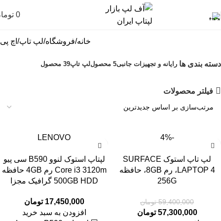
0
توما
خانه
فروشگاه
لپ تاپ
اچ پی
دسته بندی ها
رایانه و تجهیزات جانبی
5 محصول
لپ تاپ
39 محصول
فیلتر محصولات
LENOVO
-4%
لپ تاپ استوک SURFACE
لپتاپ استوک لنوو B590 سی پیو
LAPTOP 4، رم 8GB، حافظه
Core i3 3120m رم 4GB حافظه
256G
500GB HDD گرافیک مجزا
17,450,000
تومان
59,400,000
تومان
57,300,000
تومان
افزودن به سبد خرید