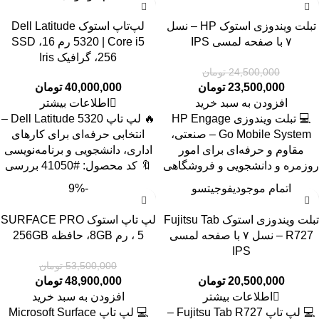
تبلت ویندوزی استوک HP – نسل
لپ‌تاپ استوک Dell Latitude
۷ با صفحه لمسی IPS
5320 | Core i5 رم 16، SSD
256، گرافیک Iris
24,500,000
تومان
23,500,000
تومان
40,000,000
تومان
افزودن به سبد خرید
اطلاعات بیشتر
💻 تبلت ویندوزی HP Engage
🔥 لپ تاپ Dell Latitude 5320 –
Go Mobile System – صنعتی،
انتخابی حرفه‌ای برای کارهای
مقاوم و حرفه‌ای برای امور
اداری، دانشجویی و برنامه‌نویسی
روزمره و دانشجویی و فروشگاهی
🔖 کد محصول: #41050 بررسی
اتمام موجودی
فوجیتسو
-9%
تبلت ویندوزی استوک Fujitsu Tab
لپ تاپ استوک SURFACE PRO
R727 – نسل ۷ با صفحه لمسی
5 ، رم 8GB، حافظه 256GB
IPS
53,500,000
تومان
20,500,000
تومان
48,900,000
تومان
اطلاعات بیشتر
افزودن به سبد خرید
💻 لپ تاپ Fujitsu Tab R727 –
💻 لپ تاپ Microsoft Surface