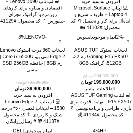
افزودن به سبد خرید
💻 لپ تاپ Lenovo B590 –
💻 لپتاپ Microsoft Surface
اقتصادی و مقاوم برای کارهای
Laptop 4 – ظریف، سریع و
روزمره با گرافیک مجزای
ایده‌آل برای کار و تحصیل 🔖 کد
جیفورس 🔖 کد محصول: #41129
محصول: #41102 📸
-2%
اتمام موجودی
ایسوس
-8%
LENOVO
لپ‌تاپ استوک ASUS TUF
لپ‌تاپ 360 درجه استوک Lenovo
Gaming F15 FX507 رم 32،
Edge 2 سی پیو Core i7-6500U |
512GB، گرافیک 8GB
رم 8GB | حافظه SSD 256GB
لمسی
204,000,000
تومان
199,000,000
تومان
43,600,000
تومان
اطلاعات بیشتر
39,900,000
تومان
💻 لپتاپ ASUS TUF Gaming
افزودن به سبد خرید
F15 FX507 – نهایت قدرت برای
💻 لپ تاپ Lenovo Edge 2-
بازی، طراحی و برنامه‌نویسی 🔖
1580 – لپ‌تاپ لمسی ۳۶۰ درجه،
کد محصول: #41134 💰
شیک و کاربردی 🔖 کد محصول:
#41137 🎁 #ارسال_رایگان
-4%
HP
اتمام موجودی
DELL