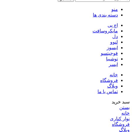
منو
دسته بندی ها
اچ پی
مایکروسافت
دل
لنوو
ایسوز
فوجیتسو
توشیبا
ایسر
خانه
فروشگاه
وبلاگ
تماس با ما
سبد خرید
بستن
خانه
نوار کناری
فروشگاه
وبلاگ