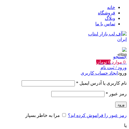
خانه
فروشگاه
وبلاگ
تماس با ما
جستجو
0
موارد
0
تومان
ورود / ثبت نام
ورود
ایجاد حساب کاربری
الزامی
نام کاربری یا آدرس ایمیل
*
الزامی
رمز عبور
*
ورود
رمز عبور را فراموش کرده اید؟
مرا به خاطر بسپار
یا