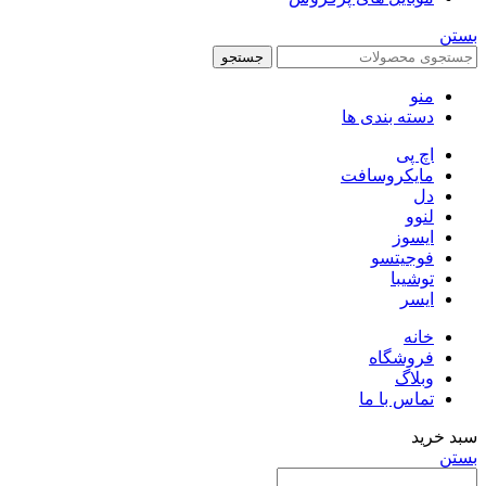
بستن
جستجو
منو
دسته بندی ها
اچ پی
مایکروسافت
دل
لنوو
ایسوز
فوجیتسو
توشیبا
ایسر
خانه
فروشگاه
وبلاگ
تماس با ما
سبد خرید
بستن