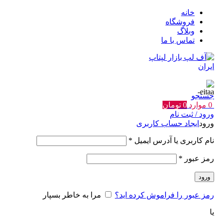
خانه
فروشگاه
وبلاگ
تماس با ما
جستجو
0
موارد
0
تومان
ورود / ثبت نام
ورود
ایجاد حساب کاربری
الزامی
نام کاربری یا آدرس ایمیل
*
الزامی
رمز عبور
*
ورود
رمز عبور را فراموش کرده اید؟
مرا به خاطر بسپار
یا