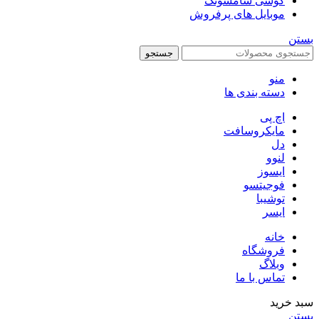
گوشی سامسونگ
موبایل های پرفروش
بستن
جستجو
منو
دسته بندی ها
اچ پی
مایکروسافت
دل
لنوو
ایسوز
فوجیتسو
توشیبا
ایسر
خانه
فروشگاه
وبلاگ
تماس با ما
سبد خرید
بستن