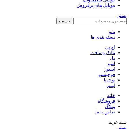
موبایل های پرفروش
بستن
جستجو
منو
دسته بندی ها
اچ پی
مایکروسافت
دل
لنوو
ایسوز
فوجیتسو
توشیبا
ایسر
خانه
فروشگاه
وبلاگ
تماس با ما
سبد خرید
بستن