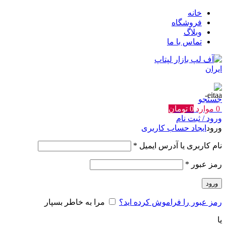
خانه
فروشگاه
وبلاگ
تماس با ما
جستجو
0
موارد
0
تومان
ورود / ثبت نام
ورود
ایجاد حساب کاربری
الزامی
نام کاربری یا آدرس ایمیل
*
الزامی
رمز عبور
*
ورود
رمز عبور را فراموش کرده اید؟
مرا به خاطر بسپار
یا