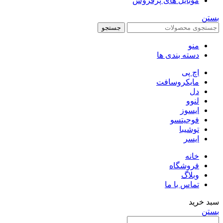
موبایل های پرفروش
بستن
جستجو
منو
دسته بندی ها
اچ پی
مایکروسافت
دل
لنوو
ایسوز
فوجیتسو
توشیبا
ایسر
خانه
فروشگاه
وبلاگ
تماس با ما
سبد خرید
بستن