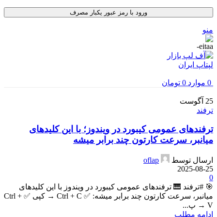
ورود با رمز عبور یکبار مصرف
منو
0
موارد
0
تومان
25
آگوست
ترفند
ترفندهای عمومی کیبورد در ویندوز؛ با این کلیدهای
میانبر، سرعت کارتون چند برابر میشه
ارسال توسط
oflap
2025-08-25
0
🎯 #ترفند 🎹 ترفندهای عمومی کیبورد در ویندوز با این کلیدهای
میانبر، سرعت کارتون چند برابر میشه: ✅ Ctrl + C → کپی ✅ Ctrl +
V → پ...
ادامه مطلب