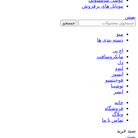
گوشی سامسونگ
موبایل های پرفروش
بستن
جستجو
منو
دسته بندی ها
اچ پی
مایکروسافت
دل
لنوو
ایسوز
فوجیتسو
توشیبا
ایسر
خانه
فروشگاه
وبلاگ
تماس با ما
سبد خرید
بستن