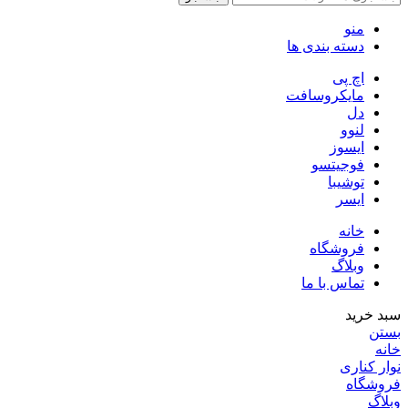
منو
دسته بندی ها
اچ پی
مایکروسافت
دل
لنوو
ایسوز
فوجیتسو
توشیبا
ایسر
خانه
فروشگاه
وبلاگ
تماس با ما
سبد خرید
بستن
خانه
نوار کناری
فروشگاه
وبلاگ