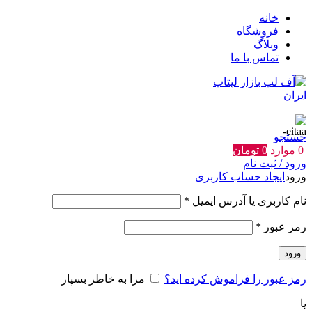
خانه
فروشگاه
وبلاگ
تماس با ما
جستجو
0
موارد
0
تومان
ورود / ثبت نام
ورود
ایجاد حساب کاربری
الزامی
نام کاربری یا آدرس ایمیل
*
الزامی
رمز عبور
*
ورود
رمز عبور را فراموش کرده اید؟
مرا به خاطر بسپار
یا