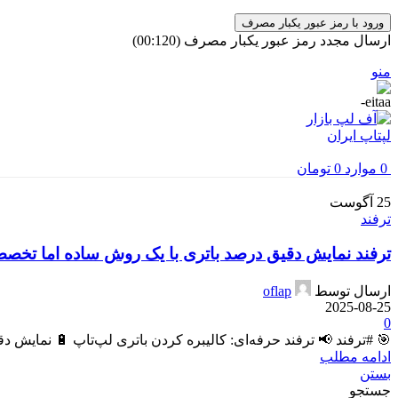
ورود با رمز عبور یکبار مصرف
ارسال مجدد رمز عبور یکبار مصرف
(00:
120
)
منو
0
موارد
0
تومان
25
آگوست
ترفند
ترفند نمایش دقیق درصد باتری با یک روش ساده اما تخص
ارسال توسط
oflap
2025-08-25
0
🎯 #ترفند 📢 ترفند حرفه‌ای: کالیبره کردن باتری لپ‌تاپ 🔋 نمایش د
ادامه مطلب
بستن
جستجو