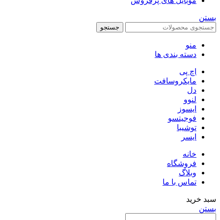
موبایل های پرفروش
بستن
جستجو
منو
دسته بندی ها
اچ پی
مایکروسافت
دل
لنوو
ایسوز
فوجیتسو
توشیبا
ایسر
خانه
فروشگاه
وبلاگ
تماس با ما
سبد خرید
بستن