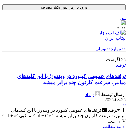
ورود با رمز عبور یکبار مصرف
منو
0
موارد
0
تومان
25
آگوست
ترفند
ترفندهای عمومی کیبورد در ویندوز؛ با این کلیدهای
میانبر، سرعت کارتون چند برابر میشه
ارسال توسط
oflap
2025-08-25
0
🎯 #ترفند 🎹 ترفندهای عمومی کیبورد در ویندوز با این کلیدهای
میانبر، سرعت کارتون چند برابر میشه: ✅ Ctrl + C → کپی ✅ Ctrl +
V → پ...
ادامه مطلب