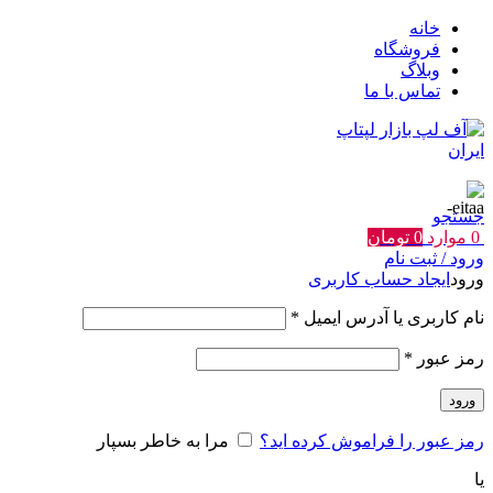
خانه
فروشگاه
وبلاگ
تماس با ما
جستجو
0
موارد
0
تومان
ورود / ثبت نام
ورود
ایجاد حساب کاربری
الزامی
نام کاربری یا آدرس ایمیل
*
الزامی
رمز عبور
*
ورود
رمز عبور را فراموش کرده اید؟
مرا به خاطر بسپار
یا