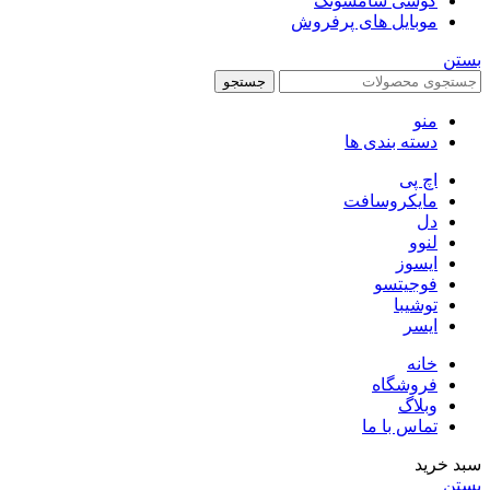
گوشی سامسونگ
موبایل های پرفروش
بستن
جستجو
منو
دسته بندی ها
اچ پی
مایکروسافت
دل
لنوو
ایسوز
فوجیتسو
توشیبا
ایسر
خانه
فروشگاه
وبلاگ
تماس با ما
سبد خرید
بستن