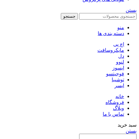
بستن
جستجو
منو
دسته بندی ها
اچ پی
مایکروسافت
دل
لنوو
ایسوز
فوجیتسو
توشیبا
ایسر
خانه
فروشگاه
وبلاگ
تماس با ما
سبد خرید
بستن