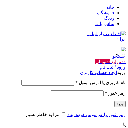
خانه
فروشگاه
وبلاگ
تماس با ما
جستجو
0
موارد
0
تومان
ورود / ثبت نام
ورود
ایجاد حساب کاربری
الزامی
نام کاربری یا آدرس ایمیل
*
الزامی
رمز عبور
*
ورود
رمز عبور را فراموش کرده اید؟
مرا به خاطر بسپار
یا