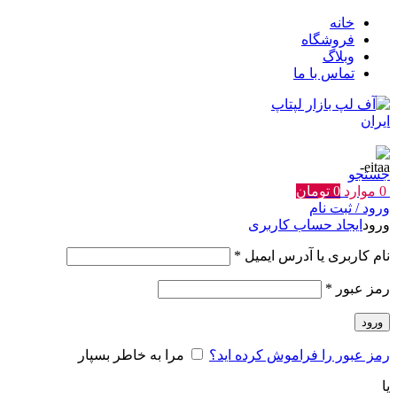
خانه
فروشگاه
وبلاگ
تماس با ما
جستجو
0
موارد
0
تومان
ورود / ثبت نام
ورود
ایجاد حساب کاربری
الزامی
نام کاربری یا آدرس ایمیل
*
الزامی
رمز عبور
*
ورود
رمز عبور را فراموش کرده اید؟
مرا به خاطر بسپار
یا