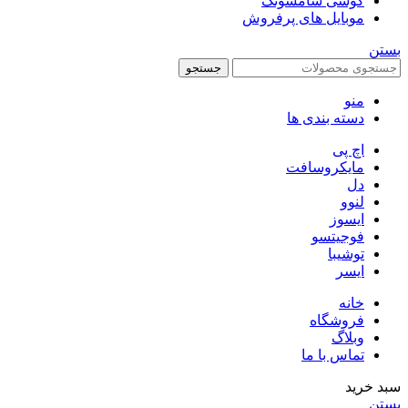
گوشی سامسونگ
موبایل های پرفروش
بستن
جستجو
منو
دسته بندی ها
اچ پی
مایکروسافت
دل
لنوو
ایسوز
فوجیتسو
توشیبا
ایسر
خانه
فروشگاه
وبلاگ
تماس با ما
سبد خرید
بستن