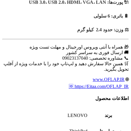
🔌 پورت‌ها: USB 3.0، USB 2.0، HDMI، VGA، LAN
🔋 باتری: 6 سلولی
⚖️ وزن: حدود 2.4 کیلو گرم
🎁 همراه با آنتی ویروس اورجینال و مهلت تست ویژه
🚚 ارسال فوری به سراسر کشور
📞 مشاوره تخصصی: 09023137040
🛒 همین حالا سفارش دهید و لپ‌تاپ خود را با خدمات ویژه از آفلپ
تحویل بگیرید.
www.OFLAP.IR
🌐
🆔 https://Eitaa.com/OFLAP_IR
اطلاعات محصول
برند
LENOVO