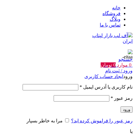
خانه
فروشگاه
وبلاگ
تماس با ما
جستجو
0
موارد
0
تومان
ورود / ثبت نام
ورود
ایجاد حساب کاربری
الزامی
نام کاربری یا آدرس ایمیل
*
الزامی
رمز عبور
*
ورود
رمز عبور را فراموش کرده اید؟
مرا به خاطر بسپار
یا