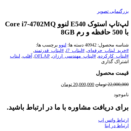
بزرگنمایی تصویر
لپ‌تاپ استوک E540 لنوو Core i7-4702MQ
با 500 حافظه و رم 8GB
شناسه محصول:
40942
دسته ها:
لنوو
برچسب ها:
#خرید_لپتاپ_حرفه‌ای
,
#لپتاپ_i7
,
#لپتاپ_قدرتمند
,
#لپتاپ_کارکرده
,
#لپتاپ_مهندسی_ارزان
,
OFLAP
,
آفلپ
,
لپتاپ
اشتراک گذاری
قیمت محصول
قیمت
قیمت
22,000,000
تومان
20,000,000
تومان
اصلی
فعلی
ناموجود
22,000,000 تومان
20,000,000 تومان
بود.
است.
برای دریافت مشاوره با ما در ارتباط باشید.
ارتباط واتس اپ
ارتباط در ایتا