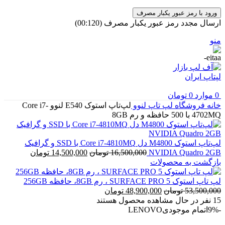
ورود با رمز عبور یکبار مصرف
ارسال مجدد رمز عبور یکبار مصرف
(00:
120
)
منو
0
موارد
0
تومان
خانه
فروشگاه
لپ تاپ
لنوو
لپ‌تاپ استوک E540 لنوو Core i7-
4702MQ با 500 حافظه و رم 8GB
لپ‌تاپ استوک M4800 دل Core i7-4810MQ با SSD و گرافیک
قیمت
قیمت
NVIDIA Quadro 2GB
16,500,000
تومان
14,500,000
تومان
اصلی
فعلی
بازگشت به محصولات
16,500,000 تومان
بود.
است.
لپ تاپ استوک SURFACE PRO 5 ، رم 8GB، حافظه 256GB
قیمت
قیمت
53,500,000
تومان
48,900,000
تومان
اصلی
فعلی
15
نفر در حال مشاهده محصول هستند
53,500,000 تومان
48,900,000 تومان
-9%
اتمام موجودی
LENOVO
بود.
است.