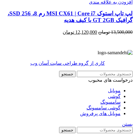
افزودن به علاقه مندی
لپ تاپ استوک MSI CX61 | Core i7 رم 8، SSD 256،
گرافیک GT 2GB با کیف هدیه
قیمت
قیمت
13,500,000
تومان
12,120,000
تومان
اصلی
فعلی
13,500,000 تومان
12,120,000 تومان
بود.
است.
کاری از گروه طراحی سایت آسان وب
جستجو
درخواست های محبوب
موبایل
گوشی
سامسونگ
گوشی سامسونگ
موبایل های پرفروش
بستن
جستجو