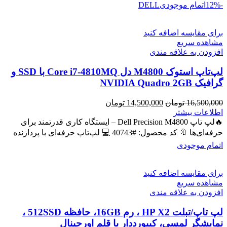
-12%
اتمام موجودی
DELL
برای مقایسه اضافه کنید
مشاهده سریع
افزودن به علاقه مندی
لپ‌تاپ استوک M4800 دل Core i7-4810MQ با SSD و
گرافیک NVIDIA Quadro 2GB
قیمت
قیمت
16,500,000
تومان
14,500,000
تومان
اصلی
فعلی
اطلاعات بیشتر
16,500,000 تومان
14,500,000 تومان
🔥لپ تاپ Dell Precision M4800 – ایستگاه کاری قدرتمند برای
بود.
است.
حرفه‌ای‌ها 🔖 کد محصول: #40743 💻 لپ‌تاپ حرفه‌ای با پردازنده
اتمام موجودی
برای مقایسه اضافه کنید
مشاهده سریع
افزودن به علاقه مندی
لپ تاپ/تبلت HP X2 ، رم 16GB، حافظه 512SSD ،
نمایشگر لمسی، کیبورددار با قلم اورجینال