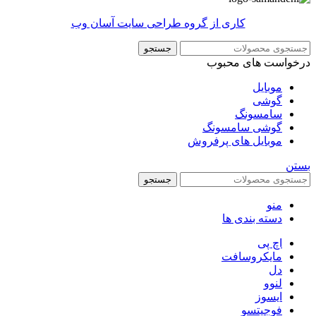
کاری از گروه طراحی سایت آسان وب
جستجو
درخواست های محبوب
موبایل
گوشی
سامسونگ
گوشی سامسونگ
موبایل های پرفروش
بستن
جستجو
منو
دسته بندی ها
اچ پی
مایکروسافت
دل
لنوو
ایسوز
فوجیتسو