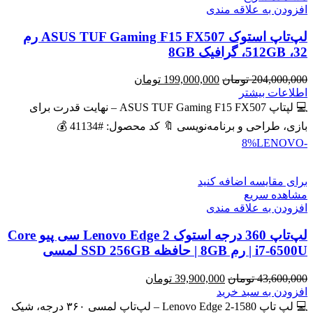
افزودن به علاقه مندی
لپ‌تاپ استوک ASUS TUF Gaming F15 FX507 رم
32، 512GB، گرافیک 8GB
قیمت
قیمت
204,000,000
تومان
199,000,000
تومان
اصلی
فعلی
اطلاعات بیشتر
204,000,000 تومان
199,000,000 تومان
💻 لپتاپ ASUS TUF Gaming F15 FX507 – نهایت قدرت برای
بود.
است.
بازی، طراحی و برنامه‌نویسی 🔖 کد محصول: #41134 💰
LENOVO
-8%
برای مقایسه اضافه کنید
مشاهده سریع
افزودن به علاقه مندی
لپ‌تاپ 360 درجه استوک Lenovo Edge 2 سی پیو Core
i7-6500U | رم 8GB | حافظه SSD 256GB لمسی
قیمت
قیمت
43,600,000
تومان
39,900,000
تومان
اصلی
فعلی
افزودن به سبد خرید
43,600,000 تومان
39,900,000 تومان
💻 لپ تاپ Lenovo Edge 2-1580 – لپ‌تاپ لمسی ۳۶۰ درجه، شیک