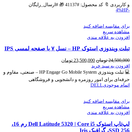
بود.
است.
و کاربردی 🔖 کد محصول: #41137 🎁 #ارسال_رایگان
HP
-4%
برای مقایسه اضافه کنید
مشاهده سریع
افزودن به علاقه مندی
تبلت ویندوزی استوک HP – نسل ۷ با صفحه لمسی IPS
قیمت
قیمت
24,500,000
تومان
23,500,000
تومان
اصلی
فعلی
افزودن به سبد خرید
24,500,000 تومان
23,500,000 تومان
💻 تبلت ویندوزی HP Engage Go Mobile System – صنعتی، مقاوم و
بود.
است.
حرفه‌ای برای امور روزمره و دانشجویی و فروشگاهی
اتمام موجودی
DELL
برای مقایسه اضافه کنید
مشاهده سریع
افزودن به علاقه مندی
لپ‌تاپ استوک Dell Latitude 5320 | Core i5 رم 16،
SSD 256، گرافیک Iris