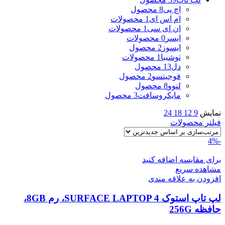
اچ پی
8 محصول
ام اس ای
1 محصولات
ان ای سی
1 محصولات
ایسر
0 محصولات
ایسوز
2 محصول
توشیبا
1 محصولات
دل
13 محصول
فوجیتسو
2 محصول
لنوو
8 محصول
مایکروسافت
3 محصول
نمایش
9
12
18
24
فیلتر محصولات
-4%
برای مقایسه اضافه کنید
مشاهده سریع
افزودن به علاقه مندی
لپ تاپ استوک SURFACE LAPTOP 4، رم 8GB،
حافظه 256G