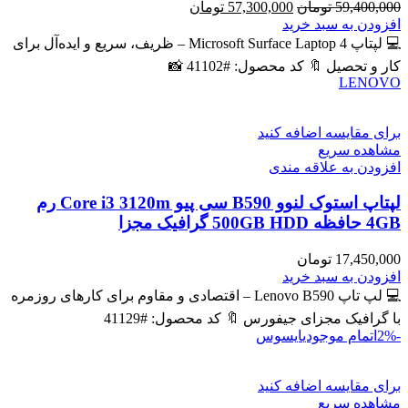
قیمت
قیمت
59,400,000
تومان
57,300,000
تومان
اصلی
فعلی
افزودن به سبد خرید
59,400,000 تومان
57,300,000 تومان
💻 لپتاپ Microsoft Surface Laptop 4 – ظریف، سریع و ایده‌آل برای
بود.
است.
کار و تحصیل 🔖 کد محصول: #41102 📸
LENOVO
برای مقایسه اضافه کنید
مشاهده سریع
افزودن به علاقه مندی
لپتاپ استوک لنوو B590 سی پیو Core i3 3120m رم
4GB حافظه 500GB HDD گرافیک مجزا
17,450,000
تومان
افزودن به سبد خرید
💻 لپ تاپ Lenovo B590 – اقتصادی و مقاوم برای کارهای روزمره
با گرافیک مجزای جیفورس 🔖 کد محصول: #41129
-2%
اتمام موجودی
ایسوس
برای مقایسه اضافه کنید
مشاهده سریع