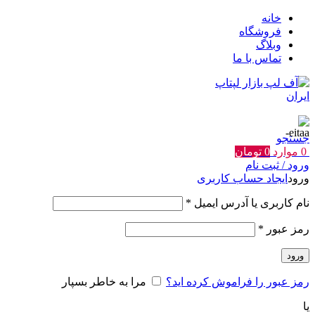
خانه
فروشگاه
وبلاگ
تماس با ما
جستجو
0
موارد
0
تومان
ورود / ثبت نام
ورود
ایجاد حساب کاربری
الزامی
نام کاربری یا آدرس ایمیل
*
الزامی
رمز عبور
*
ورود
رمز عبور را فراموش کرده اید؟
مرا به خاطر بسپار
یا