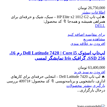
26,750,000
تومان
اطلاعات بیشتر
🔥لپ تاپ HP Elite x2 1012 G2 – سبک، شیک و حرفه‌ای برای
همراهی همیشه و همه‌جا 🔖 کد محصول:
DELL
برای مقایسه اضافه کنید
مشاهده سریع
افزودن به علاقه مندی
لپ‌تاپ استوک Dell Latitude 7420 | Core i5 رم 16،
SSD 256، گرافیک Iris نمایشگر لمسی
63,400,000
تومان
افزودن به سبد خرید
🔥 لپ تاپ Dell Latitude 7420 – انتخابی حرفه‌ای برای کارهای
اداری، دانشجویی و برنامه‌نویسی 🔖 کد محصول: #40971 بررسی
بارگیری بیشتر محصولات
درحال بارگزاری...