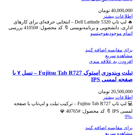
40,000,000
تومان
اطلاعات بیشتر
🔥 لپ تاپ Dell Latitude 5320 – انتخابی حرفه‌ای برای کارهای
اداری، دانشجویی و برنامه‌نویسی 🔖 کد محصول: #41050 بررسی
اتمام موجودی
فوجیتسو
برای مقایسه اضافه کنید
مشاهده سریع
افزودن به علاقه مندی
تبلت ویندوزی استوک Fujitsu Tab R727 – نسل ۷ با
صفحه لمسی IPS
20,500,000
تومان
اطلاعات بیشتر
💻 لپ تاپ Fujitsu Tab R727 – ترکیب تبلت و لپ‌تاپ با صفحه
لمسی IPS 🔖 کد محصول: #40765 💎
-9%
برای مقایسه اضافه کنید
مشاهده سریع