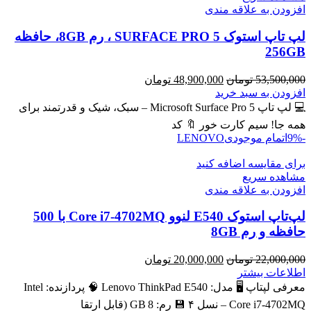
افزودن به علاقه مندی
لپ تاپ استوک SURFACE PRO 5 ، رم 8GB، حافظه
256GB
قیمت
قیمت
53,500,000
تومان
48,900,000
تومان
اصلی
فعلی
افزودن به سبد خرید
53,500,000 تومان
48,900,000 تومان
💻 لپ تاپ Microsoft Surface Pro 5 – سبک، شیک و قدرتمند برای
بود.
است.
همه جا! سیم کارت خور 🔖 کد
-9%
اتمام موجودی
LENOVO
برای مقایسه اضافه کنید
مشاهده سریع
افزودن به علاقه مندی
لپ‌تاپ استوک E540 لنوو Core i7-4702MQ با 500
حافظه و رم 8GB
قیمت
قیمت
22,000,000
تومان
20,000,000
تومان
اصلی
فعلی
اطلاعات بیشتر
22,000,000 تومان
20,000,000 تومان
معرفی لپتاپ 🖥️ مدل: Lenovo ThinkPad E540 🧠 پردازنده: Intel
بود.
است.
Core i7‑4702MQ – نسل ۴ 💾 رم: 8 GB (قابل ارتقا