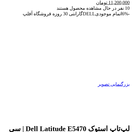
قیمت
قیمت
11,200,000
تومان
اصلی
فعلی
10
نفر در حال مشاهده محصول هستند
12,500,000 تومان
11,200,000 تومان
-6%
اتمام موجودی
DELL
گارانتی 30 روزه فروشگاه آفلپ
بود.
است.
بزرگنمایی تصویر
لپ‌تاپ استوک Dell Latitude E5470 | سی