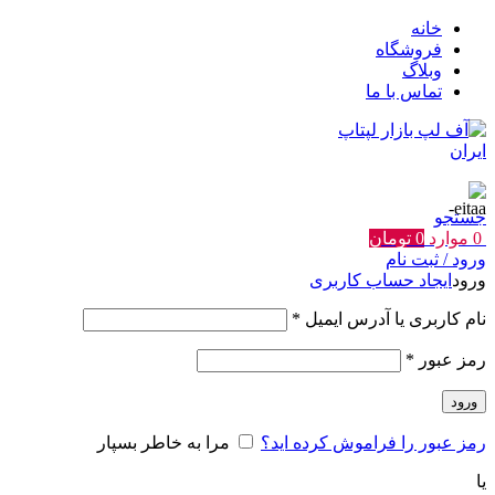
خانه
فروشگاه
وبلاگ
تماس با ما
جستجو
0
موارد
0
تومان
ورود / ثبت نام
ورود
ایجاد حساب کاربری
الزامی
نام کاربری یا آدرس ایمیل
*
الزامی
رمز عبور
*
ورود
رمز عبور را فراموش کرده اید؟
مرا به خاطر بسپار
یا