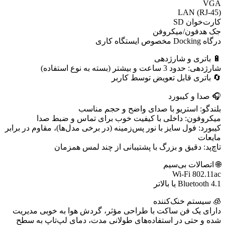
VGA
LAN (RJ-45)
کارت‌خوان SD
جک هدفون/میکروفن
درگاه Docking مخصوص ایستگاه کاری
🔋 باتری و شارژدهی
شارژدهی: حدود 3 ساعت و بیشتر (بسته به نوع استفاده)
🔄 باتری قابل تعویض توسط کاربر
🎧 صدا و کیبورد
بلندگو: استریو با صدای واضح و حجم مناسب
میکروفون: داخلی با کیفیت خوب برای تماس و ضبط صدا
کیبورد: فول سایز با نور پس‌زمینه (در برخی مدل‌ها)، مقاوم در برابر
مایعات
تاچ‌پد: دقیق و بزرگ با پشتیبانی از چند لمس همزمان
🌐 اتصالات بی‌سیم
Wi-Fi 802.11ac
Bluetooth 4.1 یا بالاتر
🧊 سیستم خنک‌کننده
دارای یک فن ساکت با طراحی مؤثر، گردش هوا به خوبی مدیریت
شده و حتی در استفاده‌های طولانی مدت، دمای لپ‌تاپ به سطح