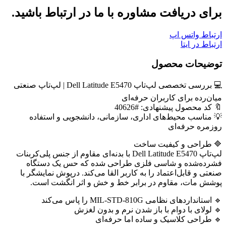
بود.
است.
برای دریافت مشاوره با ما در ارتباط باشید.
ارتباط واتس اپ
ارتباط در ایتا
توضیحات محصول
💻 بررسی تخصصی لپ‌تاپ Dell Latitude E5470 | لپ‌تاپ صنعتی
میان‌رده برای کاربران حرفه‌ای
🔖 کد محصول پیشنهادی: #40626
💡 مناسب محیط‌های اداری، سازمانی، دانشجویی و استفاده
روزمره حرفه‌ای
🔷 طراحی و کیفیت ساخت
لپ‌تاپ Dell Latitude E5470 با بدنه‌ای مقاوم از جنس پلی‌کربنات
فشرده‌شده و شاسی فلزی طراحی شده که حس یک دستگاه
صنعتی و قابل‌اعتماد را به کاربر القا می‌کند. درپوش نمایشگر با
پوشش مات، مقاوم در برابر خط و خش و اثر انگشت است.
🔹 استانداردهای نظامی MIL-STD-810G را پاس می‌کند
🔹 لولای با دوام با باز شدن نرم و بدون لغزش
🔹 طراحی کلاسیک و ساده اما حرفه‌ای