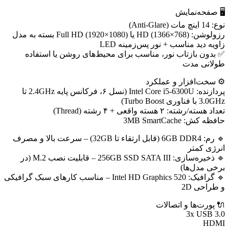
🖥 صفحه‌نمایش
نوع: 14 اینچ مات (Anti-Glare)
رزولوشن: HD (1366×768) یا Full HD (1920×1080) بسته به مدل
زاویه دید مناسب + نور پس‌زمینه LED
✅ بدون بازتاب نور، مناسب برای محیط‌های روشن یا استفاده
طولانی مدت
⚙️ سخت‌افزار و عملکرد
پردازنده: Intel Core i5-6300U (نسل ۶، فرکانس پایه 2.4GHz تا
3.0GHz با فناوری Turbo Boost)
تعداد هسته/رشته: ۲ هسته واقعی + ۴ رشته (Thread)
حافظه کش: 3MB SmartCache
🔹 رم: 6GB DDR4 (قابل ارتقاء تا 32GB) – سرعت بالا و مصرف
انرژی کمتر
🔹 ذخیره‌سازی: 256GB SSD SATA III – قابلیت نصب M.2 (در
برخی مدل‌ها)
🔹 گرافیک: Intel HD Graphics 520 – مناسب کارهای سبک گرافیکی
و طراحی 2D
🔌 پورت‌ها و اتصالات
3x USB 3.0
HDMI