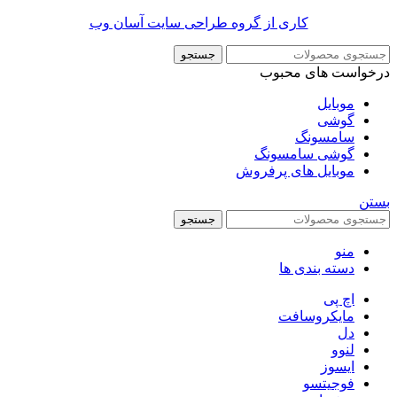
کاری از گروه طراحی سایت آسان وب
جستجو
درخواست های محبوب
موبایل
گوشی
سامسونگ
گوشی سامسونگ
موبایل های پرفروش
بستن
جستجو
منو
دسته بندی ها
اچ پی
مایکروسافت
دل
لنوو
ایسوز
فوجیتسو