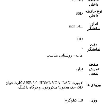
داخلی
نوع حافظه
SSD
داخلی
اندازه
14.1 inch
نمایشگر
HD
دقت
,
نمایشگر
مات – روشنایی مناسب
صفحه
نمایش
ندارد
لمسی
۳ پورت USB 3.0، HDMI، VGA، LAN، کارت‌خوان
ورودی ها
SD، جک هدفون/میکروفون و درگاه داکینگ
وزن
1.8 کیلوگرم