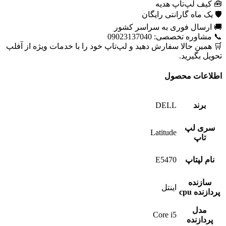
🧰 کیف لپ‌تاپ هدیه
🛡 یک ماه گارانتی رایگان
🚚 ارسال فوری به سراسر کشور
📞 مشاوره تخصصی: 09023137040
🛒 همین حالا سفارش دهید و لپ‌تاپ خود را با خدمات ویژه از آفلپ
تحویل بگیرید.
اطلاعات محصول
برند
DELL
سری لپ
Latitude
تاپ
نام لپتاپ
E5470
سازنده
اینتل
پردازنده cpu
مدل
Core i5
پردازنده