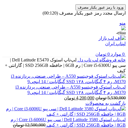
ورود با رمز عبور یکبار مصرف
ارسال مجدد رمز عبور یکبار مصرف
(00:
120
)
منو
0
موارد
0
تومان
خانه
فروشگاه
لپ تاپ
دل
لپ‌تاپ استوک Dell Latitude E5470 |
سی پیو Core i5-6300U | رم 6GB | حافظه SSD 256GB | گارانتی +
کیف
لپ‌تاپ استوک فوجیتسو A550 – طراحی صنعتی، پردازنده i3
M370، رم ۴ گیگابایت، SSD ۱۲۸ گیگابایت / 14 اینچی9
قیمت
قیمت
5,530,000
تومان
4,200,000
تومان
اصلی
فعلی
بازگشت به محصولات
5,530,000 تومان
4,200,000 تومان
بود.
است.
لپ‌تاپ استوک Dell Latitude 3580 | سی پیو Core i3-6006U | رم
8GB | حافظه SSD 256GB | گارانتی + کیف
12,500,000
تومان