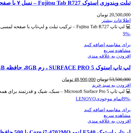
تبلت ویندوزی استوک Fujitsu Tab R727 – نسل ۷ با صفحه لمسی IPS
20,500,000
تومان
اطلاعات بیشتر
💻 لپ تاپ Fujitsu Tab R727 – ترکیب تبلت و لپ‌تاپ با صفحه لمسی IPS 🔖 کد محصول: #40765 💎
-9%
برای مقایسه اضافه کنید
مشاهده سریع
افزودن به علاقه مندی
لپ تاپ استوک SURFACE PRO 5 ، رم 8GB، حافظه 256GB
قیمت
قیمت
53,500,000
تومان
48,900,000
تومان
اصلی
فعلی
افزودن به سبد خرید
53,500,000 تومان
48,900,000 تومان
💻 لپ تاپ Microsoft Surface Pro 5 – سبک، شیک و قدرتمند برای همه جا! سیم کارت خور 🔖 کد
بود.
است.
-9%
اتمام موجودی
LENOVO
برای مقایسه اضافه کنید
مشاهده سریع
افزودن به علاقه مندی
لپ‌تاپ استوک E540 لنوو Core i7-4702MQ با 500 حافظه و رم 8GB