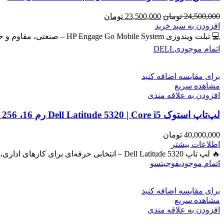
قیمت
قیمت
24,500,000
تومان
23,500,000
تومان
اصلی
فعلی
افزودن به سبد خرید
24,500,000 تومان
23,500,000 تومان
💻 تبلت ویندوزی HP Engage Go Mobile System – صنعتی، مقاوم و حرفه‌ای برای امور روزمره و دانشجویی و فروشگاهی
بود.
است.
اتمام موجودی
DELL
برای مقایسه اضافه کنید
مشاهده سریع
افزودن به علاقه مندی
لپ‌تاپ استوک Dell Latitude 5320 | Core i5 رم 16، SSD 256، گرافیک Iris
40,000,000
تومان
اطلاعات بیشتر
🔥 لپ تاپ Dell Latitude 5320 – انتخابی حرفه‌ای برای کارهای اداری، دانشجویی و برنامه‌نویسی 🔖 کد محصول: #41050 بررسی
اتمام موجودی
فوجیتسو
برای مقایسه اضافه کنید
مشاهده سریع
افزودن به علاقه مندی