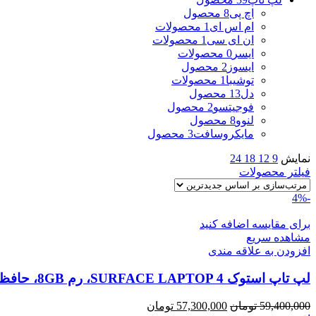
اچ پی
8 محصول
ام اس ای
1 محصولات
ان ای سی
1 محصولات
ایسر
0 محصولات
ایسوز
2 محصول
توشیبا
1 محصولات
دل
13 محصول
فوجیتسو
2 محصول
لنوو
8 محصول
مایکروسافت
3 محصول
نمایش
9
12
18
24
فیلتر محصولات
-4%
برای مقایسه اضافه کنید
مشاهده سریع
افزودن به علاقه مندی
لپ تاپ استوک SURFACE LAPTOP 4، رم 8GB، حافظه 256G
قیمت
قیمت
59,400,000
تومان
57,300,000
تومان