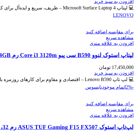
اصلی
فعلی
افزودن به سبد خرید
59,400,000 تومان
57,300,000 تومان
💻 لپتاپ Microsoft Surface Laptop 4 – ظریف، سریع و ایده‌آل برای کار و تحصیل 🔖 کد محصول: #41102 📸
بود.
است.
LENOVO
برای مقایسه اضافه کنید
مشاهده سریع
افزودن به علاقه مندی
لپتاپ استوک لنوو B590 سی پیو Core i3 3120m رم 4GB حافظه 500GB HDD گرافیک مجزا
17,450,000
تومان
افزودن به سبد خرید
💻 لپ تاپ Lenovo B590 – اقتصادی و مقاوم برای کارهای روزمره با گرافیک مجزای جیفورس 🔖 کد محصول: #41129
-2%
اتمام موجودی
ایسوس
برای مقایسه اضافه کنید
مشاهده سریع
افزودن به علاقه مندی
لپ‌تاپ استوک ASUS TUF Gaming F15 FX507 رم 32، 512GB، گرافیک 8GB