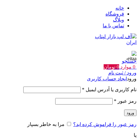
خانه
فروشگاه
وبلاگ
تماس با ما
جستجو
0
موارد
0
تومان
ورود / ثبت نام
ورود
ایجاد حساب کاربری
الزامی
نام کاربری یا آدرس ایمیل
*
الزامی
رمز عبور
*
ورود
رمز عبور را فراموش کرده اید؟
مرا به خاطر بسپار
یا