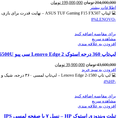
قیمت
قیمت
204,000,000
تومان
199,000,000
تومان
اصلی
فعلی
اطلاعات بیشتر
204,000,000 تومان
199,000,000 تومان
💻 لپتاپ ASUS TUF Gaming F15 FX507 – نهایت قدرت برای بازی، طراحی و برنامه‌نویسی 🔖 کد محصول: #41134 💰
بود.
است.
LENOVO
-8%
برای مقایسه اضافه کنید
مشاهده سریع
افزودن به علاقه مندی
لپ‌تاپ 360 درجه استوک Lenovo Edge 2 سی پیو Core i7-6500U | رم 8GB | حافظه SSD 256GB لمسی
قیمت
قیمت
43,600,000
تومان
39,900,000
تومان
اصلی
فعلی
افزودن به سبد خرید
43,600,000 تومان
39,900,000 تومان
💻 لپ تاپ Lenovo Edge 2-1580 – لپ‌تاپ لمسی ۳۶۰ درجه، شیک و کاربردی 🔖 کد محصول: #41137 🎁 #ارسال_رایگان
بود.
است.
HP
-4%
برای مقایسه اضافه کنید
مشاهده سریع
افزودن به علاقه مندی
تبلت ویندوزی استوک HP – نسل ۷ با صفحه لمسی IPS