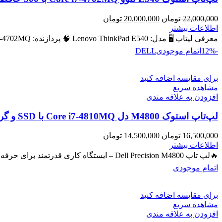
قیمت
قیمت
22,000,000
تومان
20,000,000
تومان
اصلی
فعلی
اطلاعات بیشتر
22,000,000 تومان
20,000,000 تومان
معرفی لپتاپ 🖥️ مدل: Lenovo ThinkPad E540 🧠 پردازنده: Intel Core i7‑4702MQ – نسل ۴ 💾 رم: 8 GB (قابل ارتقا
بود.
است.
-12%
اتمام موجودی
DELL
برای مقایسه اضافه کنید
مشاهده سریع
افزودن به علاقه مندی
لپ‌تاپ استوک M4800 دل Core i7-4810MQ با SSD و گرافیک NVIDIA Quadro 2GB
قیمت
قیمت
16,500,000
تومان
14,500,000
تومان
اصلی
فعلی
اطلاعات بیشتر
16,500,000 تومان
14,500,000 تومان
🔥لپ تاپ Dell Precision M4800 – ایستگاه کاری قدرتمند برای حرفه‌ای‌ها 🔖 کد محصول: #40743 💻 لپ‌تاپ حرفه‌ای با پردازنده
بود.
است.
اتمام موجودی
برای مقایسه اضافه کنید
مشاهده سریع
افزودن به علاقه مندی