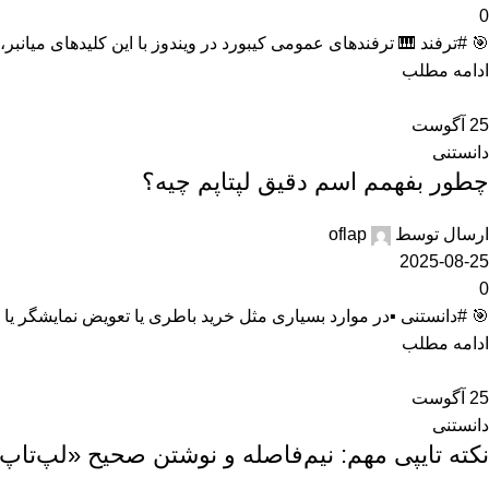
0
🎯 #ترفند 🎹 ترفندهای عمومی کیبورد در ویندوز با این کلیدهای میانبر، سرعت کارتون چند برا
ادامه مطلب
25
آگوست
دانستنی
چطور بفهمم اسم دقیق لپتاپم چیه؟
ارسال توسط
oflap
2025-08-25
0
🎯 #دانستنی ▪️در موارد بسیاری مثل خرید باطری یا تعویض نمایشگر یا فر
ادامه مطلب
25
آگوست
دانستنی
نکته تایپی مهم: نیم‌فاصله و نوشتن صحیح «لپ‌تاپ