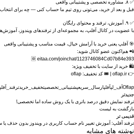
✅ ۸. مشاوره تخصصی و پشتیبانی واقعی
قبل و بعد از خرید، می‌تونی روی تیم ما حساب کنی — چه برای انتخاب
✅ ۹. آموزش، ترفند و محتوای رایگان
با عضویت در کانال آفلپ، به مجموعه‌ای از ترفندهای ویندوز، آموزش‌
🎯 آفلپ یعنی خرید با آرامش خیال، قیمت مناسب و پشتیبانی واقعی
📲 هم‌اکنون عضو کانال شوید:
🆔 eitaa.com/joinchat/1123746084Cd07b84e393
🛍 خرید از سایت با تخفیف ویژه:
👉 oflap.ir | 🎟 کد تخفیف: oflap
Oflap
آف_لپ
آفلپ
ارسال_سریع
پشتیبانی_تخصصی
تخفیف_خرید
ترفند_آفلپ
جدیدتر
ترفند نمایش دقیق درصد باتری با یک روش ساده اما تخصصی!
بازگشت به لیست
قدیمی تر
ترفند آفلپ: آموزش تغییر نام حساب کاربری در ویندوز بدون حذف یا 
نوشته های مشابه