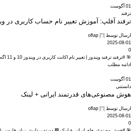
01
آگوست
ترفند
ترفند آفلپ: آموزش تغییر نام حساب کاربری در و
ارسال توسط
oflap
2025-08-01
0
🎯 #ترفند ترفند ویندوز | تغییر نام اکانت کاربری در ویندوز 10 و 11 اگه دوست داری اسم اکانت ویندوزت رو عوض کنی (بدون نیاز به ساخت حس...
ادامه مطلب
01
آگوست
دانستنی
هوش مصنوعی‌های قدرتمند ایرانی + لینک
ارسال توسط
oflap
2025-08-01
0
🎯 #هوش مصنوعی‌های ایرانی + لینک 🟩 دسته پردازش زبان فارسی (NLP) 🟢 ۱. فارسی‌یار توسعه‌دهنده: پژوهشگاه علوم و فناوری اطلاعات ایران (ا...