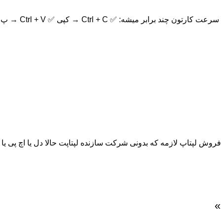
بر میشه: ✅ Ctrl + C → کپی ✅ Ctrl + V → پ...
وش لپتاپ لازمه که بدونی شرکت سازنده لپتاپت حالا دل یا اچ پی یا ...
»