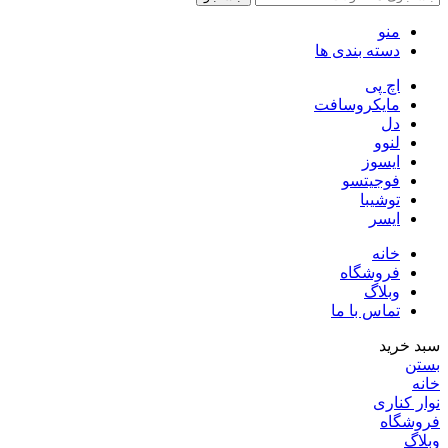
منو
دسته بندی ها
اچ پی
مایکروسافت
دل
لنوو
ایسوز
فوجیتسو
توشیبا
ایسر
خانه
فروشگاه
وبلاگ
تماس با ما
سبد خرید
بستن
خانه
نوار کناری
فروشگاه
وبلاگ