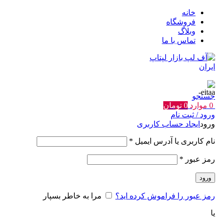
خانه
فروشگاه
وبلاگ
تماس با ما
جستجو
0
موارد
0
تومان
ورود / ثبت نام
ورود
ایجاد حساب کاربری
الزامی
نام کاربری یا آدرس ایمیل
*
الزامی
رمز عبور
*
ورود
رمز عبور را فراموش کرده اید؟
مرا به خاطر بسپار
یا