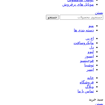
موبایل های پرفروش
بستن
جستجو
منو
دسته بندی ها
اچ پی
مایکروسافت
دل
لنوو
ایسوز
فوجیتسو
توشیبا
ایسر
خانه
فروشگاه
وبلاگ
تماس با ما
سبد خرید
بستن