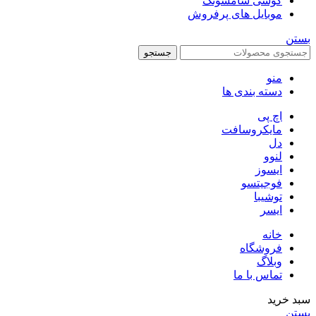
گوشی سامسونگ
موبایل های پرفروش
بستن
جستجو
منو
دسته بندی ها
اچ پی
مایکروسافت
دل
لنوو
ایسوز
فوجیتسو
توشیبا
ایسر
خانه
فروشگاه
وبلاگ
تماس با ما
سبد خرید
بستن