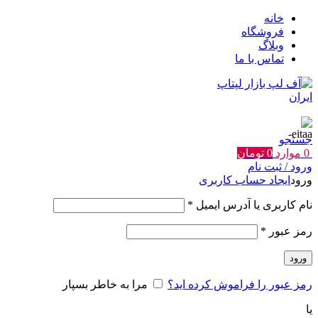
خانه
فروشگاه
وبلاگ
تماس با ما
جستجو
0
موارد
0
تومان
ورود / ثبت نام
ورود
ایجاد حساب کاربری
الزامی
نام کاربری یا آدرس ایمیل
*
الزامی
رمز عبور
*
ورود
رمز عبور را فراموش کرده اید؟
مرا به خاطر بسپار
یا