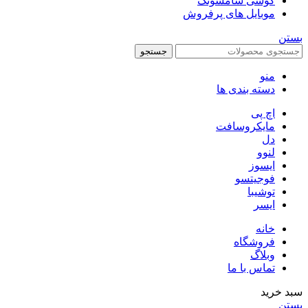
گوشی سامسونگ
موبایل های پرفروش
بستن
جستجو
منو
دسته بندی ها
اچ پی
مایکروسافت
دل
لنوو
ایسوز
فوجیتسو
توشیبا
ایسر
خانه
فروشگاه
وبلاگ
تماس با ما
سبد خرید
بستن