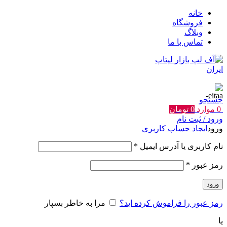
خانه
فروشگاه
وبلاگ
تماس با ما
جستجو
0
موارد
0
تومان
ورود / ثبت نام
ورود
ایجاد حساب کاربری
الزامی
نام کاربری یا آدرس ایمیل
*
الزامی
رمز عبور
*
ورود
رمز عبور را فراموش کرده اید؟
مرا به خاطر بسپار
یا