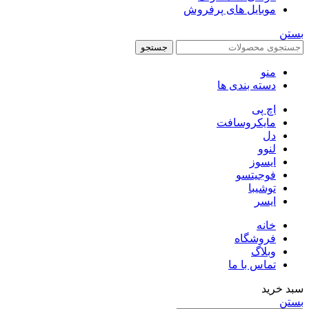
موبایل های پرفروش
بستن
جستجو
منو
دسته بندی ها
اچ پی
مایکروسافت
دل
لنوو
ایسوز
فوجیتسو
توشیبا
ایسر
خانه
فروشگاه
وبلاگ
تماس با ما
سبد خرید
بستن