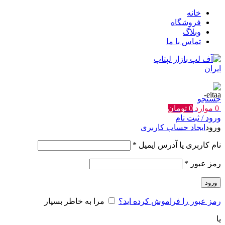
خانه
فروشگاه
وبلاگ
تماس با ما
جستجو
0
موارد
0
تومان
ورود / ثبت نام
ورود
ایجاد حساب کاربری
الزامی
نام کاربری یا آدرس ایمیل
*
الزامی
رمز عبور
*
ورود
رمز عبور را فراموش کرده اید؟
مرا به خاطر بسپار
یا