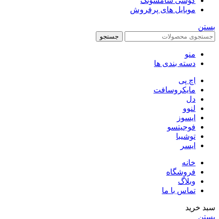
گوشی سامسونگ
موبایل های پرفروش
بستن
جستجو
منو
دسته بندی ها
اچ پی
مایکروسافت
دل
لنوو
ایسوز
فوجیتسو
توشیبا
ایسر
خانه
فروشگاه
وبلاگ
تماس با ما
سبد خرید
بستن