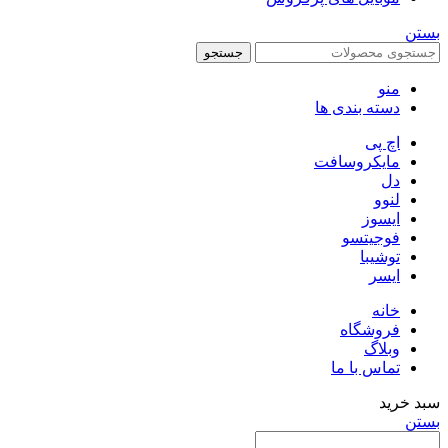
بستن
جستجو
منو
دسته بندی ها
اچ پی
مایکروسافت
دل
لنوو
ایسوز
فوجیتسو
توشیبا
ایسر
خانه
فروشگاه
وبلاگ
تماس با ما
سبد خرید
بستن