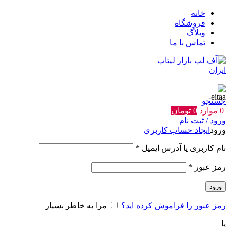
خانه
فروشگاه
وبلاگ
تماس با ما
جستجو
0
موارد
0
تومان
ورود / ثبت نام
ورود
ایجاد حساب کاربری
الزامی
نام کاربری یا آدرس ایمیل
*
الزامی
رمز عبور
*
ورود
رمز عبور را فراموش کرده اید؟
مرا به خاطر بسپار
یا