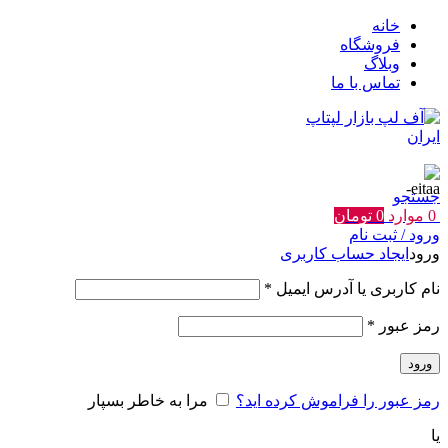
خانه
فروشگاه
وبلاگ
تماس با ما
جستجو
0
موارد
0
تومان
ورود / ثبت نام
ورود
ایجاد حساب کاربری
الزامی
نام کاربری یا آدرس ایمیل
*
الزامی
رمز عبور
*
ورود
رمز عبور را فراموش کرده اید؟
مرا به خاطر بسپار
یا