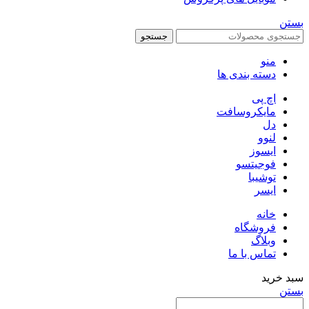
بستن
جستجو
منو
دسته بندی ها
اچ پی
مایکروسافت
دل
لنوو
ایسوز
فوجیتسو
توشیبا
ایسر
خانه
فروشگاه
وبلاگ
تماس با ما
سبد خرید
بستن