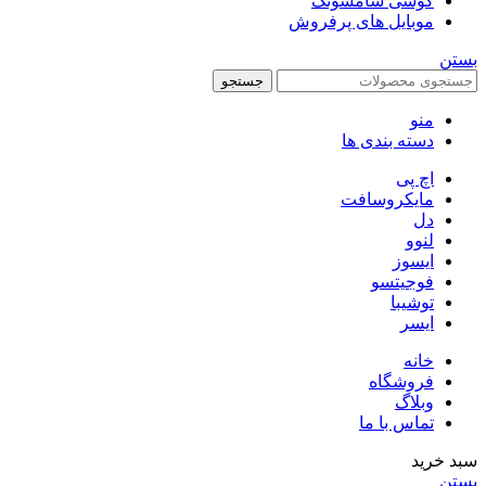
گوشی سامسونگ
موبایل های پرفروش
بستن
جستجو
منو
دسته بندی ها
اچ پی
مایکروسافت
دل
لنوو
ایسوز
فوجیتسو
توشیبا
ایسر
خانه
فروشگاه
وبلاگ
تماس با ما
سبد خرید
بستن