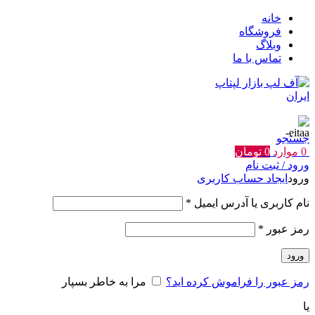
خانه
فروشگاه
وبلاگ
تماس با ما
جستجو
0
موارد
0
تومان
ورود / ثبت نام
ورود
ایجاد حساب کاربری
الزامی
نام کاربری یا آدرس ایمیل
*
الزامی
رمز عبور
*
ورود
رمز عبور را فراموش کرده اید؟
مرا به خاطر بسپار
یا