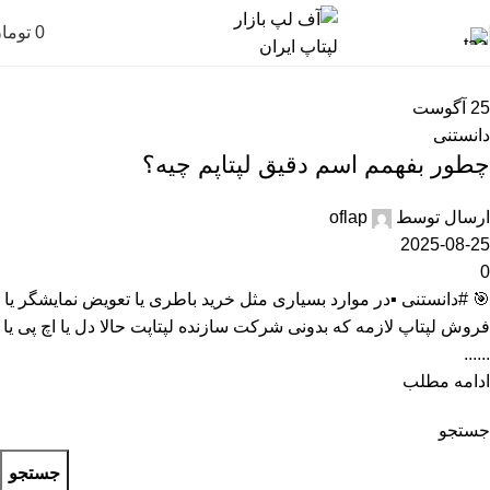
0
توما
25
آگوست
دانستنی
چطور بفهمم اسم دقیق لپتاپم چیه؟
ارسال توسط
oflap
2025-08-25
0
🎯 #دانستنی ▪️در موارد بسیاری مثل خرید باطری یا تعویض نمایشگر یا
فروش لپتاپ لازمه که بدونی شرکت سازنده لپتاپت حالا دل یا اچ پی یا
......
ادامه مطلب
جستجو
جستجو