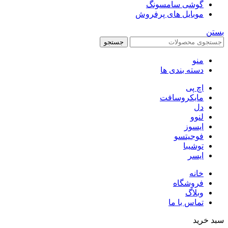
گوشی سامسونگ
موبایل های پرفروش
بستن
جستجو
منو
دسته بندی ها
اچ پی
مایکروسافت
دل
لنوو
ایسوز
فوجیتسو
توشیبا
ایسر
خانه
فروشگاه
وبلاگ
تماس با ما
سبد خرید