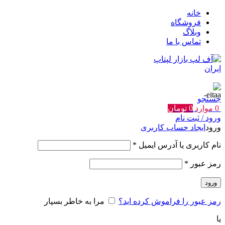
خانه
فروشگاه
وبلاگ
تماس با ما
جستجو
0
موارد
0
تومان
ورود / ثبت نام
ورود
ایجاد حساب کاربری
الزامی
نام کاربری یا آدرس ایمیل
*
الزامی
رمز عبور
*
ورود
رمز عبور را فراموش کرده اید؟
مرا به خاطر بسپار
یا