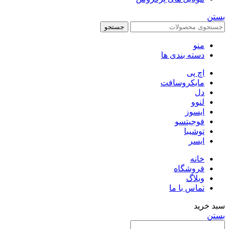
بستن
جستجو
منو
دسته بندی ها
اچ پی
مایکروسافت
دل
لنوو
ایسوز
فوجیتسو
توشیبا
ایسر
خانه
فروشگاه
وبلاگ
تماس با ما
سبد خرید
بستن