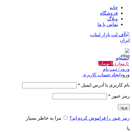
خانه
فروشگاه
وبلاگ
تماس با ما
جستجو
0
موارد
0
تومان
ورود / ثبت نام
ورود
ایجاد حساب کاربری
الزامی
نام کاربری یا آدرس ایمیل
*
الزامی
رمز عبور
*
ورود
رمز عبور را فراموش کرده اید؟
مرا به خاطر بسپار
یا