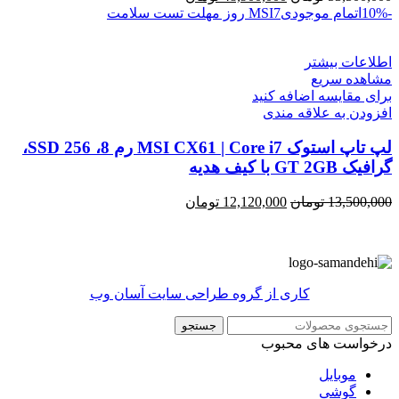
اصلی
فعلی
-10%
اتمام موجودی
7 روز مهلت تست سلامت
MSI
53,500,000 تومان
48,900,000 تومان
بود.
است.
اطلاعات بیشتر
مشاهده سریع
برای مقایسه اضافه کنید
افزودن به علاقه مندی
لپ تاپ استوک MSI CX61 | Core i7 رم 8، SSD 256،
گرافیک GT 2GB با کیف هدیه
قیمت
قیمت
13,500,000
تومان
12,120,000
تومان
اصلی
فعلی
13,500,000 تومان
12,120,000 تومان
بود.
است.
کاری از گروه طراحی سایت آسان وب
جستجو
درخواست های محبوب
موبایل
گوشی