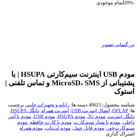
21,500,000 تومان
-20%
اتمام موجودی
بود.
است.
بزرگنمایی تصویر
مودم USB اینترنت سیم‌کارتی HSUPA | با
پشتیبانی از MicroSD، SMS و تماس تلفنی |
استوک
شناسه محصول:
40623
دسته ها:
رایانه و تجهیزات جانبی
برچسب
ها:
OFLAP
,
اتصال اینترنت USB
,
اینترنت همراه
,
دانگل HSUPA
,
دانگل اینترنت
,
مودم 3G
,
مودم HSUPA
,
مودم USB
,
مودم با آنتن
داخلی
,
مودم با شیار سیم‌کارت
,
مودم با کارت حافظه
,
مودم
سیم‌کارت‌خور
,
مودم قابل حمل
,
مودم لپ‌تاپ
,
مودم همراه
اشتراک گذاری