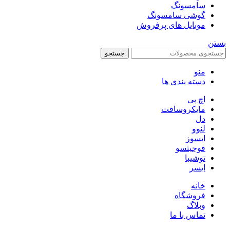
سامسونگ
گوشی سامسونگ
موبایل های پرفروش
بستن
جستجو
منو
دسته بندی ها
اچ پی
مایکروسافت
دل
لنوو
ایسوز
فوجیتسو
توشیبا
ایسر
خانه
فروشگاه
وبلاگ
تماس با ما