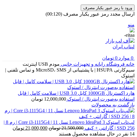
ورود با رمز عبور یکبار مصرف
ارسال مجدد رمز عبور یکبار مصرف
(00:
120
)
منو
0
موارد
0
تومان
خانه
فروشگاه
رایانه و تجهیزات جانبی
مودم USB اینترنت
سیم‌کارتی HSUPA | با پشتیبانی از MicroSD، SMS و تماس تلفنی |
استوک
هارد اکسترنال 1000GB کابل USB 3.0 | سلامت کامل | قابل
استفاده به‌صورت اینترنال / استوک
12,000,000
تومان
بازگشت به محصولات
لپ‌تاپ استوک Lenovo IdeaPad 3 نسل 11 | Core i3-1115G4 | رم 8 |
قیمت
قیمت
SSD 256 | گارانتی + کیف
21,500,000
تومان
21,000,000
تومان
اصلی
فعلی
14
نفر در حال مشاهده محصول هستند