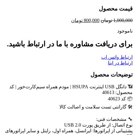
قیمت محصول
قیمت
قیمت
1,000,000
تومان
800,000
تومان
اصلی
فعلی
ناموجود
1,000,000 تومان
800,000 تومان
بود.
است.
برای دریافت مشاوره با ما در ارتباط باشید.
ارتباط واتس اپ
ارتباط در ایتا
توضیحات محصول
📶 دانگل USB اینترنت HSUPA | مودم همراه سیم‌کارت‌خور | کد
محصول: 40613
📦 کد 40623
🛠️ گارانتی تست سلامت و اصالت کالا
🔧 مشخصات فنی:
نوع اتصال: از طریق پورت USB 2.0
پشتیبانی از اپراتورها: ایرانسل، همراه اول، رایتل و سایر اپراتورهای