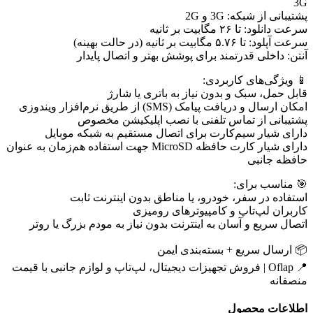
3G
پشتیبانی از شبکه: 3G و 2G
سرعت دانلود: تا ۲۶ مگابیت بر ثانیه
سرعت آپلود: تا ۵.۷۶ مگابیت بر ثانیه (در حالت بهینه)
آنتن: داخلی قدرتمند برای پوشش بهتر و اتصال پایدار
📱 ویژگی‌های کاربردی:
قابل حمل، سبک و بدون نیاز به باتری یا شارژ
امکان ارسال و دریافت پیامک (SMS) از طریق نرم‌افزار ویندوزی
پشتیبانی از تماس تلفنی با نصب اپلیکیشن مخصوص
دارای شیار سیم‌کارت برای اتصال مستقیم به شبکه موبایل
دارای شیار کارت حافظه MicroSD جهت استفاده هم‌زمان به عنوان
حافظه جانبی
🎯 مناسب برای:
استفاده در سفر، خودرو، یا مناطق بدون اینترنت ثابت
کاربران لپ‌تاپ و کامپیوترهای رومیزی
اتصال سریع و آسان به اینترنت بدون نیاز به مودم بزرگ یا روتر
📦 ارسال سریع + بسته‌بندی ایمن
📍 Oflap | فروش تجهیزات دیجیتال، لپ‌تاپ و لوازم جانبی با قیمت
منصفانه
اطلاعات محصول