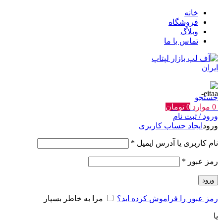
خانه
فروشگاه
وبلاگ
تماس با ما
جستجو
0
موارد
0
تومان
ورود / ثبت نام
ورود
ایجاد حساب کاربری
الزامی
نام کاربری یا آدرس ایمیل
*
الزامی
رمز عبور
*
ورود
رمز عبور را فراموش کرده اید؟
مرا به خاطر بسپار
یا