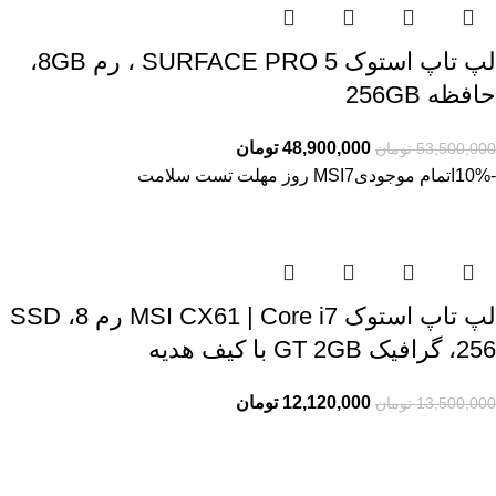
لپ تاپ استوک SURFACE PRO 5 ، رم 8GB،
حافظه 256GB
48,900,000
تومان
53,500,000
تومان
-10%
اتمام موجودی
7 روز مهلت تست سلامت
MSI
لپ تاپ استوک MSI CX61 | Core i7 رم 8، SSD
256، گرافیک GT 2GB با کیف هدیه
12,120,000
تومان
13,500,000
تومان