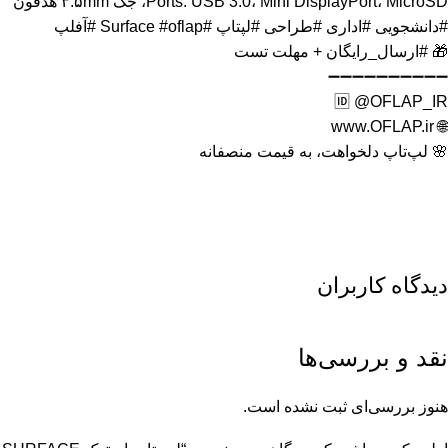
Ports: USB 3.0، Mini DisplayPort، MicroSD، جک ۳.۵mm هدفون
#دانشجویی
#اداری
#طراحی
#لپتاپ
#Surface
#oflap
#آفلپ
🎁
#ارسال_رایگان
+ مهلت تست
➖➖➖➖➖➖➖➖➖➖
🆔
@OFLAP_IR
www.OFLAP.ir
🌐
🌸 لپ‌تاپ دلخواهت، به قیمت منصفانه
دیدگاه کاربران
نقد و بررسی‌ها
هنوز بررسی‌ای ثبت نشده است.