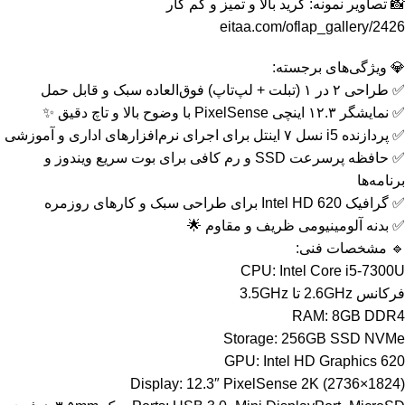
📸 تصاویر نمونه: گرید بالا و تمیز و کم کار
eitaa.com/oflap_gallery/2426
💎 ویژگی‌های برجسته:
✅ طراحی ۲ در ۱ (تبلت + لپ‌تاپ) فوق‌العاده سبک و قابل حمل
✅ نمایشگر ۱۲.۳ اینچی PixelSense با وضوح بالا و تاچ دقیق ✨
✅ پردازنده i5 نسل ۷ اینتل برای اجرای نرم‌افزارهای اداری و آموزشی
✅ حافظه پرسرعت SSD و رم کافی برای بوت سریع ویندوز و
برنامه‌ها
✅ گرافیک Intel HD 620 برای طراحی سبک و کارهای روزمره
✅ بدنه آلومینیومی ظریف و مقاوم 🌟
🔹 مشخصات فنی:
CPU: Intel Core i5-7300U
فرکانس 2.6GHz تا 3.5GHz
RAM: 8GB DDR4
Storage: 256GB SSD NVMe
GPU: Intel HD Graphics 620
Display: 12.3″ PixelSense 2K (2736×1824)