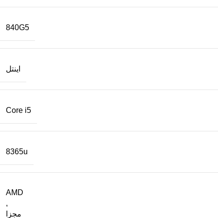
840G5
اینتل
Core i5
8365u
AMD
,
مجزا