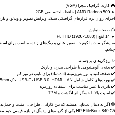
🎮 کارت گرافیک مجزا (VGA):
🔸 AMD Radeon 500 | حافظه اختصاصی 2GB
اجرای روان نرم‌افزارهای گرافیکی سبک، ویرایش تصویر و ویدئو، و ب
📺 صفحه نمایش:
🔸 14 اینچ | Full HD (1920×1080)
نمایشگر مات با کیفیت تصویر عالی و رنگ‌های زنده، مناسب برای است
چشم.
✨ ویژگی‌های برجسته:
✔️ بدنه‌ی آلومینیومی با طراحی مدرن و باریک
✔️ صفحه‌کلید با نور پس‌زمینه (Backlit) برای تایپ در نور کم
✔️ پورت‌های کامل شامل USB-C، USB 3.0، HDMI، LAN، جک 3.5mm و کارت‌خوان
✔️ باتری با عمر مناسب برای استفاده روزمره
✔️ امنیت بالا با حسگر اثر انگشت و TPM
🟢 اگر به دنبال لپ‌تاپی هستید که بین کارایی، طراحی، امنیت و حمل‌پ
HP EliteBook 840 G5 یکی از گزینه‌های ایده‌آل در بازه قیمتی خود محسوب می‌شود.