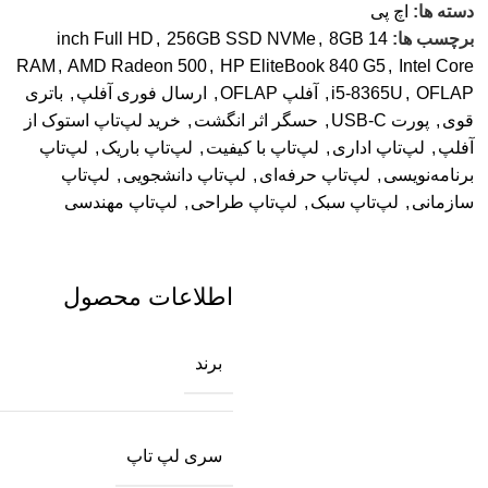
دسته ها:
اچ پی
برچسب ها:
14 inch Full HD
8GB
,
256GB SSD NVMe
,
RAM
,
AMD Radeon 500
,
HP EliteBook 840 G5
,
Intel Core
OFLAP
,
i5-8365U
,
آفلپ OFLAP
,
ارسال فوری آفلپ
,
باتری
قوی
,
پورت USB-C
,
حسگر اثر انگشت
,
خرید لپ‌تاپ استوک از
آفلپ
,
لپ‌تاپ اداری
,
لپ‌تاپ با کیفیت
,
لپ‌تاپ باریک
,
لپ‌تاپ
برنامه‌نویسی
,
لپ‌تاپ حرفه‌ای
,
لپ‌تاپ دانشجویی
,
لپ‌تاپ
سازمانی
,
لپ‌تاپ سبک
,
لپ‌تاپ طراحی
,
لپ‌تاپ مهندسی
اطلاعات محصول
برند
سری لپ تاپ