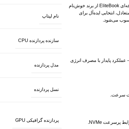
💼 لپ‌تاپ HP EliteBook 840 G5 یکی از برترین محصولات سری حرفه‌ای EliteBook از برند خوش‌نام
دل، انتخابی ایده‌آل برای
نام لپتاپ
حسوب می‌شود.
سازنده پردازنده CPU
سته‌ای، نسل هشتم، فرکانس پایه 1.6GHz و توربو تا 4.1GHz — عملکرد پایدار با مصرف انرژی
مدل پردازنده
نسل پردازنده
فت سرعت.
پردازنده گرافیکی GPU
ط پرسرعت NVMe.