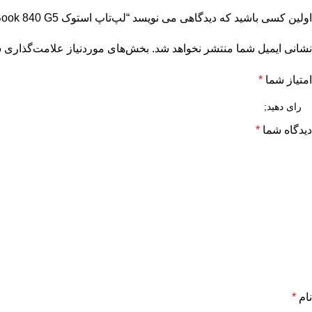
اولین کسی باشید که دیدگاهی می نویسد “لپ‌تاپ استوک i5-8365U | HP EliteBook 840 G5 | رم 8GB | SSD 256GB | گارانتی + کیف”
نشانی ایمیل شما منتشر نخواهد شد.
بخش‌های موردنیاز علامت‌گذاری ش
امتیاز شما
*
دیدگاه شما
*
نام
*