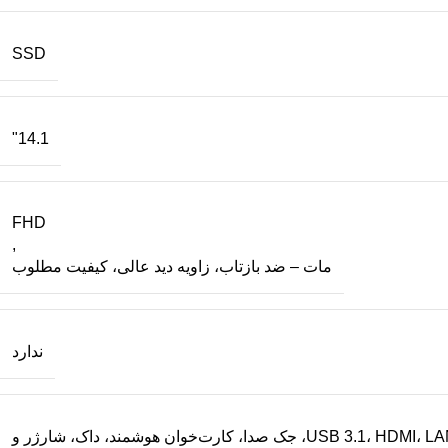
SSD
14.1"
FHD
,
مات – ضد بازتاب، زاویه دید عالی، کیفیت مطلوب
ندارد
دارای USB-C، دو USB 3.1، HDMI، LAN، جک صدا، کارت‌خوان هوشمند، داک، شارژر و