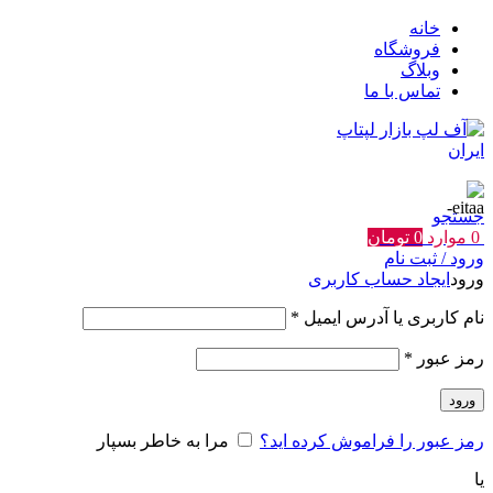
خانه
فروشگاه
وبلاگ
تماس با ما
جستجو
0
موارد
0
تومان
ورود / ثبت نام
ورود
ایجاد حساب کاربری
الزامی
نام کاربری یا آدرس ایمیل
*
الزامی
رمز عبور
*
ورود
رمز عبور را فراموش کرده اید؟
مرا به خاطر بسپار
یا