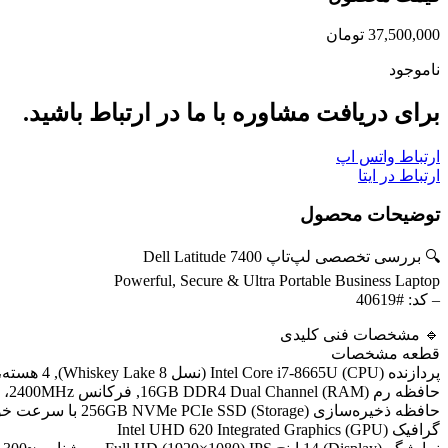
37,500,000
تومان
ناموجود
برای دریافت مشاوره با ما در ارتباط باشید.
ارتباط واتس اپ
ارتباط در ایتا
توضیحات محصول
🔍 بررسی تخصصی لپ‌تاپ Dell Latitude 7400
Powerful, Secure & Ultra Portable Business Laptop
– کد: #40619
🔹 مشخصات فنی کلیدی
قطعه مشخصات
پردازنده (CPU) Intel Core i7-8665U (نسل 8 Whiskey Lake), 4 هسته، 8 رشته، فرکانس پایه 1.9GHz تا 4.8GHz Turbo Boost
حافظه رم (RAM) 16GB DDR4 Dual Channel, فرکانس 2400MHz، قابل ارتقاء تا 32GB
حافظه ذخیره‌سازی (Storage) 256GB NVMe PCIe SSD با سرعت خواندن/نوشتن بالا
گرافیک (GPU) Intel UHD 620 Integrated Graphics