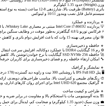
نمایشگر (Display) 14 اینچ Full HD (1920×1080) IPS، روشنایی ~300 نیت، زاویه دید 178 درجه
وزن (Weight) حدود 1.35 کیلوگرم
باتری (Battery) ظرفیت بالا، شارژدهی 8-12 ساعت (بسته به نوع استفاده)
سیستم‌عامل قابل نصب ویندوز 10/11 و لینوکس
🔹 پردازنده و عملکرد
💡 پردازنده Intel Core i7-8665U مبتنی بر معماری Whiskey Lake، با 4 هسته و 8 رشته، مناسب اجرای روان نرم‌افزارهای چندوظیفگی، تحلیل داده، برنامه‌نویسی و استفاده سازمانی
⚡ فرکانس توربو تا 4.8 گیگاهرتز به‌طور موقت در وظایف سنگین برای افزایش سرعت پردازش
🎯 توان مصرفی بهینه 15 وات که باعث افزایش دوام باتری و کاهش حرارت می‌شود
🔹 حافظه و ذخیره‌سازی
⚙️ رم 16 گیگابایت DDR4 با عملکرد دوکاناله، افزایش سرعت انتقال داده و اجرای همزمان نرم‌افزارهای سنگین
🚀 حافظه SSD NVMe 256 گیگابایت با نرخ خواندن/نوشتن بالا، کاهش چشمگیر زمان بوت ویندوز و اجرای سریع برنامه‌ها
 امکان ارتقاء حافظه رم و فضای ذخیره‌سازی برای کاربران حرفه‌ای
🔹 نمایشگر و گرافیک
🖥️ پنل IPS Full HD با روشنایی 300 نیت و زاویه دید گسترده (178 درجه)
ت بالا، مناسب طراحی‌های دوبعدی، ارائه اسناد و ویدیوهای با کیفیت
🔹 گرافیک مجتمع Intel UHD 620 برای اجرای روان کارهای اداری، وبگردی، پخش ویدئو و نرم‌افزارهای سبک گرافیکی
🔹 طراحی و کیفیت ساخت
بدنه آلومینیومی مات با استحکام بالا و مقاومت در برابر ضربه و خراش
💼 وزن سبک (حدود 1.35 کیلوگرم) و ضخامت کم، ایده‌آل برای حمل روزانه و جلسات کاری