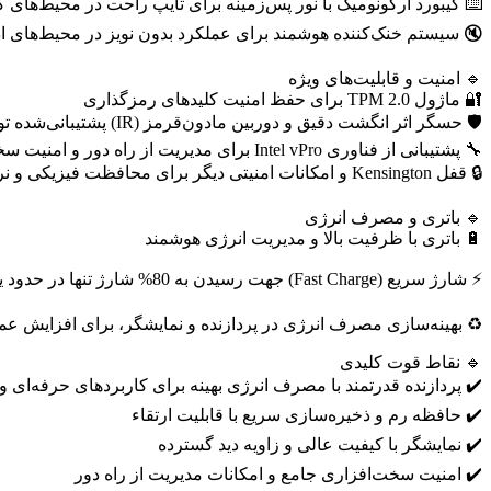
⌨️ کیبورد ارگونومیک با نور پس‌زمینه برای تایپ راحت در محیط‌های کم
🔇 سیستم خنک‌کننده هوشمند برای عملکرد بدون نویز در محیط‌های ا
🔹 امنیت و قابلیت‌های ویژه
🔐 ماژول TPM 2.0 برای حفظ امنیت کلیدهای رمزگذاری
🛡️ حسگر اثر انگشت دقیق و دوربین مادون‌قرمز (IR) پشتیبانی‌شده توسط Windows Hello برای ورود سریع و امن
🔧 پشتیبانی از فناوری Intel vPro برای مدیریت از راه دور و امنیت سخت‌افزاری در سازمان‌ها
🔒 قفل Kensington و امکانات امنیتی دیگر برای محافظت فیزیکی و نرم‌افزاری
🔹 باتری و مصرف انرژی
🔋 باتری با ظرفیت بالا و مدیریت انرژی هوشمند
⚡ شارژ سریع (Fast Charge) جهت رسیدن به 80% شارژ تنها در حدود یک ساعت
♻️ بهینه‌سازی مصرف انرژی در پردازنده و نمایشگر، برای افزایش عم
🔹 نقاط قوت کلیدی
✔️ پردازنده قدرتمند با مصرف انرژی بهینه برای کاربردهای حرفه‌ای و
✔️ حافظه رم و ذخیره‌سازی سریع با قابلیت ارتقاء
✔️ نمایشگر با کیفیت عالی و زاویه دید گسترده
✔️ امنیت سخت‌افزاری جامع و امکانات مدیریت از راه دور