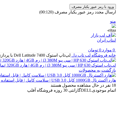
ورود با رمز عبور یکبار مصرف
ارسال مجدد رمز عبور یکبار مصرف
(00:
120
)
منو
0
موارد
0
تومان
خانه
فروشگاه
لپ تاپ
دل
لپ‌تاپ استوک Dell Latitude 7400 با پردازنده i7 نسل 8، رم 16 و حافظه SSD 256GB | گارانتی + کیف
لپ‌تاپ استوک HP 630 | سی پیو i3 380M | رم 4GB | هارد 320GB |نمایشگر 15.6 اینچ HD + کیف
بازگشت به محصولات
هارد اکسترنال 1000GB کابل USB 3.0 | سلامت کامل | قابل استفاده به‌صورت اینترنال / استوک
18
نفر در حال مشاهده محصول هستند
اتمام موجودی
DELL
گارانتی 30 روزه فروشگاه آفلپ