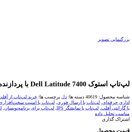
بزرگنمایی تصویر
لپ‌تاپ استوک Dell Latitude 7400 با پردازنده i7 نسل 8، رم 16 و حافظه SSD 256GB | گارانتی + کیف
شناسه محصول:
40619
دسته ها:
دل
برچسب ها:
خرید لپ‌تاپ از آفل
اداری حرفه‌ای
,
لپ‌تاپ با ارسال فوری
,
لپ‌تاپ با امنیت سخت‌افزاری
با گارانتی آفلپ
,
لپ‌تاپ با نمایشگر IPS
,
لپ‌تاپ برای برنامه‌نویسان
,
ل
مناسب تحلیل داده
اشتراک گذاری
قیمت محصول