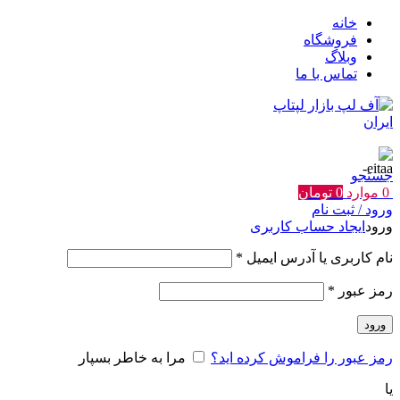
خانه
فروشگاه
وبلاگ
تماس با ما
جستجو
0
موارد
0
تومان
ورود / ثبت نام
ورود
ایجاد حساب کاربری
الزامی
نام کاربری یا آدرس ایمیل
*
الزامی
رمز عبور
*
ورود
رمز عبور را فراموش کرده اید؟
مرا به خاطر بسپار
یا