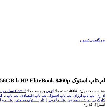
بزرگنمایی تصویر
لپ‌تاپ استوک HP EliteBook 8460p با cpu Core i5، ram8GB، SSD 256GB
شناسه محصول:
40641
دسته ها:
اچ پی
برچسب ها:
Core i5 نسل دوم
اداری
,
لپ تاپ ارزان
,
لپ تاپ استوک
,
لپ تاپ اقتصادی
,
لپ تاپ با ک
کارکرده
,
لپ تاپ مقاوم
,
لپتاپ اچ پی
,
لپتاپ استوک صنعتی
,
لپتاپ برا
اشتراک گذاری