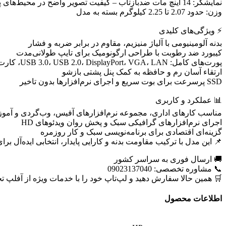
نمایشگر: 14 اینچ مات ضدبازتاب – کیفیت تصویر واضح در محیط‌های پرنور
وزن: حدود 2.07 تا 2.25 کیلوگرم بسته به مدل
⚡ ویژگی‌های کلیدی
بدنه آلومینیومی با آلیاژ منیزیم، مقاوم در برابر ضربه و فشار
کیبورد ضد رطوبت با طراحی ارگونومیک برای تایپ طولانی‌مدت
پورت‌های کامل: USB 3.0، USB 2.0، DisplayPort، VGA، LAN، کارت‌خوان، و درگاه داکینگ
ارتقاء آسان رم و حافظه به کمک پنل پشتی بازشو
SSD پرسرعت برای بوت سریع و اجرای نرم‌افزارها بدون تاخیر
📊 عملکرد و کاربری
مناسب کارهای اداری، مجموعه نرم‌افزارهای آفیس، وب‌گردی و آموز
اجرای نرم‌افزارهای گرافیکی سبک و پخش روان ویدئوهای HD
گزینه‌ای اقتصادی برای برنامه‌نویسی سبک و کار روزمره
📌 این مدل با ترکیب مقاومت بدنه و کارایی پایدار، انتخابی ایده‌آل 
🚚 ارسال فوری به سراسر کشور
📞 مشاوره تخصصی: 09023137040
🛒 همین حالا سفارش دهید و لپ‌تاپ خود را با خدمات ویژه از آفلپ تح
اطلاعات محصول