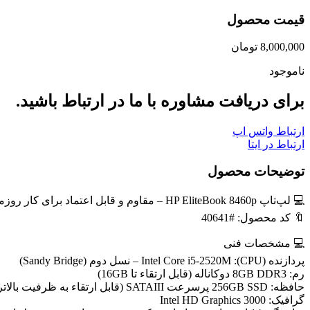
قیمت محصول
8,000,000
تومان
ناموجود
برای دریافت مشاوره با ما در ارتباط باشید.
ارتباط واتس اپ
ارتباط در ایتا
توضیحات محصول
💻 لپ‌تاپ HP EliteBook 8460p – مقاوم و قابل اعتماد برای کار روزمره
🔖 کد محصول: #40641
💻 مشخصات فنی
پردازنده (CPU): Intel Core i5-2520M – نسل دوم (Sandy Bridge)
رم: 8GB DDR3 دوکاناله (قابل ارتقاء تا 16GB)
حافظه: 256GB SSD پرسرعت SATAIII (قابل ارتقاء به ظرفیت بالاتر)
گرافیک: Intel HD Graphics 3000