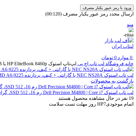
ورود با رمز عبور یکبار مصرف
ارسال مجدد رمز عبور یکبار مصرف
(00:
120
)
منو
0
موارد
0
تومان
خانه
فروشگاه
لپ تاپ
اچ پی
لپ‌تاپ استوک HP EliteBook 8460p با cpu Core i5، ram8GB، SSD 256GB
لپ تاپ استوک NEC NS20A با گارانتی + کیف، پردازنده AMD A6-9225، رم 8GB، حافظه SSD 256GB، نمایشگر Full HD
بازگشت به محصولات
لپ تاپ استوک Dell Precision M4800 | Core i7 رم 16، SSD 512، گرافیک Quadro 2GB با کیف و گارانتی
19
نفر در حال مشاهده محصول هستند
اتمام موجودی
7 روز مهلت تست سلامت
HP