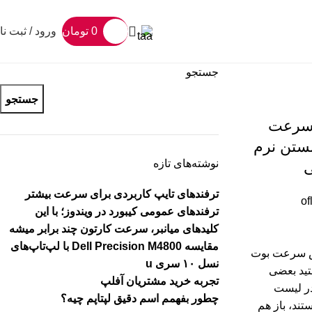
رود / ثبت نام
تومان
0
جستجو
جستجو
ترفند
بوت ویند
نوشته‌های تازه
ا
ترفندهای تایپ کاربردی برای سرعت بیشتر
of
ترفندهای عمومی کیبورد در ویندوز؛ با این
کلیدهای میانبر، سرعت کارتون چند برابر میشه
مقایسه Dell Precision M4800 با لپ‌تاپ‌های
🎯 #ترفند 
نسل ۱۰ سری u
ویندوز 🔍
تجربه خرید مشتریان آفلپ
برنامه‌
چطور بفهمم اسم دقیق لپتاپم چیه؟
استارتاپ مع