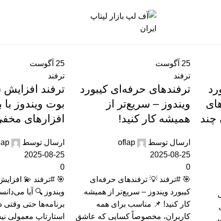
آگوست
25
آگوست
25
ترفند
ترفند
 افزایش سرعت
ترفندهای حرفه‌ای کیبورد
تر
وز با بستن نرم
ویندوز – سریع‌تر از
در 
فزارهای مخفی
همیشه کار کنید!
میان
lap
ارسال توسط
oflap
ارسال توسط
2025-08-25
2025-08-25
0
0
 افزایش سرعت بوت
🎯 #ترفند 💡 ترفندهای حرفه‌ای
 آیا می‌دانستید بعضی
کیبورد ویندوز – سریع‌تر از همیشه
ها حتی وقتی در لیست
کار کنید! 📌 مناسب برای همه
مولی نیستند، باز هم
کاربران، مخصوصاً کسایی که عاشق
م