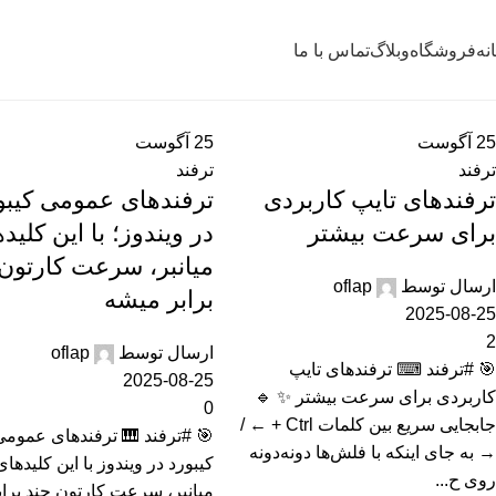
نه
فروشگاه
وبلاگ
تماس با ما
25
آگوست
25
آگوست
ترفند
ترفند
ترفندهای تایپ کاربردی
ترفندهای عمومی کیبو
برای سرعت بیشتر
در ویندوز؛ با این کلید
میانبر، سرعت کارتون
ارسال توسط
oflap
برابر میشه
2025-08-25
2
ارسال توسط
oflap
🎯 #ترفند ⌨ ترفندهای تایپ
2025-08-25
کاربردی برای سرعت بیشتر ✨ 🔹
0
جابجایی سریع بین کلمات Ctrl + ← /
🎯 #ترفند 🎹 ترفندهای عمومی
→ به جای اینکه با فلش‌ها دونه‌دونه
کیبورد در ویندوز با این کلیدهای
روی ح...
میانبر، سرعت کارتون چند براب