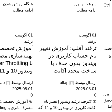
سرعت و بهره‌...
هنگام روشن شدن...
: ✅ Ctrl + C → کپی ✅ Ctrl +
ادامه مطلب
ادامه مطلب
01
آگوست
01
آگوست
ترفند
ترفند
صد
ترفند آفلپ: آموزش تغییر
آموزش تخصصی
ه
نام حساب کاربری در
بهینه‌سازی مص
ویندوز بدون حذف یا
ساخت مجدد اکانت
ویندوز 10 و 11
ارسال توسط
oflap
ارسال توسط
lap
2025-08-01
2025-08-01
لیبره
0
0
دقیق
🎯 #ترفند ترفند ویندوز | تغییر نام
🎯 آموزش تخصصی: ب
ما
اکانت کاربری در ویندوز 10 و 11 اگه
مصرف با