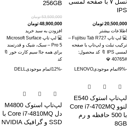
نسل ۷ با صفحه لمسی
256GB
IPS
53,500,000
تومان
20,500,000
تومان
48,900,000
تومان
اطلاعات بیشتر
افزودن به سبد خرید
💻 لپ تاپ Fujitsu Tab R727 –
💻 لپ تاپ Microsoft Surface
ترکیب تبلت و لپ‌تاپ با صفحه
Pro 5 – سبک، شیک و قدرتمند
لمسی IPS 🔖 کد محصول:
برای همه جا! سیم کارت خور 🔖
#40765 💎
کد
-9%
اتمام موجودی
LENOVO
-12%
اتمام موجودی
DELL
لپ‌تاپ استوک E540
لپ‌تاپ استوک M4800
لنوو Core i7-4702MQ
دل Core i7-4810MQ با
با 500 حافظه و رم
SSD و گرافیک NVIDIA
8GB