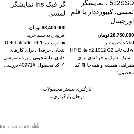
512SSD ، نمایشگر
گرافیک Iris نمایشگر
لمسی، کیبورددار با قلم
لمسی
اورجینال
63,400,000
تومان
26,750,000
تومان
افزودن به سبد خرید
اطلاعات بیشتر
🔥 لپ تاپ Dell Latitude 7420 –
🔥لپ تاپ HP Elite x2 1012 G2
انتخابی حرفه‌ای برای کارهای
– سبک، شیک و حرفه‌ای برای
اداری، دانشجویی و برنامه‌نویسی
همراهی همیشه و همه‌جا 🔖 کد
🔖 کد محصول: #40971 بررسی
محصول:
بارگیری بیشتر محصولات
درحال بارگزاری...