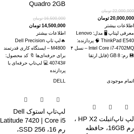
Quadro 2GB
22,000,000
تومان
20,000,000
تومان
16,500,000
تومان
اطلاعات بیشتر
14,500,000
تومان
معرفی لپتاپ 🖥️ مدل: Lenovo
اطلاعات بیشتر
ThinkPad E540 🧠 پردازنده:
🔥لپ تاپ Dell Precision
Intel Core i7‑4702MQ – نسل ۴
M4800 – ایستگاه کاری قدرتمند
💾 رم: 8 GB (قابل ارتقا
برای حرفه‌ای‌ها 🔖 کد محصول:
#40743 💻 لپ‌تاپ حرفه‌ای با
پردازنده
اتمام موجودی
DELL
لپ‌تاپ استوک Dell
لپ تاپ/تبلت HP X2 ،
Latitude 7420 | Core i5
رم 16GB، حافظه
رم 16، SSD 256،