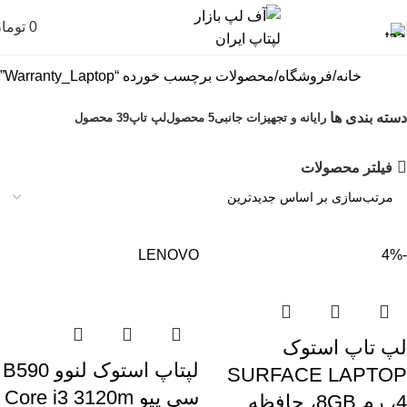
0
توما
خانه
فروشگاه
محصولات برچسب خورده “Warranty_Laptop”
دسته بندی ها
رایانه و تجهیزات جانبی
5 محصول
لپ تاپ
39 محصول
فیلتر محصولات
LENOVO
-4%
لپ تاپ استوک
لپتاپ استوک لنوو B590
SURFACE LAPTOP
سی پیو Core i3 3120m
4، رم 8GB، حافظه