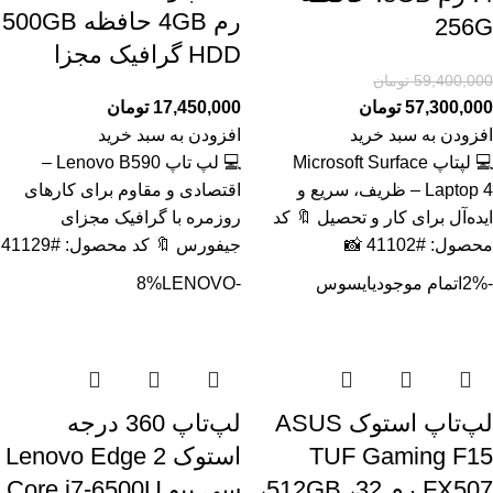
رم 4GB حافظه 500GB
256G
HDD گرافیک مجزا
59,400,000
تومان
57,300,000
تومان
17,450,000
تومان
افزودن به سبد خرید
افزودن به سبد خرید
💻 لپتاپ Microsoft Surface
💻 لپ تاپ Lenovo B590 –
Laptop 4 – ظریف، سریع و
اقتصادی و مقاوم برای کارهای
ایده‌آل برای کار و تحصیل 🔖 کد
روزمره با گرافیک مجزای
محصول: #41102 📸
جیفورس 🔖 کد محصول: #41129
-2%
اتمام موجودی
ایسوس
-8%
LENOVO
لپ‌تاپ استوک ASUS
لپ‌تاپ 360 درجه
TUF Gaming F15
استوک Lenovo Edge 2
FX507 رم 32، 512GB،
سی پیو Core i7-6500U