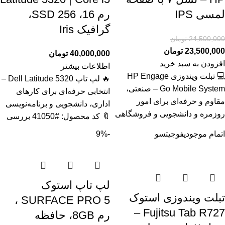
لمسی IPS
رم 16، SSD 256،
گرافیک Iris
24,500,000
تومان
23,500,000
تومان
40,000,000
تومان
افزودن به سبد خرید
اطلاعات بیشتر
💻 تبلت ویندوزی HP Engage
🔥 لپ تاپ Dell Latitude 5320 –
Go Mobile System – صنعتی،
انتخابی حرفه‌ای برای کارهای
مقاوم و حرفه‌ای برای امور
اداری، دانشجویی و برنامه‌نویسی
روزمره و دانشجویی و فروشگاهی
🔖 کد محصول: #41050 بررسی
اتمام موجودی
فوجیتسو
-9%
لپ تاپ استوک
تبلت ویندوزی استوک
SURFACE PRO 5 ،
Fujitsu Tab R727 –
رم 8GB، حافظه