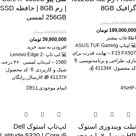
گرافیک 8GB
| رم 8GB | حافظه SSD
256GB لمسی
204,000,000
تومان
199,000,000
تومان
43,600,000
تومان
اطلاعات بیشتر
39,900,000
تومان
💻 لپتاپ ASUS TUF Gaming
افزودن به سبد خرید
F15 FX507 – نهایت قدرت برای
💻 لپ تاپ Lenovo Edge 2-
بازی، طراحی و برنامه‌نویسی 🔖
1580 – لپ‌تاپ لمسی ۳۶۰ درجه،
کد محصول: #41134 💰
شیک و کاربردی 🔖 کد محصول:
#41137 🎁 #ارسال_رایگان
-4%
HP
اتمام موجودی
DELL
تبلت ویندوزی استوک
لپ‌تاپ استوک Dell
HP – نسل ۷ با صفحه
Latitude 5320 | Core i5