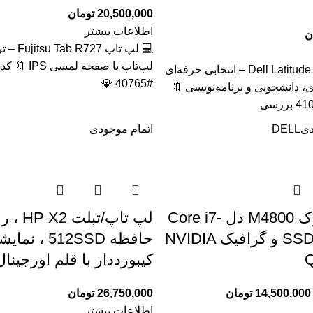
20,500,000
تومان
اطلاعات بیشتر
ن
💻 لپ تاپ 
لپ‌تاپ با صفحه 
🔥 لپ تاپ Dell Latitude 5320 – انتخابی حرفه‌ای
#40765 💎
ی، دانشجویی و برنامه‌نویسی 🔖
دی
DELL
اتمام موجودی
لپ‌تاپ استوک M4800 دل Core i7-
4810MQ با SSD و گرافیک NVIDIA
حافظه 512SSD
Q
کیبورددار با قلم اورجینال
14,500,000
تومان
26,750,000
تومان
اطلاعات بیشتر