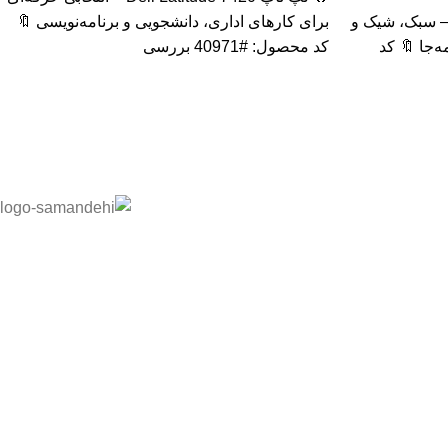
پ تاپ HP Elite x2 1012 G2 – سبک، شیک و
برای کارهای اداری، دانشجویی و برنامه‌نویسی 🔖
‌جا 🔖 کد
کد محصول: #40971 بررسی