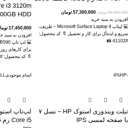
57,300,000
تومان
59,400,000
تومان
500GB HDD گرافیک مج
افزودن به سبد خرید
💻 لپتاپ Microsoft Surface Laptop 4 – ظریف،
17,450,000
توما
سریع و ایده‌آل برای کار و تحصیل 🔖 کد محصول:
افزودن به سبد خر
#41102 📸
برای کارهای روز
🔖 کد محصول: #41129
-4%
HP
اتمام موجودی
LL
تبلت ویندوزی استوک HP – نسل ۷
با صفحه لمسی IPS