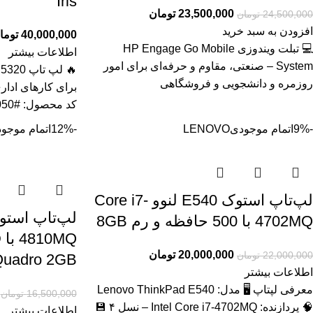
Iris
23,500,000
تومان
24,500,000
تومان
افزودن به سبد خرید
40,000,000
توما
💻 تبلت ویندوزی HP Engage Go Mobile
اطلاعات بیشتر
System – صنعتی، مقاوم و حرفه‌ای برای امور
روزمره و دانشجویی و فروشگاهی
برای کارهای ادار
کد محصول: #41050 بررسی
-9%
اتمام موجودی
LENOVO
-12%
اتمام موجو
لپ‌تاپ استوک E540 لنوو Core i7-
4702MQ با 500 حافظه و رم 8GB
20,000,000
تومان
22,000,000
تومان
uadro 2GB
اطلاعات بیشتر
معرفی لپتاپ 🖥️ مدل: Lenovo ThinkPad E540
16,500,000
تومان
🧠 پردازنده: Intel Core i7‑4702MQ – نسل ۴ 💾
اطلاعات بیشتر