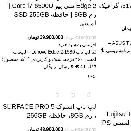
F15 FX507 رم 32، 512GB، گرافیک
Edge 2 سی پیو Core i7-6500U |
رم 8GB | حافظه SSD 256GB
لمسی
ومان
39,900,000
تومان
43,600,000
تومان
💻 لپتاپ ASUS TUF Gaming F15 FX507 –
افزودن به سبد خرید
رنامه‌نویسی 🔖
💻 لپ تاپ Lenovo Edge 2-1580 – لپ‌تاپ
لمسی ۳۶۰ درجه، شیک و کاربردی 🔖 کد محصول:
#41137 🎁 #ارسال_رایگان
-9%
لپ تاپ استوک SURFACE PRO 5
ندوزی استوک Fujitsu Tab
، رم 8GB، حافظه 256GB
48,900,000
تومان
53,500,000
تومان