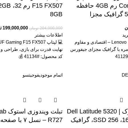
Core i3 3120m رم 4GB حافظه
زا
8GB
ن
199,000,000
ت
204,000,000
تومان
ید
اطلاعات بیشتر
💻 لپ تاپ Lenovo B590 – اقتصادی و مقاوم
مره با گرافیک مجزای جیفورس
نهایت قدرت برای بازی، طراحی و ب
کد محصول: #41134 💰
DE
اتمام موجودی
فوجیتسو
لپ‌تاپ استوک Dell Latitude 5320 |
تبلت وی
Core i5 رم 16، SSD 256، گرافیک
R727 – نسل ۷ با صفحه لمسی IPS