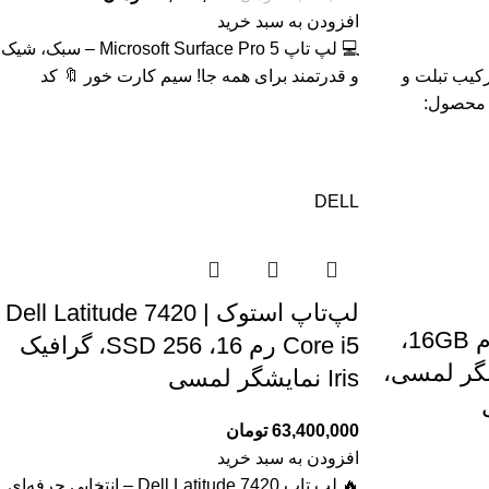
افزودن به سبد خرید
💻 لپ تاپ Microsoft Surface Pro 5 – سبک، شیک
Fujitsu Tab R727 – ترکیب تبلت و
و قدرتمند برای همه جا! سیم کارت خور 🔖 کد
لمسی IPS 🔖 کد محصول:
DELL
لپ‌تاپ استوک Dell Latitude 7420 |
لپ تاپ/تبلت HP X2 ، رم 16GB،
Core i5 رم 16، SSD 256، گرافیک
 ، نمایشگر لمسی،
Iris نمایشگر لمسی
63,400,000
تومان
افزودن به سبد خرید
🔥 لپ تاپ Dell Latitude 7420 – انتخابی حرفه‌ای