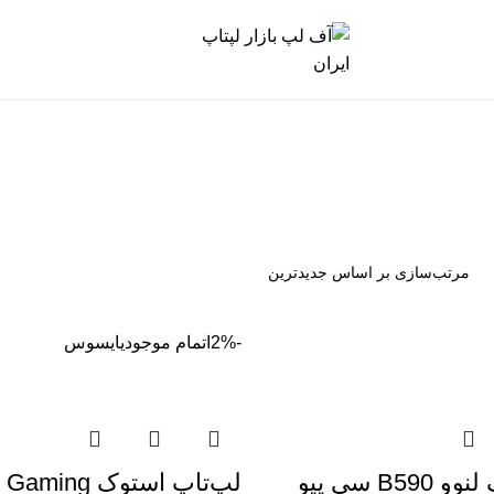
-2%
اتمام موجودی
ایسوس
لپتاپ استوک لنوو B590 سی پیو
لپ‌تاپ استوک 