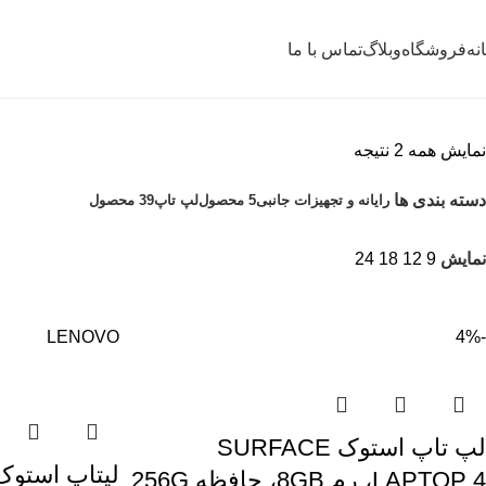
نه
فروشگاه
وبلاگ
تماس با ما
نمایش همه 2 نتیجه
دسته بندی ها
رایانه و تجهیزات جانبی
5 محصول
لپ تاپ
39 محصول
نمایش
9
12
18
24
LENOVO
-4%
لپ تاپ استوک SURFACE
LAPTOP 4، رم 8GB، حافظه 256G