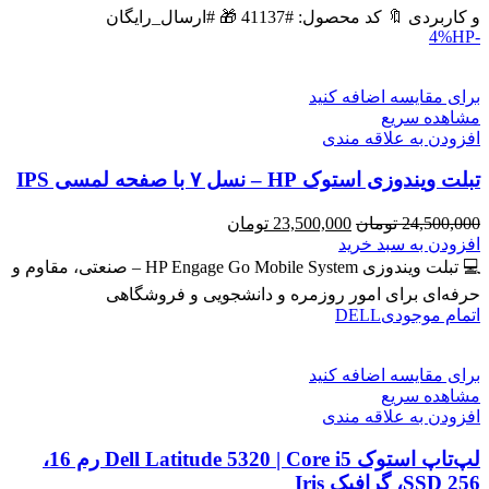
بود.
است.
و کاربردی 🔖 کد محصول: #41137 🎁 #ارسال_رایگان
HP
-4%
برای مقایسه اضافه کنید
مشاهده سریع
افزودن به علاقه مندی
تبلت ویندوزی استوک HP – نسل ۷ با صفحه لمسی IPS
قیمت
قیمت
24,500,000
تومان
23,500,000
تومان
اصلی
فعلی
افزودن به سبد خرید
24,500,000 تومان
23,500,000 تومان
💻 تبلت ویندوزی HP Engage Go Mobile System – صنعتی، مقاوم و
بود.
است.
حرفه‌ای برای امور روزمره و دانشجویی و فروشگاهی
اتمام موجودی
DELL
برای مقایسه اضافه کنید
مشاهده سریع
افزودن به علاقه مندی
لپ‌تاپ استوک Dell Latitude 5320 | Core i5 رم 16،
SSD 256، گرافیک Iris