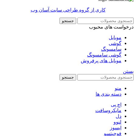
کاری از گروه طراحی سایت آسان وب
جستجو
درخواست های محبوب
موبایل
گوشی
سامسونگ
گوشی سامسونگ
موبایل های پرفروش
بستن
جستجو
منو
دسته بندی ها
اچ پی
مایکروسافت
دل
لنوو
ایسوز
فوجیتسو