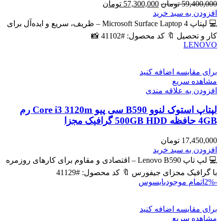
قیمت
قیمت
59,400,000
تومان
57,300,000
تومان
اصلی
فعلی
افزودن به سبد خرید
59,400,000 تومان
57,300,000 تومان
💻 لپتاپ Microsoft Surface Laptop 4 – ظریف، سریع و ایده‌آل برای
بود.
است.
کار و تحصیل 🔖 کد محصول: #41102 📸
LENOVO
برای مقایسه اضافه کنید
مشاهده سریع
افزودن به علاقه مندی
لپتاپ استوک لنوو B590 سی پیو Core i3 3120m رم
4GB حافظه 500GB HDD گرافیک مجزا
17,450,000
تومان
افزودن به سبد خرید
💻 لپ تاپ Lenovo B590 – اقتصادی و مقاوم برای کارهای روزمره
با گرافیک مجزای جیفورس 🔖 کد محصول: #41129
-2%
اتمام موجودی
ایسوس
برای مقایسه اضافه کنید
مشاهده سریع