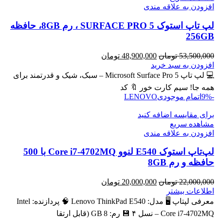
افزودن به علاقه مندی
لپ تاپ استوک SURFACE PRO 5 ، رم 8GB، حافظه
256GB
قیمت
قیمت
53,500,000
تومان
48,900,000
تومان
اصلی
فعلی
افزودن به سبد خرید
53,500,000 تومان
48,900,000 تومان
💻 لپ تاپ Microsoft Surface Pro 5 – سبک، شیک و قدرتمند برای
بود.
است.
همه جا! سیم کارت خور 🔖 کد
-9%
اتمام موجودی
LENOVO
برای مقایسه اضافه کنید
مشاهده سریع
افزودن به علاقه مندی
لپ‌تاپ استوک E540 لنوو Core i7-4702MQ با 500
حافظه و رم 8GB
قیمت
قیمت
22,000,000
تومان
20,000,000
تومان
اصلی
فعلی
اطلاعات بیشتر
22,000,000 تومان
20,000,000 تومان
معرفی لپتاپ 🖥️ مدل: Lenovo ThinkPad E540 🧠 پردازنده: Intel
بود.
است.
Core i7‑4702MQ – نسل ۴ 💾 رم: 8 GB (قابل ارتقا