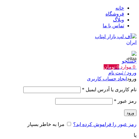
خانه
فروشگاه
وبلاگ
تماس با ما
جستجو
0
موارد
0
تومان
ورود / ثبت نام
ورود
ایجاد حساب کاربری
الزامی
نام کاربری یا آدرس ایمیل
*
الزامی
رمز عبور
*
ورود
رمز عبور را فراموش کرده اید؟
مرا به خاطر بسپار
یا