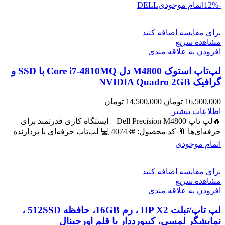
-12%
اتمام موجودی
DELL
برای مقایسه اضافه کنید
مشاهده سریع
افزودن به علاقه مندی
لپ‌تاپ استوک M4800 دل Core i7-4810MQ با SSD و
گرافیک NVIDIA Quadro 2GB
قیمت
قیمت
16,500,000
تومان
14,500,000
تومان
اصلی
فعلی
اطلاعات بیشتر
16,500,000 تومان
14,500,000 تومان
🔥لپ تاپ Dell Precision M4800 – ایستگاه کاری قدرتمند برای
بود.
است.
حرفه‌ای‌ها 🔖 کد محصول: #40743 💻 لپ‌تاپ حرفه‌ای با پردازنده
اتمام موجودی
برای مقایسه اضافه کنید
مشاهده سریع
افزودن به علاقه مندی
لپ تاپ/تبلت HP X2 ، رم 16GB، حافظه 512SSD ،
نمایشگر لمسی، کیبورددار با قلم اورجینال