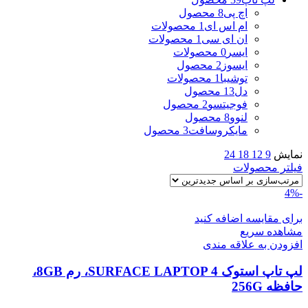
اچ پی
8 محصول
ام اس ای
1 محصولات
ان ای سی
1 محصولات
ایسر
0 محصولات
ایسوز
2 محصول
توشیبا
1 محصولات
دل
13 محصول
فوجیتسو
2 محصول
لنوو
8 محصول
مایکروسافت
3 محصول
نمایش
9
12
18
24
فیلتر محصولات
-4%
برای مقایسه اضافه کنید
مشاهده سریع
افزودن به علاقه مندی
لپ تاپ استوک SURFACE LAPTOP 4، رم 8GB،
حافظه 256G