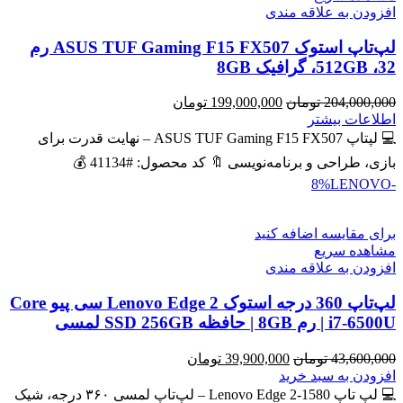
افزودن به علاقه مندی
لپ‌تاپ استوک ASUS TUF Gaming F15 FX507 رم
32، 512GB، گرافیک 8GB
قیمت
قیمت
204,000,000
تومان
199,000,000
تومان
اصلی
فعلی
اطلاعات بیشتر
204,000,000 تومان
199,000,000 تومان
💻 لپتاپ ASUS TUF Gaming F15 FX507 – نهایت قدرت برای
بود.
است.
بازی، طراحی و برنامه‌نویسی 🔖 کد محصول: #41134 💰
LENOVO
-8%
برای مقایسه اضافه کنید
مشاهده سریع
افزودن به علاقه مندی
لپ‌تاپ 360 درجه استوک Lenovo Edge 2 سی پیو Core
i7-6500U | رم 8GB | حافظه SSD 256GB لمسی
قیمت
قیمت
43,600,000
تومان
39,900,000
تومان
اصلی
فعلی
افزودن به سبد خرید
43,600,000 تومان
39,900,000 تومان
💻 لپ تاپ Lenovo Edge 2-1580 – لپ‌تاپ لمسی ۳۶۰ درجه، شیک