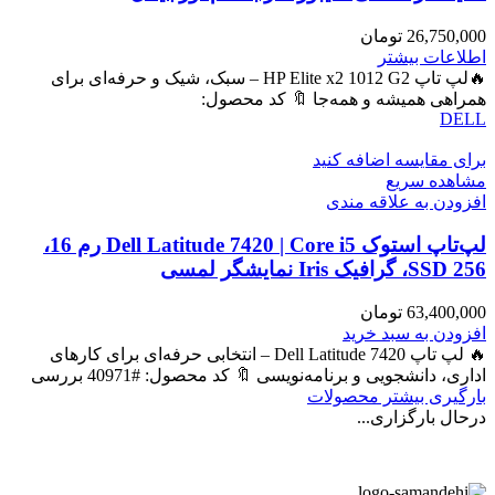
26,750,000
تومان
اطلاعات بیشتر
🔥لپ تاپ HP Elite x2 1012 G2 – سبک، شیک و حرفه‌ای برای
همراهی همیشه و همه‌جا 🔖 کد محصول:
DELL
برای مقایسه اضافه کنید
مشاهده سریع
افزودن به علاقه مندی
لپ‌تاپ استوک Dell Latitude 7420 | Core i5 رم 16،
SSD 256، گرافیک Iris نمایشگر لمسی
63,400,000
تومان
افزودن به سبد خرید
🔥 لپ تاپ Dell Latitude 7420 – انتخابی حرفه‌ای برای کارهای
اداری، دانشجویی و برنامه‌نویسی 🔖 کد محصول: #40971 بررسی
بارگیری بیشتر محصولات
درحال بارگزاری...