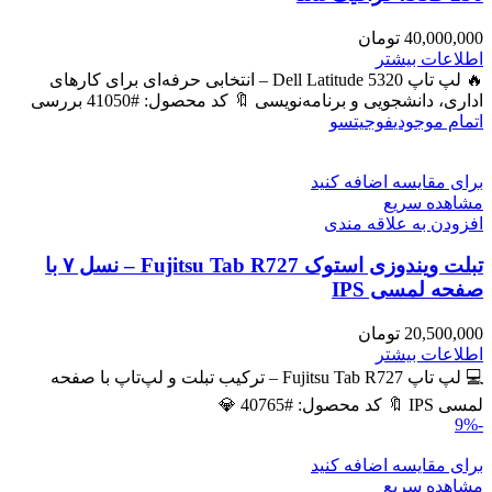
40,000,000
تومان
اطلاعات بیشتر
🔥 لپ تاپ Dell Latitude 5320 – انتخابی حرفه‌ای برای کارهای
اداری، دانشجویی و برنامه‌نویسی 🔖 کد محصول: #41050 بررسی
اتمام موجودی
فوجیتسو
برای مقایسه اضافه کنید
مشاهده سریع
افزودن به علاقه مندی
تبلت ویندوزی استوک Fujitsu Tab R727 – نسل ۷ با
صفحه لمسی IPS
20,500,000
تومان
اطلاعات بیشتر
💻 لپ تاپ Fujitsu Tab R727 – ترکیب تبلت و لپ‌تاپ با صفحه
لمسی IPS 🔖 کد محصول: #40765 💎
-9%
برای مقایسه اضافه کنید
مشاهده سریع