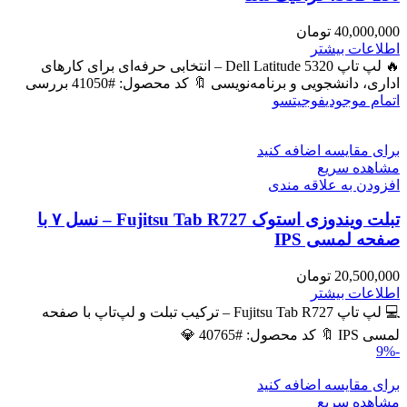
40,000,000
تومان
اطلاعات بیشتر
🔥 لپ تاپ Dell Latitude 5320 – انتخابی حرفه‌ای برای کارهای
اداری، دانشجویی و برنامه‌نویسی 🔖 کد محصول: #41050 بررسی
اتمام موجودی
فوجیتسو
برای مقایسه اضافه کنید
مشاهده سریع
افزودن به علاقه مندی
تبلت ویندوزی استوک Fujitsu Tab R727 – نسل ۷ با
صفحه لمسی IPS
20,500,000
تومان
اطلاعات بیشتر
💻 لپ تاپ Fujitsu Tab R727 – ترکیب تبلت و لپ‌تاپ با صفحه
لمسی IPS 🔖 کد محصول: #40765 💎
-9%
برای مقایسه اضافه کنید
مشاهده سریع