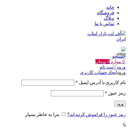
خانه
فروشگاه
وبلاگ
تماس با ما
جستجو
0
موارد
0
تومان
ورود / ثبت نام
ورود
ایجاد حساب کاربری
الزامی
نام کاربری یا آدرس ایمیل
*
الزامی
رمز عبور
*
ورود
رمز عبور را فراموش کرده اید؟
مرا به خاطر بسپار
یا