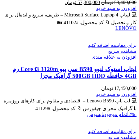
قیمت
قیمت
59,400,000
تومان
57,300,000
تومان
اصلی
فعلی
افزودن به سبد خرید
59,400,000 تومان
57,300,000 تومان
💻 لپتاپ Microsoft Surface Laptop 4 – ظریف، سریع و ایده‌آل برای
بود.
است.
کار و تحصیل 🔖 کد محصول: #41102 📸
LENOVO
برای مقایسه اضافه کنید
مشاهده سریع
افزودن به علاقه مندی
لپتاپ استوک لنوو B590 سی پیو Core i3 3120m رم
4GB حافظه 500GB HDD گرافیک مجزا
17,450,000
تومان
افزودن به سبد خرید
💻 لپ تاپ Lenovo B590 – اقتصادی و مقاوم برای کارهای روزمره
با گرافیک مجزای جیفورس 🔖 کد محصول: #41129
-2%
اتمام موجودی
ایسوس
برای مقایسه اضافه کنید
مشاهده سریع