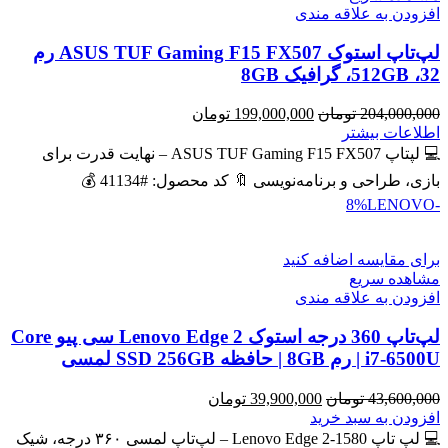
افزودن به علاقه مندی
لپ‌تاپ استوک ASUS TUF Gaming F15 FX507 رم
32، 512GB، گرافیک 8GB
قیمت
قیمت
204,000,000
تومان
199,000,000
تومان
اصلی
فعلی
اطلاعات بیشتر
204,000,000 تومان
199,000,000 تومان
💻 لپتاپ ASUS TUF Gaming F15 FX507 – نهایت قدرت برای
بود.
است.
بازی، طراحی و برنامه‌نویسی 🔖 کد محصول: #41134 💰
LENOVO
-8%
برای مقایسه اضافه کنید
مشاهده سریع
افزودن به علاقه مندی
لپ‌تاپ 360 درجه استوک Lenovo Edge 2 سی پیو Core
i7-6500U | رم 8GB | حافظه SSD 256GB لمسی
قیمت
قیمت
43,600,000
تومان
39,900,000
تومان
اصلی
فعلی
افزودن به سبد خرید
43,600,000 تومان
39,900,000 تومان
💻 لپ تاپ Lenovo Edge 2-1580 – لپ‌تاپ لمسی ۳۶۰ درجه، شیک