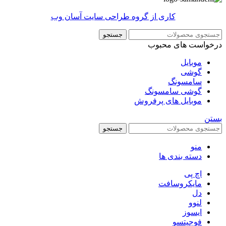
کاری از گروه طراحی سایت آسان وب
جستجو
درخواست های محبوب
موبایل
گوشی
سامسونگ
گوشی سامسونگ
موبایل های پرفروش
بستن
جستجو
منو
دسته بندی ها
اچ پی
مایکروسافت
دل
لنوو
ایسوز
فوجیتسو