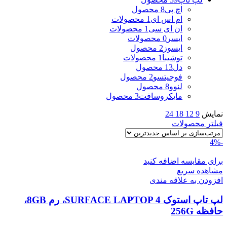
اچ پی
8 محصول
ام اس ای
1 محصولات
ان ای سی
1 محصولات
ایسر
0 محصولات
ایسوز
2 محصول
توشیبا
1 محصولات
دل
13 محصول
فوجیتسو
2 محصول
لنوو
8 محصول
مایکروسافت
3 محصول
نمایش
9
12
18
24
فیلتر محصولات
-4%
برای مقایسه اضافه کنید
مشاهده سریع
افزودن به علاقه مندی
لپ تاپ استوک SURFACE LAPTOP 4، رم 8GB،
حافظه 256G