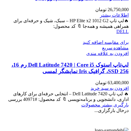
26,750,000
تومان
اطلاعات بیشتر
🔥لپ تاپ HP Elite x2 1012 G2 – سبک، شیک و حرفه‌ای برای
همراهی همیشه و همه‌جا 🔖 کد محصول:
DELL
برای مقایسه اضافه کنید
مشاهده سریع
افزودن به علاقه مندی
لپ‌تاپ استوک Dell Latitude 7420 | Core i5 رم 16،
SSD 256، گرافیک Iris نمایشگر لمسی
63,400,000
تومان
افزودن به سبد خرید
🔥 لپ تاپ Dell Latitude 7420 – انتخابی حرفه‌ای برای کارهای
اداری، دانشجویی و برنامه‌نویسی 🔖 کد محصول: #40971 بررسی
بارگیری بیشتر محصولات
درحال بارگزاری...