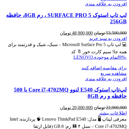
افزودن به علاقه مندی
لپ تاپ استوک SURFACE PRO 5 ، رم 8GB، حافظه
256GB
قیمت
قیمت
53,500,000
تومان
48,900,000
تومان
اصلی
فعلی
افزودن به سبد خرید
53,500,000 تومان
48,900,000 تومان
💻 لپ تاپ Microsoft Surface Pro 5 – سبک، شیک و قدرتمند برای
بود.
است.
همه جا! سیم کارت خور 🔖 کد
-9%
اتمام موجودی
LENOVO
برای مقایسه اضافه کنید
مشاهده سریع
افزودن به علاقه مندی
لپ‌تاپ استوک E540 لنوو Core i7-4702MQ با 500
حافظه و رم 8GB
قیمت
قیمت
22,000,000
تومان
20,000,000
تومان
اصلی
فعلی
اطلاعات بیشتر
22,000,000 تومان
20,000,000 تومان
معرفی لپتاپ 🖥️ مدل: Lenovo ThinkPad E540 🧠 پردازنده: Intel
بود.
است.
Core i7‑4702MQ – نسل ۴ 💾 رم: 8 GB (قابل ارتقا