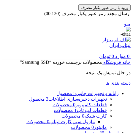
ورود با رمز عبور یکبار مصرف
ارسال مجدد رمز عبور یکبار مصرف
(00:
120
)
منو
0
موارد
0
تومان
خانه
فروشگاه
محصولات برچسب خورده “Samsung SSD”
در حال نمایش یک نتیجه
دسته بندی ها
رایانه و تجهیزات جانبی
5 محصول
تجهیزات ذخیره‌سازی اطلاعات
3 محصول
قطعات کامپیوتر
0 محصولات
قطعات لپ تاپ
1 محصولات
کارت شبکه
0 محصولات
ماژول سیم کارت لپتاپ
0 محصولات
مانیتور
0 محصولات
لپ تاپ
39 محصول