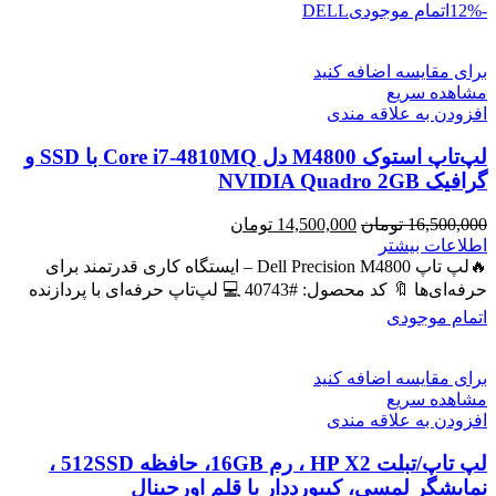
-12%
اتمام موجودی
DELL
برای مقایسه اضافه کنید
مشاهده سریع
افزودن به علاقه مندی
لپ‌تاپ استوک M4800 دل Core i7-4810MQ با SSD و
گرافیک NVIDIA Quadro 2GB
قیمت
قیمت
16,500,000
تومان
14,500,000
تومان
اصلی
فعلی
اطلاعات بیشتر
16,500,000 تومان
14,500,000 تومان
🔥لپ تاپ Dell Precision M4800 – ایستگاه کاری قدرتمند برای
بود.
است.
حرفه‌ای‌ها 🔖 کد محصول: #40743 💻 لپ‌تاپ حرفه‌ای با پردازنده
اتمام موجودی
برای مقایسه اضافه کنید
مشاهده سریع
افزودن به علاقه مندی
لپ تاپ/تبلت HP X2 ، رم 16GB، حافظه 512SSD ،
نمایشگر لمسی، کیبورددار با قلم اورجینال