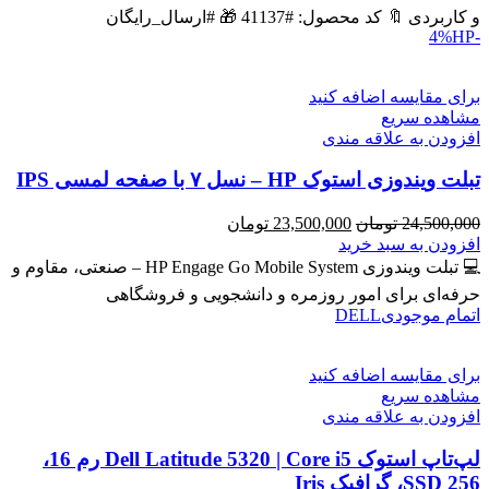
بود.
است.
و کاربردی 🔖 کد محصول: #41137 🎁 #ارسال_رایگان
HP
-4%
برای مقایسه اضافه کنید
مشاهده سریع
افزودن به علاقه مندی
تبلت ویندوزی استوک HP – نسل ۷ با صفحه لمسی IPS
قیمت
قیمت
24,500,000
تومان
23,500,000
تومان
اصلی
فعلی
افزودن به سبد خرید
24,500,000 تومان
23,500,000 تومان
💻 تبلت ویندوزی HP Engage Go Mobile System – صنعتی، مقاوم و
بود.
است.
حرفه‌ای برای امور روزمره و دانشجویی و فروشگاهی
اتمام موجودی
DELL
برای مقایسه اضافه کنید
مشاهده سریع
افزودن به علاقه مندی
لپ‌تاپ استوک Dell Latitude 5320 | Core i5 رم 16،
SSD 256، گرافیک Iris