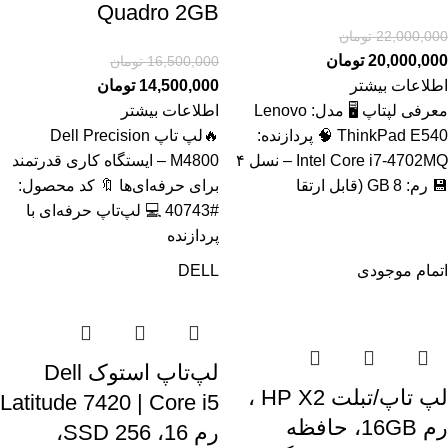
Quadro 2GB
22,000,000
تومان
20,000,000
تومان
16,500,000
تومان
اطلاعات بیشتر
14,500,000
تومان
معرفی لپتاپ 🖥️ مدل: Lenovo
اطلاعات بیشتر
ThinkPad E540 🧠 پردازنده:
🔥لپ تاپ Dell Precision
Intel Core i7‑4702MQ – نسل ۴
M4800 – ایستگاه کاری قدرتمند
💾 رم: 8 GB (قابل ارتقا
برای حرفه‌ای‌ها 🔖 کد محصول:
#40743 💻 لپ‌تاپ حرفه‌ای با
پردازنده
اتمام موجودی
DELL
لپ‌تاپ استوک Dell
لپ تاپ/تبلت HP X2 ،
Latitude 7420 | Core i5
رم 16GB، حافظه
رم 16، SSD 256،