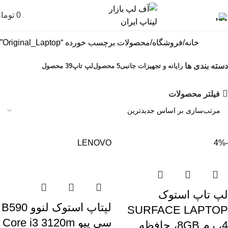
0
توما
خانه
فروشگاه
محصولات برچسب خورده “Original_Laptop”
دسته بندی ها
رایانه و تجهیزات جانبی
5 محصول
لپ تاپ
39 محصول
فیلتر محصولات
LENOVO
-4%
لپ تاپ استوک
لپتاپ استوک لنوو B590
SURFACE LAPTOP
سی پیو Core i3 3120m
4، رم 8GB، حافظه