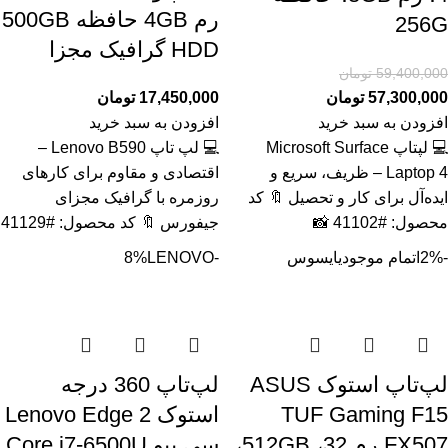
رم 4GB حافظه 500GB
256G
HDD گرافیک مجزا
59,400,000
تومان
57,300,000
تومان
17,450,000
تومان
افزودن به سبد خرید
افزودن به سبد خرید
💻 لپتاپ Microsoft Surface
💻 لپ تاپ Lenovo B590 –
Laptop 4 – ظریف، سریع و
اقتصادی و مقاوم برای کارهای
ایده‌آل برای کار و تحصیل 🔖 کد
روزمره با گرافیک مجزای
محصول: #41102 📸
جیفورس 🔖 کد محصول: #41129
-2%
اتمام موجودی
ایسوس
-8%
LENOVO
لپ‌تاپ استوک ASUS
لپ‌تاپ 360 درجه
TUF Gaming F15
استوک Lenovo Edge 2
FX507 رم 32، 512GB،
سی پیو Core i7-6500U