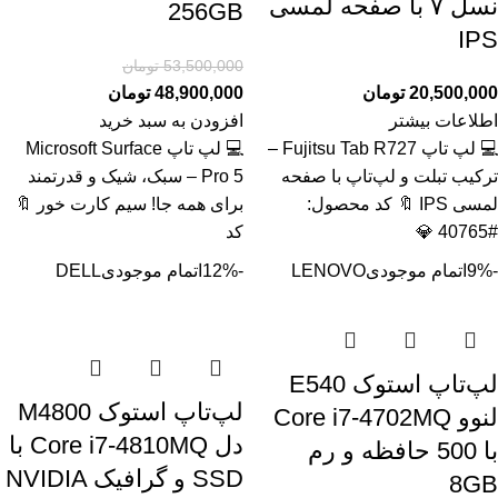
نسل ۷ با صفحه لمسی
256GB
IPS
53,500,000
تومان
20,500,000
تومان
48,900,000
تومان
اطلاعات بیشتر
افزودن به سبد خرید
💻 لپ تاپ Fujitsu Tab R727 –
💻 لپ تاپ Microsoft Surface
ترکیب تبلت و لپ‌تاپ با صفحه
Pro 5 – سبک، شیک و قدرتمند
لمسی IPS 🔖 کد محصول:
برای همه جا! سیم کارت خور 🔖
#40765 💎
کد
-9%
اتمام موجودی
LENOVO
-12%
اتمام موجودی
DELL
لپ‌تاپ استوک E540
لپ‌تاپ استوک M4800
لنوو Core i7-4702MQ
دل Core i7-4810MQ با
با 500 حافظه و رم
SSD و گرافیک NVIDIA
8GB