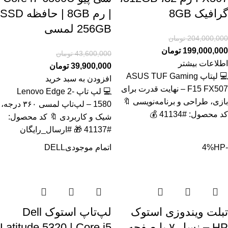
گرافیک 8GB
| رم 8GB | حافظه SSD
256GB لمسی
204,000,000
تومان
199,000,000
تومان
43,600,000
تومان
اطلاعات بیشتر
39,900,000
تومان
💻 لپتاپ ASUS TUF Gaming
افزودن به سبد خرید
F15 FX507 – نهایت قدرت برای
💻 لپ تاپ Lenovo Edge 2-
بازی، طراحی و برنامه‌نویسی 🔖
1580 – لپ‌تاپ لمسی ۳۶۰ درجه،
کد محصول: #41134 💰
شیک و کاربردی 🔖 کد محصول:
#41137 🎁 #ارسال_رایگان
-4%
HP
اتمام موجودی
DELL
تبلت ویندوزی استوک
لپ‌تاپ استوک Dell
HP – نسل ۷ با صفحه
Latitude 5320 | Core i5