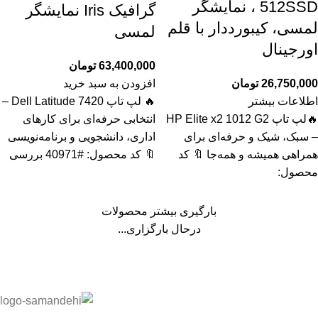
512SSD ، نمایشگر
گرافیک Iris نمایشگر
لمسی، کیبورددار با قلم
لمسی
اورجینال
63,400,000
تومان
26,750,000
تومان
افزودن به سبد خرید
اطلاعات بیشتر
🔥 لپ تاپ Dell Latitude 7420 –
🔥لپ تاپ HP Elite x2 1012 G2
انتخابی حرفه‌ای برای کارهای
– سبک، شیک و حرفه‌ای برای
اداری، دانشجویی و برنامه‌نویسی
همراهی همیشه و همه‌جا 🔖 کد
🔖 کد محصول: #40971 بررسی
محصول:
بارگیری بیشتر محصولات
درحال بارگزاری...