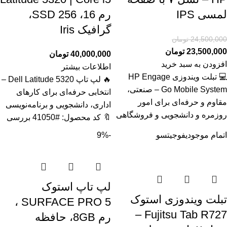
لمسی IPS
رم 16، SSD 256،
گرافیک Iris
24,500,000
تومان
23,500,000
تومان
40,000,000
تومان
افزودن به سبد خرید
اطلاعات بیشتر
💻 تبلت ویندوزی HP Engage
🔥 لپ تاپ Dell Latitude 5320 –
Go Mobile System – صنعتی،
انتخابی حرفه‌ای برای کارهای
مقاوم و حرفه‌ای برای امور
اداری، دانشجویی و برنامه‌نویسی
روزمره و دانشجویی و فروشگاهی
🔖 کد محصول: #41050 بررسی
اتمام موجودی
فوجیتسو
-9%
لپ تاپ استوک
تبلت ویندوزی استوک
SURFACE PRO 5 ،
Fujitsu Tab R727 –
رم 8GB، حافظه