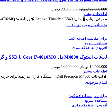
قیمت
قیمت
22,000,000
تومان
20,000,000
تومان
اصلی
فعلی
اطلاعات بیشتر
22,000,000 تومان
20,000,000 تومان
معرفی لپتاپ 🖥️ مدل: Lenovo ThinkPad E540 🧠 پردازنده: Intel Core i7‑4702MQ – نسل ۴ 💾 رم: 8 GB (قابل ارتقا
بود.
است.
-12%
اتمام موجودی
DELL
برای مقایسه اضافه کنید
مشاهده سریع
افزودن به علاقه مندی
لپ‌تاپ استوک M4800 دل Core i7-4810MQ با SSD و گرافیک NVIDIA Quadro 2GB
قیمت
قیمت
16,500,000
تومان
14,500,000
تومان
اصلی
فعلی
اطلاعات بیشتر
16,500,000 تومان
14,500,000 تومان
🔥لپ تاپ Dell Precision M4800 – ایستگاه کاری قدرتمند برای حرفه‌ای‌ها 🔖 کد محصول: #40743 💻 لپ‌تاپ حرفه‌ای با پردازنده
بود.
است.
اتمام موجودی
برای مقایسه اضافه کنید
مشاهده سریع
افزودن به علاقه مندی