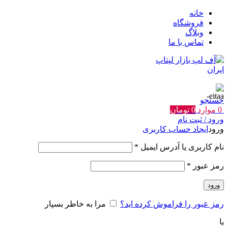
خانه
فروشگاه
وبلاگ
تماس با ما
جستجو
0
موارد
0
تومان
ورود / ثبت نام
ورود
ایجاد حساب کاربری
الزامی
نام کاربری یا آدرس ایمیل
*
الزامی
رمز عبور
*
ورود
رمز عبور را فراموش کرده اید؟
مرا به خاطر بسپار
یا