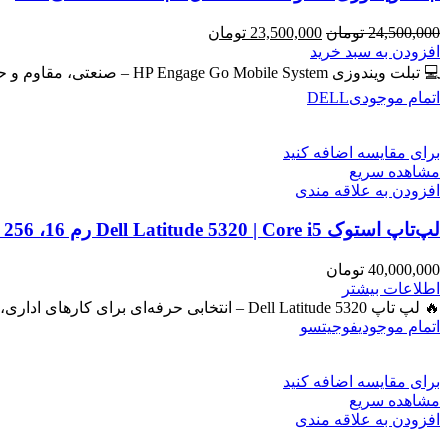
قیمت
قیمت
24,500,000
تومان
23,500,000
تومان
اصلی
فعلی
افزودن به سبد خرید
24,500,000 تومان
23,500,000 تومان
💻 تبلت ویندوزی HP Engage Go Mobile System – صنعتی، مقاوم و حرفه‌ای برای امور روزمره و دانشجویی و فروشگاهی
بود.
است.
اتمام موجودی
DELL
برای مقایسه اضافه کنید
مشاهده سریع
افزودن به علاقه مندی
لپ‌تاپ استوک Dell Latitude 5320 | Core i5 رم 16، SSD 256، گرافیک Iris
40,000,000
تومان
اطلاعات بیشتر
🔥 لپ تاپ Dell Latitude 5320 – انتخابی حرفه‌ای برای کارهای اداری، دانشجویی و برنامه‌نویسی 🔖 کد محصول: #41050 بررسی
اتمام موجودی
فوجیتسو
برای مقایسه اضافه کنید
مشاهده سریع
افزودن به علاقه مندی