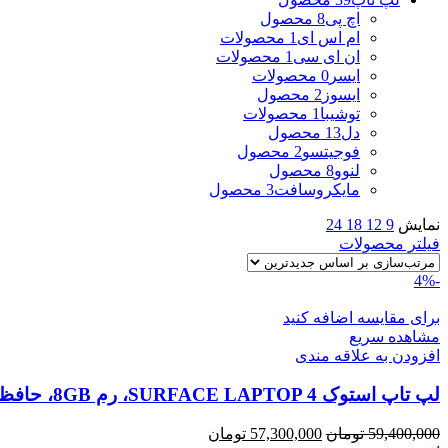
اچ پی
8 محصول
ام اس ای
1 محصولات
ان ای سی
1 محصولات
ایسر
0 محصولات
ایسوز
2 محصول
توشیبا
1 محصولات
دل
13 محصول
فوجیتسو
2 محصول
لنوو
8 محصول
مایکروسافت
3 محصول
نمایش
9
12
18
24
فیلتر محصولات
-4%
برای مقایسه اضافه کنید
مشاهده سریع
افزودن به علاقه مندی
لپ تاپ استوک SURFACE LAPTOP 4، رم 8GB، حافظه 256G
قیمت
قیمت
59,400,000
تومان
57,300,000
تومان