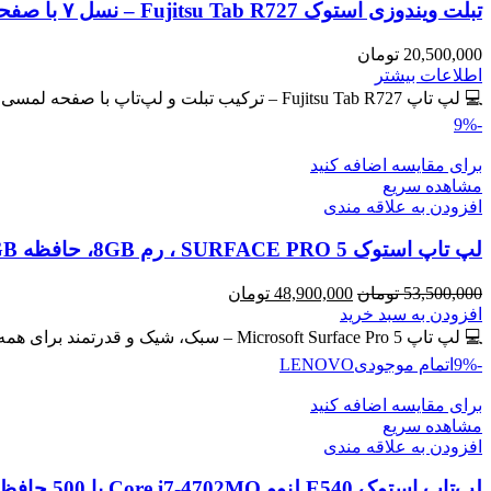
تبلت ویندوزی استوک Fujitsu Tab R727 – نسل ۷ با صفحه لمسی IPS
20,500,000
تومان
اطلاعات بیشتر
💻 لپ تاپ Fujitsu Tab R727 – ترکیب تبلت و لپ‌تاپ با صفحه لمسی IPS 🔖 کد محصول: #40765 💎
-9%
برای مقایسه اضافه کنید
مشاهده سریع
افزودن به علاقه مندی
لپ تاپ استوک SURFACE PRO 5 ، رم 8GB، حافظه 256GB
قیمت
قیمت
53,500,000
تومان
48,900,000
تومان
اصلی
فعلی
افزودن به سبد خرید
53,500,000 تومان
48,900,000 تومان
💻 لپ تاپ Microsoft Surface Pro 5 – سبک، شیک و قدرتمند برای همه جا! سیم کارت خور 🔖 کد
بود.
است.
-9%
اتمام موجودی
LENOVO
برای مقایسه اضافه کنید
مشاهده سریع
افزودن به علاقه مندی
لپ‌تاپ استوک E540 لنوو Core i7-4702MQ با 500 حافظه و رم 8GB