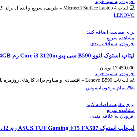
اصلی
فعلی
افزودن به سبد خرید
59,400,000 تومان
57,300,000 تومان
💻 لپتاپ Microsoft Surface Laptop 4 – ظریف، سریع و ایده‌آل برای کار و تحصیل 🔖 کد محصول: #41102 📸
بود.
است.
LENOVO
برای مقایسه اضافه کنید
مشاهده سریع
افزودن به علاقه مندی
لپتاپ استوک لنوو B590 سی پیو Core i3 3120m رم 4GB حافظه 500GB HDD گرافیک مجزا
17,450,000
تومان
افزودن به سبد خرید
💻 لپ تاپ Lenovo B590 – اقتصادی و مقاوم برای کارهای روزمره با گرافیک مجزای جیفورس 🔖 کد محصول: #41129
-2%
اتمام موجودی
ایسوس
برای مقایسه اضافه کنید
مشاهده سریع
افزودن به علاقه مندی
لپ‌تاپ استوک ASUS TUF Gaming F15 FX507 رم 32، 512GB، گرافیک 8GB