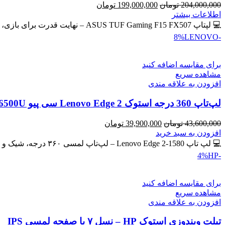
قیمت
قیمت
204,000,000
تومان
199,000,000
تومان
اصلی
فعلی
اطلاعات بیشتر
204,000,000 تومان
199,000,000 تومان
💻 لپتاپ ASUS TUF Gaming F15 FX507 – نهایت قدرت برای بازی، طراحی و برنامه‌نویسی 🔖 کد محصول: #41134 💰
بود.
است.
LENOVO
-8%
برای مقایسه اضافه کنید
مشاهده سریع
افزودن به علاقه مندی
لپ‌تاپ 360 درجه استوک Lenovo Edge 2 سی پیو Core i7-6500U | رم 8GB | حافظه SSD 256GB لمسی
قیمت
قیمت
43,600,000
تومان
39,900,000
تومان
اصلی
فعلی
افزودن به سبد خرید
43,600,000 تومان
39,900,000 تومان
💻 لپ تاپ Lenovo Edge 2-1580 – لپ‌تاپ لمسی ۳۶۰ درجه، شیک و کاربردی 🔖 کد محصول: #41137 🎁 #ارسال_رایگان
بود.
است.
HP
-4%
برای مقایسه اضافه کنید
مشاهده سریع
افزودن به علاقه مندی
تبلت ویندوزی استوک HP – نسل ۷ با صفحه لمسی IPS