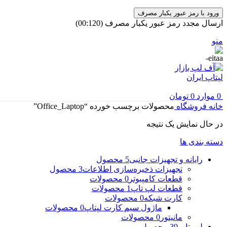
ورود با رمز عبور یکبار مصرف
ارسال مجدد رمز عبور یکبار مصرف
(00:
120
)
منو
0
موارد
0
تومان
خانه
فروشگاه
محصولات برچسب خورده “Office_Laptop”
در حال نمایش یک نتیجه
دسته بندی ها
رایانه و تجهیزات جانبی
5 محصول
تجهیزات ذخیره‌سازی اطلاعات
3 محصول
قطعات کامپیوتر
0 محصولات
قطعات لپ تاپ
1 محصولات
کارت شبکه
0 محصولات
ماژول سیم کارت لپتاپ
0 محصولات
مانیتور
0 محصولات
لپ تاپ
39 محصول