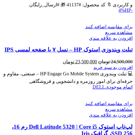
بود.
است.
و کاربردی 🔖 کد محصول: #41137 🎁 #ارسال_رایگان
HP
-4%
برای مقایسه اضافه کنید
مشاهده سریع
افزودن به علاقه مندی
تبلت ویندوزی استوک HP – نسل ۷ با صفحه لمسی IPS
قیمت
قیمت
24,500,000
تومان
23,500,000
تومان
اصلی
فعلی
افزودن به سبد خرید
24,500,000 تومان
23,500,000 تومان
💻 تبلت ویندوزی HP Engage Go Mobile System – صنعتی، مقاوم و
بود.
است.
حرفه‌ای برای امور روزمره و دانشجویی و فروشگاهی
اتمام موجودی
DELL
برای مقایسه اضافه کنید
مشاهده سریع
افزودن به علاقه مندی
لپ‌تاپ استوک Dell Latitude 5320 | Core i5 رم 16،
SSD 256، گرافیک Iris