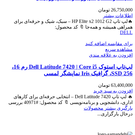
26,750,000
تومان
اطلاعات بیشتر
🔥لپ تاپ HP Elite x2 1012 G2 – سبک، شیک و حرفه‌ای برای
همراهی همیشه و همه‌جا 🔖 کد محصول:
DELL
برای مقایسه اضافه کنید
مشاهده سریع
افزودن به علاقه مندی
لپ‌تاپ استوک Dell Latitude 7420 | Core i5 رم 16،
SSD 256، گرافیک Iris نمایشگر لمسی
63,400,000
تومان
افزودن به سبد خرید
🔥 لپ تاپ Dell Latitude 7420 – انتخابی حرفه‌ای برای کارهای
اداری، دانشجویی و برنامه‌نویسی 🔖 کد محصول: #40971 بررسی
بارگیری بیشتر محصولات
درحال بارگزاری...