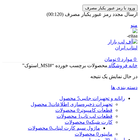
ورود با رمز عبور یکبار مصرف
ارسال مجدد رمز عبور یکبار مصرف
(00:
120
)
منو
0
موارد
0
تومان
خانه
فروشگاه
محصولات برچسب خورده “#MSI_استوک”
در حال نمایش یک نتیجه
دسته بندی ها
رایانه و تجهیزات جانبی
5 محصول
تجهیزات ذخیره‌سازی اطلاعات
3 محصول
قطعات کامپیوتر
0 محصولات
قطعات لپ تاپ
1 محصولات
کارت شبکه
0 محصولات
ماژول سیم کارت لپتاپ
0 محصولات
مانیتور
0 محصولات
لپ تاپ
39 محصول