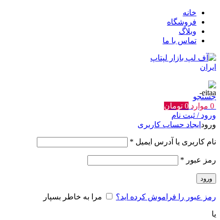
خانه
فروشگاه
وبلاگ
تماس با ما
جستجو
0
موارد
0
تومان
ورود / ثبت نام
ورود
ایجاد حساب کاربری
الزامی
نام کاربری یا آدرس ایمیل
*
الزامی
رمز عبور
*
ورود
رمز عبور را فراموش کرده اید؟
مرا به خاطر بسپار
یا