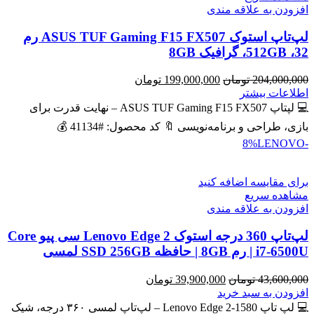
افزودن به علاقه مندی
لپ‌تاپ استوک ASUS TUF Gaming F15 FX507 رم
32، 512GB، گرافیک 8GB
قیمت
قیمت
204,000,000
تومان
199,000,000
تومان
اصلی
فعلی
اطلاعات بیشتر
204,000,000 تومان
199,000,000 تومان
💻 لپتاپ ASUS TUF Gaming F15 FX507 – نهایت قدرت برای
بود.
است.
بازی، طراحی و برنامه‌نویسی 🔖 کد محصول: #41134 💰
LENOVO
-8%
برای مقایسه اضافه کنید
مشاهده سریع
افزودن به علاقه مندی
لپ‌تاپ 360 درجه استوک Lenovo Edge 2 سی پیو Core
i7-6500U | رم 8GB | حافظه SSD 256GB لمسی
قیمت
قیمت
43,600,000
تومان
39,900,000
تومان
اصلی
فعلی
افزودن به سبد خرید
43,600,000 تومان
39,900,000 تومان
💻 لپ تاپ Lenovo Edge 2-1580 – لپ‌تاپ لمسی ۳۶۰ درجه، شیک