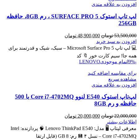
افزودن به علاقه مندی
لپ تاپ استوک SURFACE PRO 5 ، رم 8GB، حافظه
256GB
قیمت
قیمت
53,500,000
تومان
48,900,000
تومان
اصلی
فعلی
افزودن به سبد خرید
53,500,000 تومان
48,900,000 تومان
💻 لپ تاپ Microsoft Surface Pro 5 – سبک، شیک و قدرتمند برای
بود.
است.
همه جا! سیم کارت خور 🔖 کد
-9%
اتمام موجودی
LENOVO
برای مقایسه اضافه کنید
مشاهده سریع
افزودن به علاقه مندی
لپ‌تاپ استوک E540 لنوو Core i7-4702MQ با 500
حافظه و رم 8GB
قیمت
قیمت
22,000,000
تومان
20,000,000
تومان
اصلی
فعلی
اطلاعات بیشتر
22,000,000 تومان
20,000,000 تومان
معرفی لپتاپ 🖥️ مدل: Lenovo ThinkPad E540 🧠 پردازنده: Intel
بود.
است.
Core i7‑4702MQ – نسل ۴ 💾 رم: 8 GB (قابل ارتقا