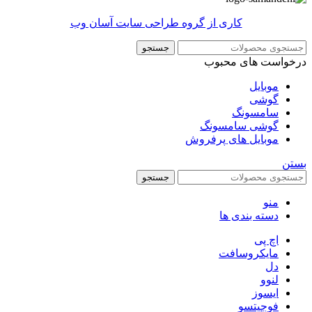
کاری از گروه طراحی سایت آسان وب
جستجو
درخواست های محبوب
موبایل
گوشی
سامسونگ
گوشی سامسونگ
موبایل های پرفروش
بستن
جستجو
منو
دسته بندی ها
اچ پی
مایکروسافت
دل
لنوو
ایسوز
فوجیتسو