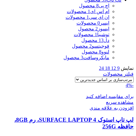
اچ پی
8 محصول
ام اس ای
1 محصولات
ان ای سی
1 محصولات
ایسر
0 محصولات
ایسوز
2 محصول
توشیبا
1 محصولات
دل
13 محصول
فوجیتسو
2 محصول
لنوو
8 محصول
مایکروسافت
3 محصول
نمایش
9
12
18
24
فیلتر محصولات
-4%
برای مقایسه اضافه کنید
مشاهده سریع
افزودن به علاقه مندی
لپ تاپ استوک SURFACE LAPTOP 4، رم 8GB،
حافظه 256G