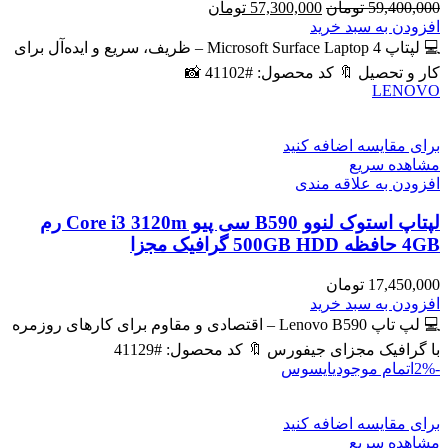
قیمت
قیمت
59,400,000
تومان
57,300,000
تومان
اصلی
فعلی
افزودن به سبد خرید
59,400,000 تومان
57,300,000 تومان
💻 لپتاپ Microsoft Surface Laptop 4 – ظریف، سریع و ایده‌آل برای
بود.
است.
کار و تحصیل 🔖 کد محصول: #41102 📸
LENOVO
برای مقایسه اضافه کنید
مشاهده سریع
افزودن به علاقه مندی
لپتاپ استوک لنوو B590 سی پیو Core i3 3120m رم
4GB حافظه 500GB HDD گرافیک مجزا
17,450,000
تومان
افزودن به سبد خرید
💻 لپ تاپ Lenovo B590 – اقتصادی و مقاوم برای کارهای روزمره
با گرافیک مجزای جیفورس 🔖 کد محصول: #41129
-2%
اتمام موجودی
ایسوس
برای مقایسه اضافه کنید
مشاهده سریع