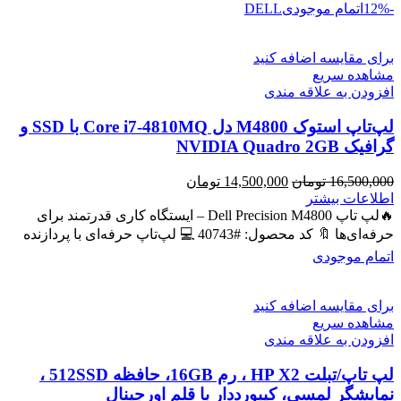
-12%
اتمام موجودی
DELL
برای مقایسه اضافه کنید
مشاهده سریع
افزودن به علاقه مندی
لپ‌تاپ استوک M4800 دل Core i7-4810MQ با SSD و
گرافیک NVIDIA Quadro 2GB
قیمت
قیمت
16,500,000
تومان
14,500,000
تومان
اصلی
فعلی
اطلاعات بیشتر
16,500,000 تومان
14,500,000 تومان
🔥لپ تاپ Dell Precision M4800 – ایستگاه کاری قدرتمند برای
بود.
است.
حرفه‌ای‌ها 🔖 کد محصول: #40743 💻 لپ‌تاپ حرفه‌ای با پردازنده
اتمام موجودی
برای مقایسه اضافه کنید
مشاهده سریع
افزودن به علاقه مندی
لپ تاپ/تبلت HP X2 ، رم 16GB، حافظه 512SSD ،
نمایشگر لمسی، کیبورددار با قلم اورجینال