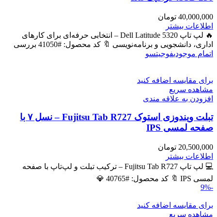
40,000,000
تومان
اطلاعات بیشتر
🔥 لپ تاپ Dell Latitude 5320 – انتخابی حرفه‌ای برای کارهای
اداری، دانشجویی و برنامه‌نویسی 🔖 کد محصول: #41050 بررسی
اتمام موجودی
فوجیتسو
برای مقایسه اضافه کنید
مشاهده سریع
افزودن به علاقه مندی
تبلت ویندوزی استوک Fujitsu Tab R727 – نسل ۷ با
صفحه لمسی IPS
20,500,000
تومان
اطلاعات بیشتر
💻 لپ تاپ Fujitsu Tab R727 – ترکیب تبلت و لپ‌تاپ با صفحه
لمسی IPS 🔖 کد محصول: #40765 💎
-9%
برای مقایسه اضافه کنید
مشاهده سریع