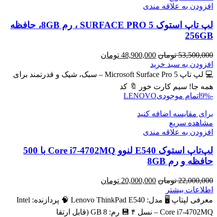
افزودن به علاقه مندی
لپ تاپ استوک SURFACE PRO 5 ، رم 8GB، حافظه
256GB
قیمت
قیمت
53,500,000
تومان
48,900,000
تومان
اصلی
فعلی
افزودن به سبد خرید
53,500,000 تومان
48,900,000 تومان
💻 لپ تاپ Microsoft Surface Pro 5 – سبک، شیک و قدرتمند برای
بود.
است.
همه جا! سیم کارت خور 🔖 کد
-9%
اتمام موجودی
LENOVO
برای مقایسه اضافه کنید
مشاهده سریع
افزودن به علاقه مندی
لپ‌تاپ استوک E540 لنوو Core i7-4702MQ با 500
حافظه و رم 8GB
قیمت
قیمت
22,000,000
تومان
20,000,000
تومان
اصلی
فعلی
اطلاعات بیشتر
22,000,000 تومان
20,000,000 تومان
معرفی لپتاپ 🖥️ مدل: Lenovo ThinkPad E540 🧠 پردازنده: Intel
بود.
است.
Core i7‑4702MQ – نسل ۴ 💾 رم: 8 GB (قابل ارتقا