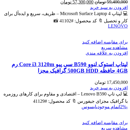
قیمت
قیمت
59,400,000
تومان
57,300,000
تومان
اصلی
فعلی
افزودن به سبد خرید
59,400,000 تومان
57,300,000 تومان
💻 لپتاپ Microsoft Surface Laptop 4 – ظریف، سریع و ایده‌آل برای
بود.
است.
کار و تحصیل 🔖 کد محصول: #41102 📸
LENOVO
برای مقایسه اضافه کنید
مشاهده سریع
افزودن به علاقه مندی
لپتاپ استوک لنوو B590 سی پیو Core i3 3120m رم
4GB حافظه 500GB HDD گرافیک مجزا
17,450,000
تومان
افزودن به سبد خرید
💻 لپ تاپ Lenovo B590 – اقتصادی و مقاوم برای کارهای روزمره
با گرافیک مجزای جیفورس 🔖 کد محصول: #41129
-2%
اتمام موجودی
ایسوس
برای مقایسه اضافه کنید
مشاهده سریع