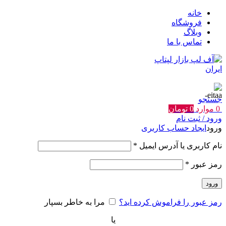
خانه
فروشگاه
وبلاگ
تماس با ما
جستجو
0
موارد
0
تومان
ورود / ثبت نام
ورود
ایجاد حساب کاربری
الزامی
نام کاربری یا آدرس ایمیل
*
الزامی
رمز عبور
*
ورود
رمز عبور را فراموش کرده اید؟
مرا به خاطر بسپار
یا