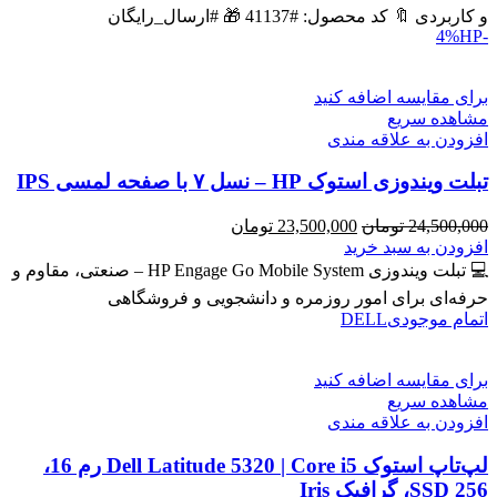
بود.
است.
و کاربردی 🔖 کد محصول: #41137 🎁 #ارسال_رایگان
HP
-4%
برای مقایسه اضافه کنید
مشاهده سریع
افزودن به علاقه مندی
تبلت ویندوزی استوک HP – نسل ۷ با صفحه لمسی IPS
قیمت
قیمت
24,500,000
تومان
23,500,000
تومان
اصلی
فعلی
افزودن به سبد خرید
24,500,000 تومان
23,500,000 تومان
💻 تبلت ویندوزی HP Engage Go Mobile System – صنعتی، مقاوم و
بود.
است.
حرفه‌ای برای امور روزمره و دانشجویی و فروشگاهی
اتمام موجودی
DELL
برای مقایسه اضافه کنید
مشاهده سریع
افزودن به علاقه مندی
لپ‌تاپ استوک Dell Latitude 5320 | Core i5 رم 16،
SSD 256، گرافیک Iris