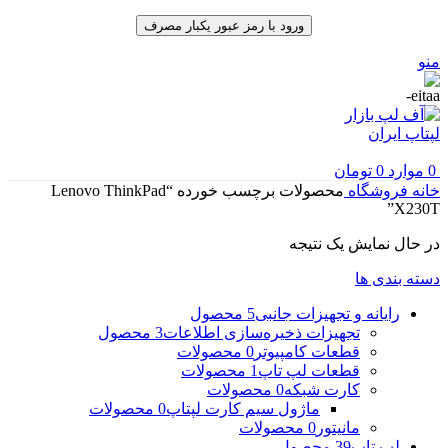
ورود با رمز عبور یکبار مصرف
منو
0
موارد
0
تومان
خانه
فروشگاه
محصولات برچسب خورده “Lenovo ThinkPad
X230T”
در حال نمایش یک نتیجه
دسته بندی ها
رایانه و تجهیزات جانبی
5 محصول
تجهیزات ذخیره‌سازی اطلاعات
3 محصول
قطعات کامپیوتر
0 محصولات
قطعات لپ تاپ
1 محصولات
کارت شبکه
0 محصولات
ماژول سیم کارت لپتاپ
0 محصولات
مانیتور
0 محصولات
لپ تاپ
39 محصول