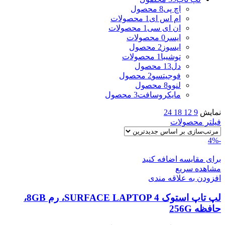
اچ پی
8 محصول
ام اس ای
1 محصولات
ان ای سی
1 محصولات
ایسر
0 محصولات
ایسوز
2 محصول
توشیبا
1 محصولات
دل
13 محصول
فوجیتسو
2 محصول
لنوو
8 محصول
مایکروسافت
3 محصول
نمایش
9
12
18
24
فیلتر محصولات
-4%
برای مقایسه اضافه کنید
مشاهده سریع
افزودن به علاقه مندی
لپ تاپ استوک SURFACE LAPTOP 4، رم 8GB،
حافظه 256G