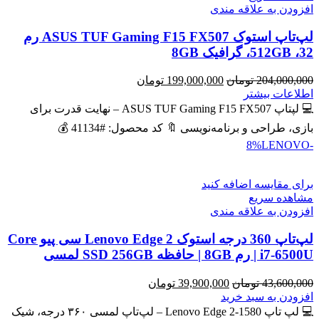
افزودن به علاقه مندی
لپ‌تاپ استوک ASUS TUF Gaming F15 FX507 رم
32، 512GB، گرافیک 8GB
قیمت
قیمت
204,000,000
تومان
199,000,000
تومان
اصلی
فعلی
اطلاعات بیشتر
204,000,000 تومان
199,000,000 تومان
💻 لپتاپ ASUS TUF Gaming F15 FX507 – نهایت قدرت برای
بود.
است.
بازی، طراحی و برنامه‌نویسی 🔖 کد محصول: #41134 💰
LENOVO
-8%
برای مقایسه اضافه کنید
مشاهده سریع
افزودن به علاقه مندی
لپ‌تاپ 360 درجه استوک Lenovo Edge 2 سی پیو Core
i7-6500U | رم 8GB | حافظه SSD 256GB لمسی
قیمت
قیمت
43,600,000
تومان
39,900,000
تومان
اصلی
فعلی
افزودن به سبد خرید
43,600,000 تومان
39,900,000 تومان
💻 لپ تاپ Lenovo Edge 2-1580 – لپ‌تاپ لمسی ۳۶۰ درجه، شیک