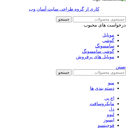
کاری از گروه طراحی سایت آسان وب
جستجو
درخواست های محبوب
موبایل
گوشی
سامسونگ
گوشی سامسونگ
موبایل های پرفروش
بستن
جستجو
منو
دسته بندی ها
اچ پی
مایکروسافت
دل
لنوو
ایسوز
فوجیتسو