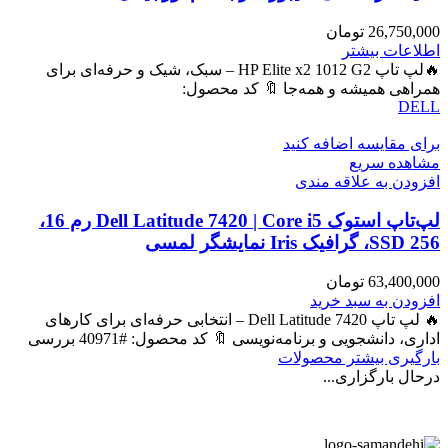
26,750,000
تومان
اطلاعات بیشتر
🔥لپ تاپ HP Elite x2 1012 G2 – سبک، شیک و حرفه‌ای برای
همراهی همیشه و همه‌جا 🔖 کد محصول:
DELL
برای مقایسه اضافه کنید
مشاهده سریع
افزودن به علاقه مندی
لپ‌تاپ استوک Dell Latitude 7420 | Core i5 رم 16،
SSD 256، گرافیک Iris نمایشگر لمسی
63,400,000
تومان
افزودن به سبد خرید
🔥 لپ تاپ Dell Latitude 7420 – انتخابی حرفه‌ای برای کارهای
اداری، دانشجویی و برنامه‌نویسی 🔖 کد محصول: #40971 بررسی
بارگیری بیشتر محصولات
درحال بارگزاری...