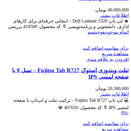
40,000,000
تومان
اطلاعات بیشتر
🔥 لپ تاپ Dell Latitude 5320 – انتخابی حرفه‌ای برای کارهای
اداری، دانشجویی و برنامه‌نویسی 🔖 کد محصول: #41050 بررسی
اتمام موجودی
فوجیتسو
برای مقایسه اضافه کنید
مشاهده سریع
افزودن به علاقه مندی
تبلت ویندوزی استوک Fujitsu Tab R727 – نسل ۷ با
صفحه لمسی IPS
20,500,000
تومان
اطلاعات بیشتر
💻 لپ تاپ Fujitsu Tab R727 – ترکیب تبلت و لپ‌تاپ با صفحه
لمسی IPS 🔖 کد محصول: #40765 💎
-9%
برای مقایسه اضافه کنید
مشاهده سریع