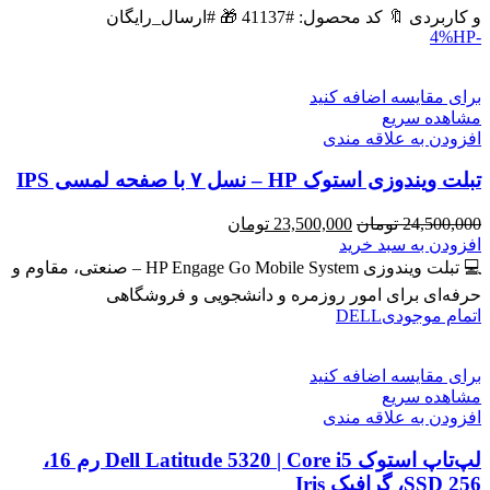
بود.
است.
و کاربردی 🔖 کد محصول: #41137 🎁 #ارسال_رایگان
HP
-4%
برای مقایسه اضافه کنید
مشاهده سریع
افزودن به علاقه مندی
تبلت ویندوزی استوک HP – نسل ۷ با صفحه لمسی IPS
قیمت
قیمت
24,500,000
تومان
23,500,000
تومان
اصلی
فعلی
افزودن به سبد خرید
24,500,000 تومان
23,500,000 تومان
💻 تبلت ویندوزی HP Engage Go Mobile System – صنعتی، مقاوم و
بود.
است.
حرفه‌ای برای امور روزمره و دانشجویی و فروشگاهی
اتمام موجودی
DELL
برای مقایسه اضافه کنید
مشاهده سریع
افزودن به علاقه مندی
لپ‌تاپ استوک Dell Latitude 5320 | Core i5 رم 16،
SSD 256، گرافیک Iris