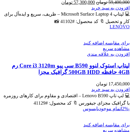
قیمت
قیمت
59,400,000
تومان
57,300,000
تومان
اصلی
فعلی
افزودن به سبد خرید
59,400,000 تومان
57,300,000 تومان
💻 لپتاپ Microsoft Surface Laptop 4 – ظریف، سریع و ایده‌آل برای
بود.
است.
کار و تحصیل 🔖 کد محصول: #41102 📸
LENOVO
برای مقایسه اضافه کنید
مشاهده سریع
افزودن به علاقه مندی
لپتاپ استوک لنوو B590 سی پیو Core i3 3120m رم
4GB حافظه 500GB HDD گرافیک مجزا
17,450,000
تومان
افزودن به سبد خرید
💻 لپ تاپ Lenovo B590 – اقتصادی و مقاوم برای کارهای روزمره
با گرافیک مجزای جیفورس 🔖 کد محصول: #41129
-2%
اتمام موجودی
ایسوس
برای مقایسه اضافه کنید
مشاهده سریع