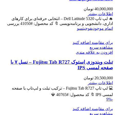
40,000,000
تومان
اطلاعات بیشتر
🔥 لپ تاپ Dell Latitude 5320 – انتخابی حرفه‌ای برای کارهای
اداری، دانشجویی و برنامه‌نویسی 🔖 کد محصول: #41050 بررسی
اتمام موجودی
فوجیتسو
برای مقایسه اضافه کنید
مشاهده سریع
افزودن به علاقه مندی
تبلت ویندوزی استوک Fujitsu Tab R727 – نسل ۷ با
صفحه لمسی IPS
20,500,000
تومان
اطلاعات بیشتر
💻 لپ تاپ Fujitsu Tab R727 – ترکیب تبلت و لپ‌تاپ با صفحه
لمسی IPS 🔖 کد محصول: #40765 💎
-9%
برای مقایسه اضافه کنید
مشاهده سریع