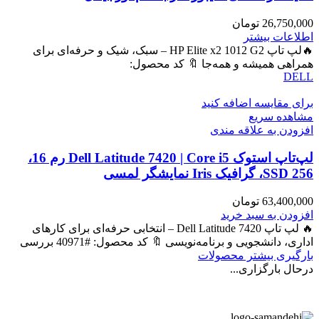
26,750,000
تومان
اطلاعات بیشتر
🔥لپ تاپ HP Elite x2 1012 G2 – سبک، شیک و حرفه‌ای برای
همراهی همیشه و همه‌جا 🔖 کد محصول:
DELL
برای مقایسه اضافه کنید
مشاهده سریع
افزودن به علاقه مندی
لپ‌تاپ استوک Dell Latitude 7420 | Core i5 رم 16،
SSD 256، گرافیک Iris نمایشگر لمسی
63,400,000
تومان
افزودن به سبد خرید
🔥 لپ تاپ Dell Latitude 7420 – انتخابی حرفه‌ای برای کارهای
اداری، دانشجویی و برنامه‌نویسی 🔖 کد محصول: #40971 بررسی
بارگیری بیشتر محصولات
درحال بارگزاری...