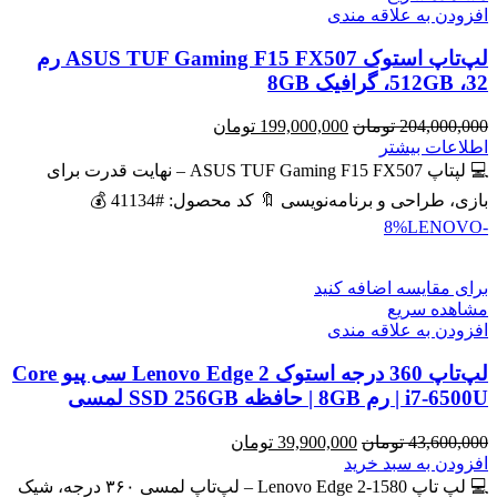
افزودن به علاقه مندی
لپ‌تاپ استوک ASUS TUF Gaming F15 FX507 رم
32، 512GB، گرافیک 8GB
قیمت
قیمت
204,000,000
تومان
199,000,000
تومان
اصلی
فعلی
اطلاعات بیشتر
204,000,000 تومان
199,000,000 تومان
💻 لپتاپ ASUS TUF Gaming F15 FX507 – نهایت قدرت برای
بود.
است.
بازی، طراحی و برنامه‌نویسی 🔖 کد محصول: #41134 💰
LENOVO
-8%
برای مقایسه اضافه کنید
مشاهده سریع
افزودن به علاقه مندی
لپ‌تاپ 360 درجه استوک Lenovo Edge 2 سی پیو Core
i7-6500U | رم 8GB | حافظه SSD 256GB لمسی
قیمت
قیمت
43,600,000
تومان
39,900,000
تومان
اصلی
فعلی
افزودن به سبد خرید
43,600,000 تومان
39,900,000 تومان
💻 لپ تاپ Lenovo Edge 2-1580 – لپ‌تاپ لمسی ۳۶۰ درجه، شیک