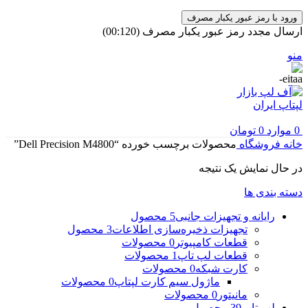
ورود با رمز عبور یکبار مصرف
ارسال مجدد رمز عبور یکبار مصرف
(00:
120
)
منو
0
موارد
0
تومان
خانه
فروشگاه
محصولات برچسب خورده “Dell Precision M4800”
در حال نمایش یک نتیجه
دسته بندی ها
رایانه و تجهیزات جانبی
5 محصول
تجهیزات ذخیره‌سازی اطلاعات
3 محصول
قطعات کامپیوتر
0 محصولات
قطعات لپ تاپ
1 محصولات
کارت شبکه
0 محصولات
ماژول سیم کارت لپتاپ
0 محصولات
مانیتور
0 محصولات
لپ تاپ
39 محصول