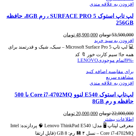
افزودن به علاقه مندی
لپ تاپ استوک SURFACE PRO 5 ، رم 8GB، حافظه
256GB
قیمت
قیمت
53,500,000
تومان
48,900,000
تومان
اصلی
فعلی
افزودن به سبد خرید
53,500,000 تومان
48,900,000 تومان
💻 لپ تاپ Microsoft Surface Pro 5 – سبک، شیک و قدرتمند برای
بود.
است.
همه جا! سیم کارت خور 🔖 کد
-9%
اتمام موجودی
LENOVO
برای مقایسه اضافه کنید
مشاهده سریع
افزودن به علاقه مندی
لپ‌تاپ استوک E540 لنوو Core i7-4702MQ با 500
حافظه و رم 8GB
قیمت
قیمت
22,000,000
تومان
20,000,000
تومان
اصلی
فعلی
اطلاعات بیشتر
22,000,000 تومان
20,000,000 تومان
معرفی لپتاپ 🖥️ مدل: Lenovo ThinkPad E540 🧠 پردازنده: Intel
بود.
است.
Core i7‑4702MQ – نسل ۴ 💾 رم: 8 GB (قابل ارتقا