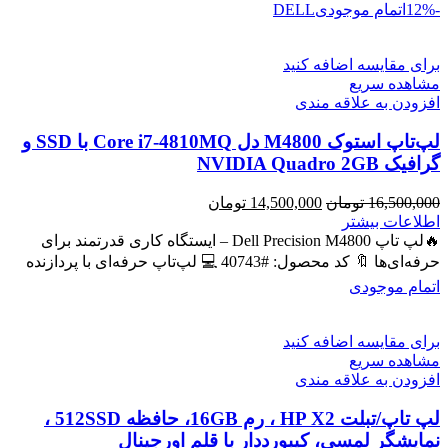
-12%
اتمام موجودی
DELL
برای مقایسه اضافه کنید
مشاهده سریع
افزودن به علاقه مندی
لپ‌تاپ استوک M4800 دل Core i7-4810MQ با SSD و
گرافیک NVIDIA Quadro 2GB
قیمت
قیمت
16,500,000
تومان
14,500,000
تومان
اصلی
فعلی
اطلاعات بیشتر
16,500,000 تومان
14,500,000 تومان
🔥لپ تاپ Dell Precision M4800 – ایستگاه کاری قدرتمند برای
بود.
است.
حرفه‌ای‌ها 🔖 کد محصول: #40743 💻 لپ‌تاپ حرفه‌ای با پردازنده
اتمام موجودی
برای مقایسه اضافه کنید
مشاهده سریع
افزودن به علاقه مندی
لپ تاپ/تبلت HP X2 ، رم 16GB، حافظه 512SSD ،
نمایشگر لمسی، کیبورددار با قلم اورجینال