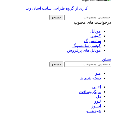
کاری از گروه طراحی سایت آسان وب
جستجو
درخواست های محبوب
موبایل
گوشی
سامسونگ
گوشی سامسونگ
موبایل های پرفروش
بستن
جستجو
منو
دسته بندی ها
اچ پی
مایکروسافت
دل
لنوو
ایسوز
فوجیتسو