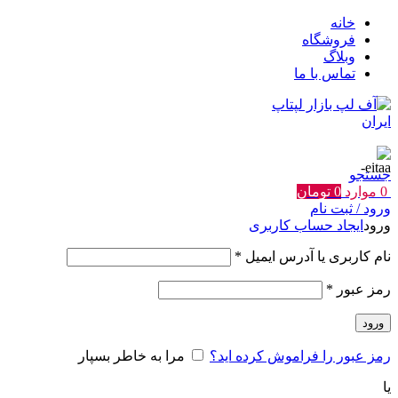
خانه
فروشگاه
وبلاگ
تماس با ما
جستجو
0
موارد
0
تومان
ورود / ثبت نام
ورود
ایجاد حساب کاربری
الزامی
نام کاربری یا آدرس ایمیل
*
الزامی
رمز عبور
*
ورود
رمز عبور را فراموش کرده اید؟
مرا به خاطر بسپار
یا