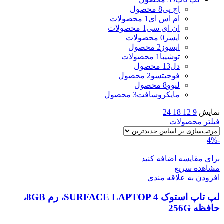
اچ پی
8 محصول
ام اس ای
1 محصولات
ان ای سی
1 محصولات
ایسر
0 محصولات
ایسوز
2 محصول
توشیبا
1 محصولات
دل
13 محصول
فوجیتسو
2 محصول
لنوو
8 محصول
مایکروسافت
3 محصول
نمایش
9
12
18
24
فیلتر محصولات
-4%
برای مقایسه اضافه کنید
مشاهده سریع
افزودن به علاقه مندی
لپ تاپ استوک SURFACE LAPTOP 4، رم 8GB،
حافظه 256G