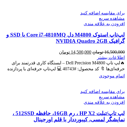
برای مقایسه اضافه کنید
مشاهده سریع
افزودن به علاقه مندی
لپ‌تاپ استوک M4800 دل Core i7-4810MQ با SSD و
گرافیک NVIDIA Quadro 2GB
قیمت
قیمت
16,500,000
تومان
14,500,000
تومان
اصلی
فعلی
اطلاعات بیشتر
16,500,000 تومان
14,500,000 تومان
🔥لپ تاپ Dell Precision M4800 – ایستگاه کاری قدرتمند برای
بود.
است.
حرفه‌ای‌ها 🔖 کد محصول: #40743 💻 لپ‌تاپ حرفه‌ای با پردازنده
اتمام موجودی
برای مقایسه اضافه کنید
مشاهده سریع
افزودن به علاقه مندی
لپ تاپ/تبلت HP X2 ، رم 16GB، حافظه 512SSD ،
نمایشگر لمسی، کیبورددار با قلم اورجینال