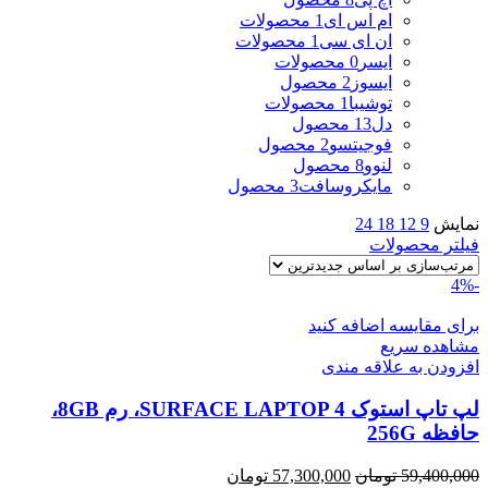
ام اس ای
1 محصولات
ان ای سی
1 محصولات
ایسر
0 محصولات
ایسوز
2 محصول
توشیبا
1 محصولات
دل
13 محصول
فوجیتسو
2 محصول
لنوو
8 محصول
مایکروسافت
3 محصول
نمایش
9
12
18
24
فیلتر محصولات
-4%
برای مقایسه اضافه کنید
مشاهده سریع
افزودن به علاقه مندی
لپ تاپ استوک SURFACE LAPTOP 4، رم 8GB،
حافظه 256G
قیمت
قیمت
59,400,000
تومان
57,300,000
تومان