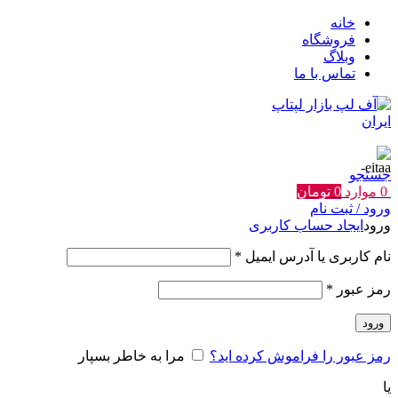
خانه
فروشگاه
وبلاگ
تماس با ما
جستجو
0
موارد
0
تومان
ورود / ثبت نام
ورود
ایجاد حساب کاربری
الزامی
نام کاربری یا آدرس ایمیل
*
الزامی
رمز عبور
*
ورود
رمز عبور را فراموش کرده اید؟
مرا به خاطر بسپار
یا