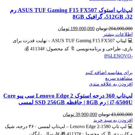
لپ‌تاپ استوک ASUS TUF Gaming F15 FX507 رم
32، 512GB، گرافیک 8GB
قیمت
قیمت
204,000,000
تومان
199,000,000
تومان
اصلی
فعلی
اطلاعات بیشتر
204,000,000 تومان
199,000,000 تومان
💻 لپتاپ ASUS TUF Gaming F15 FX507 – نهایت قدرت برای
بود.
است.
بازی، طراحی و برنامه‌نویسی 🔖 کد محصول: #41134 💰
LENOVO
-8%
برای مقایسه اضافه کنید
مشاهده سریع
افزودن به علاقه مندی
لپ‌تاپ 360 درجه استوک Lenovo Edge 2 سی پیو Core
i7-6500U | رم 8GB | حافظه SSD 256GB لمسی
قیمت
قیمت
43,600,000
تومان
39,900,000
تومان
اصلی
فعلی
افزودن به سبد خرید
43,600,000 تومان
39,900,000 تومان
💻 لپ تاپ Lenovo Edge 2-1580 – لپ‌تاپ لمسی ۳۶۰ درجه، شیک
بود.
است.
و کاربردی 🔖 کد محصول: #41137 🎁 #ارسال_رایگان