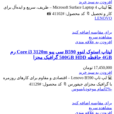
اصلی
فعلی
افزودن به سبد خرید
59,400,000 تومان
57,300,000 تومان
💻 لپتاپ Microsoft Surface Laptop 4 – ظریف، سریع و ایده‌آل برای
بود.
است.
کار و تحصیل 🔖 کد محصول: #41102 📸
LENOVO
برای مقایسه اضافه کنید
مشاهده سریع
افزودن به علاقه مندی
لپتاپ استوک لنوو B590 سی پیو Core i3 3120m رم
4GB حافظه 500GB HDD گرافیک مجزا
17,450,000
تومان
افزودن به سبد خرید
💻 لپ تاپ Lenovo B590 – اقتصادی و مقاوم برای کارهای روزمره
با گرافیک مجزای جیفورس 🔖 کد محصول: #41129
-2%
اتمام موجودی
ایسوس
برای مقایسه اضافه کنید
مشاهده سریع
افزودن به علاقه مندی