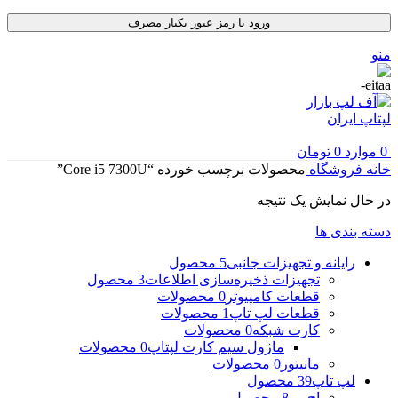
ورود با رمز عبور یکبار مصرف
منو
0
موارد
0
تومان
خانه
فروشگاه
محصولات برچسب خورده “Core i5 7300U”
در حال نمایش یک نتیجه
دسته بندی ها
رایانه و تجهیزات جانبی
5 محصول
تجهیزات ذخیره‌سازی اطلاعات
3 محصول
قطعات کامپیوتر
0 محصولات
قطعات لپ تاپ
1 محصولات
کارت شبکه
0 محصولات
ماژول سیم کارت لپتاپ
0 محصولات
مانیتور
0 محصولات
لپ تاپ
39 محصول
اچ پی
8 محصول