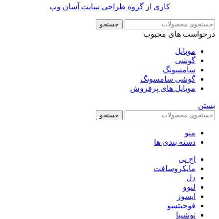
کاری از گروه طراحی سایت آسان وب
جستجو
درخواست های محبوب
موبایل
گوشی
سامسونگ
گوشی سامسونگ
موبایل های پرفروش
بستن
جستجو
منو
دسته بندی ها
اچ پی
مایکروسافت
دل
لنوو
ایسوز
فوجیتسو
توشیبا