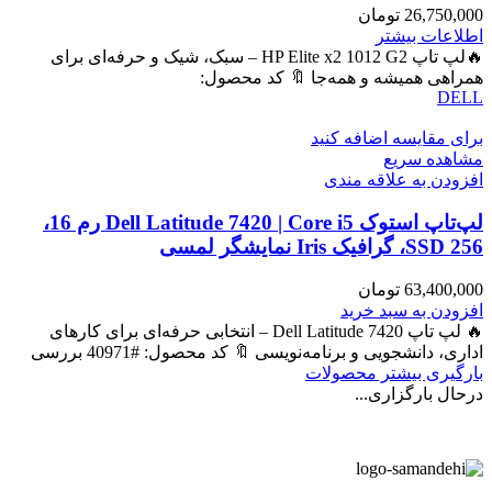
26,750,000
تومان
اطلاعات بیشتر
🔥لپ تاپ HP Elite x2 1012 G2 – سبک، شیک و حرفه‌ای برای
همراهی همیشه و همه‌جا 🔖 کد محصول:
DELL
برای مقایسه اضافه کنید
مشاهده سریع
افزودن به علاقه مندی
لپ‌تاپ استوک Dell Latitude 7420 | Core i5 رم 16،
SSD 256، گرافیک Iris نمایشگر لمسی
63,400,000
تومان
افزودن به سبد خرید
🔥 لپ تاپ Dell Latitude 7420 – انتخابی حرفه‌ای برای کارهای
اداری، دانشجویی و برنامه‌نویسی 🔖 کد محصول: #40971 بررسی
بارگیری بیشتر محصولات
درحال بارگزاری...