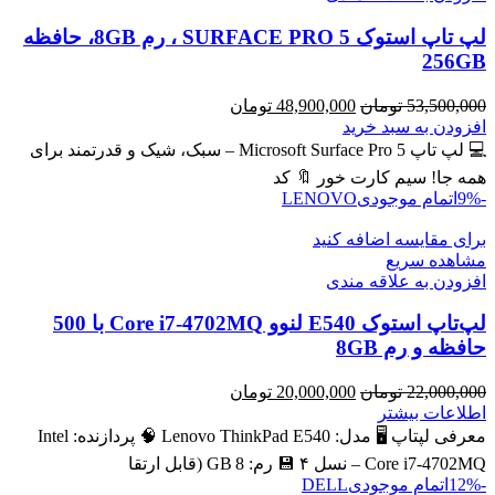
لپ تاپ استوک SURFACE PRO 5 ، رم 8GB، حافظه
256GB
قیمت
قیمت
53,500,000
تومان
48,900,000
تومان
اصلی
فعلی
افزودن به سبد خرید
53,500,000 تومان
48,900,000 تومان
💻 لپ تاپ Microsoft Surface Pro 5 – سبک، شیک و قدرتمند برای
بود.
است.
همه جا! سیم کارت خور 🔖 کد
-9%
اتمام موجودی
LENOVO
برای مقایسه اضافه کنید
مشاهده سریع
افزودن به علاقه مندی
لپ‌تاپ استوک E540 لنوو Core i7-4702MQ با 500
حافظه و رم 8GB
قیمت
قیمت
22,000,000
تومان
20,000,000
تومان
اصلی
فعلی
اطلاعات بیشتر
22,000,000 تومان
20,000,000 تومان
معرفی لپتاپ 🖥️ مدل: Lenovo ThinkPad E540 🧠 پردازنده: Intel
بود.
است.
Core i7‑4702MQ – نسل ۴ 💾 رم: 8 GB (قابل ارتقا
-12%
اتمام موجودی
DELL