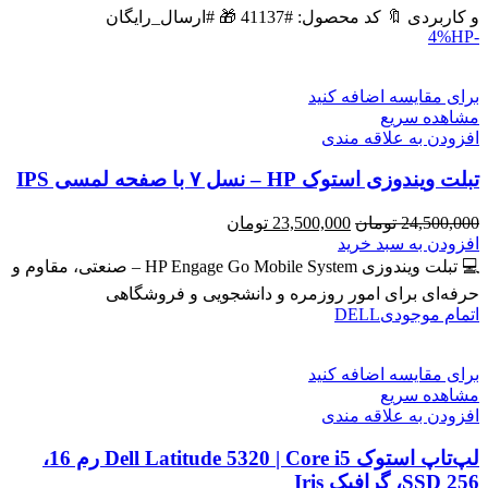
بود.
است.
و کاربردی 🔖 کد محصول: #41137 🎁 #ارسال_رایگان
HP
-4%
برای مقایسه اضافه کنید
مشاهده سریع
افزودن به علاقه مندی
تبلت ویندوزی استوک HP – نسل ۷ با صفحه لمسی IPS
قیمت
قیمت
24,500,000
تومان
23,500,000
تومان
اصلی
فعلی
افزودن به سبد خرید
24,500,000 تومان
23,500,000 تومان
💻 تبلت ویندوزی HP Engage Go Mobile System – صنعتی، مقاوم و
بود.
است.
حرفه‌ای برای امور روزمره و دانشجویی و فروشگاهی
اتمام موجودی
DELL
برای مقایسه اضافه کنید
مشاهده سریع
افزودن به علاقه مندی
لپ‌تاپ استوک Dell Latitude 5320 | Core i5 رم 16،
SSD 256، گرافیک Iris