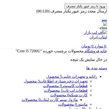
ورود با رمز عبور یکبار مصرف
ارسال مجدد رمز عبور یکبار مصرف
(00:
120
)
منو
0
موارد
0
تومان
خانه
فروشگاه
محصولات برچسب خورده “Core i5 7200U”
در حال نمایش یک نتیجه
دسته بندی ها
رایانه و تجهیزات جانبی
5 محصول
تجهیزات ذخیره‌سازی اطلاعات
3 محصول
قطعات کامپیوتر
0 محصولات
قطعات لپ تاپ
1 محصولات
کارت شبکه
0 محصولات
ماژول سیم کارت لپتاپ
0 محصولات
مانیتور
0 محصولات
لپ تاپ
39 محصول