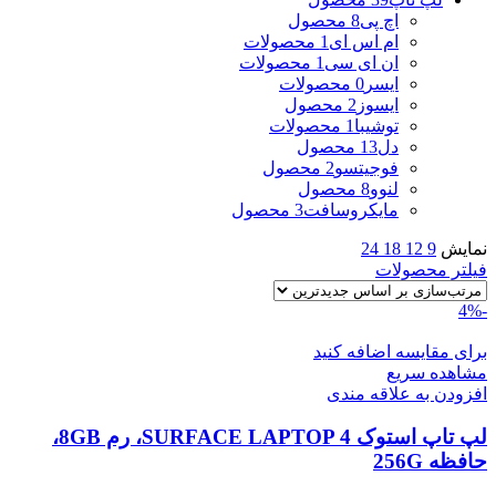
اچ پی
8 محصول
ام اس ای
1 محصولات
ان ای سی
1 محصولات
ایسر
0 محصولات
ایسوز
2 محصول
توشیبا
1 محصولات
دل
13 محصول
فوجیتسو
2 محصول
لنوو
8 محصول
مایکروسافت
3 محصول
نمایش
9
12
18
24
فیلتر محصولات
-4%
برای مقایسه اضافه کنید
مشاهده سریع
افزودن به علاقه مندی
لپ تاپ استوک SURFACE LAPTOP 4، رم 8GB،
حافظه 256G