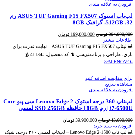
افزودن به علاقه مندی
لپ‌تاپ استوک ASUS TUF Gaming F15 FX507 رم
32، 512GB، گرافیک 8GB
قیمت
قیمت
204,000,000
تومان
199,000,000
تومان
اصلی
فعلی
اطلاعات بیشتر
204,000,000 تومان
199,000,000 تومان
💻 لپتاپ ASUS TUF Gaming F15 FX507 – نهایت قدرت برای
بود.
است.
بازی، طراحی و برنامه‌نویسی 🔖 کد محصول: #41134 💰
LENOVO
-8%
برای مقایسه اضافه کنید
مشاهده سریع
افزودن به علاقه مندی
لپ‌تاپ 360 درجه استوک Lenovo Edge 2 سی پیو Core
i7-6500U | رم 8GB | حافظه SSD 256GB لمسی
قیمت
قیمت
43,600,000
تومان
39,900,000
تومان
اصلی
فعلی
افزودن به سبد خرید
43,600,000 تومان
39,900,000 تومان
💻 لپ تاپ Lenovo Edge 2-1580 – لپ‌تاپ لمسی ۳۶۰ درجه، شیک