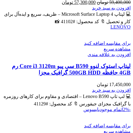
قیمت
قیمت
59,400,000
تومان
57,300,000
تومان
اصلی
فعلی
افزودن به سبد خرید
59,400,000 تومان
57,300,000 تومان
💻 لپتاپ Microsoft Surface Laptop 4 – ظریف، سریع و ایده‌آل برای
بود.
است.
کار و تحصیل 🔖 کد محصول: #41102 📸
LENOVO
برای مقایسه اضافه کنید
مشاهده سریع
افزودن به علاقه مندی
لپتاپ استوک لنوو B590 سی پیو Core i3 3120m رم
4GB حافظه 500GB HDD گرافیک مجزا
17,450,000
تومان
افزودن به سبد خرید
💻 لپ تاپ Lenovo B590 – اقتصادی و مقاوم برای کارهای روزمره
با گرافیک مجزای جیفورس 🔖 کد محصول: #41129
-2%
اتمام موجودی
ایسوس
برای مقایسه اضافه کنید
مشاهده سریع