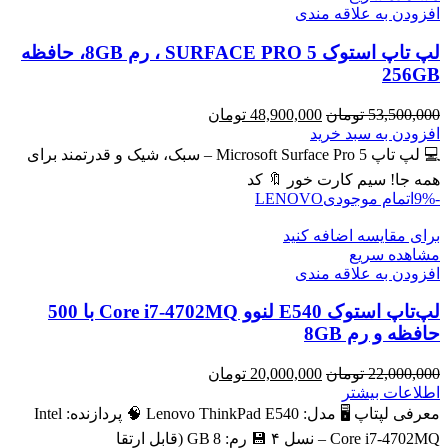
افزودن به علاقه مندی
لپ تاپ استوک SURFACE PRO 5 ، رم 8GB، حافظه
256GB
قیمت
قیمت
53,500,000
تومان
48,900,000
تومان
اصلی
فعلی
افزودن به سبد خرید
53,500,000 تومان
48,900,000 تومان
💻 لپ تاپ Microsoft Surface Pro 5 – سبک، شیک و قدرتمند برای
بود.
است.
همه جا! سیم کارت خور 🔖 کد
-9%
اتمام موجودی
LENOVO
برای مقایسه اضافه کنید
مشاهده سریع
افزودن به علاقه مندی
لپ‌تاپ استوک E540 لنوو Core i7-4702MQ با 500
حافظه و رم 8GB
قیمت
قیمت
22,000,000
تومان
20,000,000
تومان
اصلی
فعلی
اطلاعات بیشتر
22,000,000 تومان
20,000,000 تومان
معرفی لپتاپ 🖥️ مدل: Lenovo ThinkPad E540 🧠 پردازنده: Intel
بود.
است.
Core i7‑4702MQ – نسل ۴ 💾 رم: 8 GB (قابل ارتقا