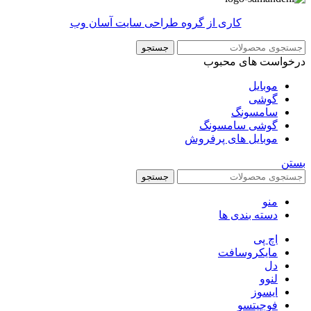
کاری از گروه طراحی سایت آسان وب
جستجو
درخواست های محبوب
موبایل
گوشی
سامسونگ
گوشی سامسونگ
موبایل های پرفروش
بستن
جستجو
منو
دسته بندی ها
اچ پی
مایکروسافت
دل
لنوو
ایسوز
فوجیتسو