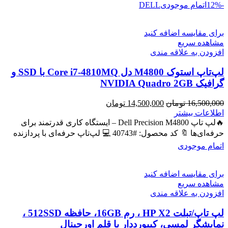
-12%
اتمام موجودی
DELL
برای مقایسه اضافه کنید
مشاهده سریع
افزودن به علاقه مندی
لپ‌تاپ استوک M4800 دل Core i7-4810MQ با SSD و
گرافیک NVIDIA Quadro 2GB
قیمت
قیمت
16,500,000
تومان
14,500,000
تومان
اصلی
فعلی
اطلاعات بیشتر
16,500,000 تومان
14,500,000 تومان
🔥لپ تاپ Dell Precision M4800 – ایستگاه کاری قدرتمند برای
بود.
است.
حرفه‌ای‌ها 🔖 کد محصول: #40743 💻 لپ‌تاپ حرفه‌ای با پردازنده
اتمام موجودی
برای مقایسه اضافه کنید
مشاهده سریع
افزودن به علاقه مندی
لپ تاپ/تبلت HP X2 ، رم 16GB، حافظه 512SSD ،
نمایشگر لمسی، کیبورددار با قلم اورجینال