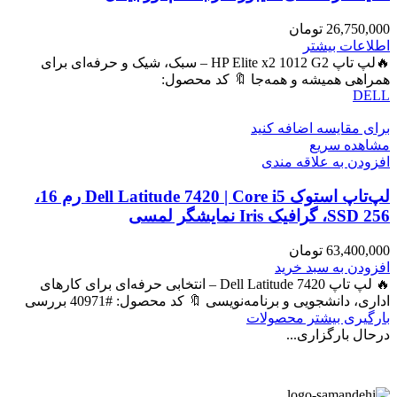
26,750,000
تومان
اطلاعات بیشتر
🔥لپ تاپ HP Elite x2 1012 G2 – سبک، شیک و حرفه‌ای برای
همراهی همیشه و همه‌جا 🔖 کد محصول:
DELL
برای مقایسه اضافه کنید
مشاهده سریع
افزودن به علاقه مندی
لپ‌تاپ استوک Dell Latitude 7420 | Core i5 رم 16،
SSD 256، گرافیک Iris نمایشگر لمسی
63,400,000
تومان
افزودن به سبد خرید
🔥 لپ تاپ Dell Latitude 7420 – انتخابی حرفه‌ای برای کارهای
اداری، دانشجویی و برنامه‌نویسی 🔖 کد محصول: #40971 بررسی
بارگیری بیشتر محصولات
درحال بارگزاری...