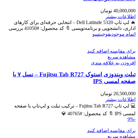
40,000,000
تومان
اطلاعات بیشتر
🔥 لپ تاپ Dell Latitude 5320 – انتخابی حرفه‌ای برای کارهای
اداری، دانشجویی و برنامه‌نویسی 🔖 کد محصول: #41050 بررسی
اتمام موجودی
فوجیتسو
برای مقایسه اضافه کنید
مشاهده سریع
افزودن به علاقه مندی
تبلت ویندوزی استوک Fujitsu Tab R727 – نسل ۷ با
صفحه لمسی IPS
20,500,000
تومان
اطلاعات بیشتر
💻 لپ تاپ Fujitsu Tab R727 – ترکیب تبلت و لپ‌تاپ با صفحه
لمسی IPS 🔖 کد محصول: #40765 💎
-9%
برای مقایسه اضافه کنید
مشاهده سریع