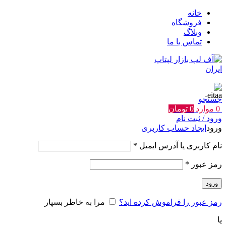
خانه
فروشگاه
وبلاگ
تماس با ما
جستجو
0
موارد
0
تومان
ورود / ثبت نام
ورود
ایجاد حساب کاربری
الزامی
نام کاربری یا آدرس ایمیل
*
الزامی
رمز عبور
*
ورود
رمز عبور را فراموش کرده اید؟
مرا به خاطر بسپار
یا