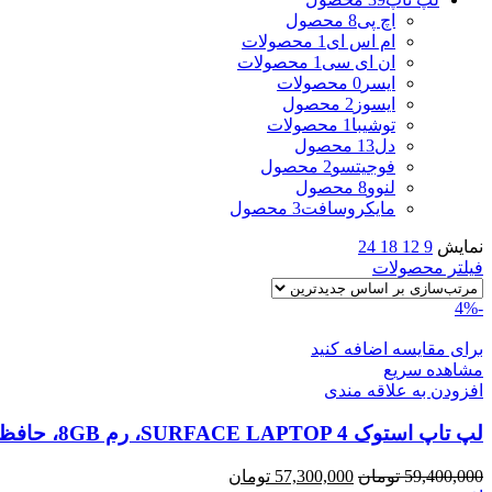
اچ پی
8 محصول
ام اس ای
1 محصولات
ان ای سی
1 محصولات
ایسر
0 محصولات
ایسوز
2 محصول
توشیبا
1 محصولات
دل
13 محصول
فوجیتسو
2 محصول
لنوو
8 محصول
مایکروسافت
3 محصول
نمایش
9
12
18
24
فیلتر محصولات
-4%
برای مقایسه اضافه کنید
مشاهده سریع
افزودن به علاقه مندی
لپ تاپ استوک SURFACE LAPTOP 4، رم 8GB، حافظه 256G
قیمت
قیمت
59,400,000
تومان
57,300,000
تومان