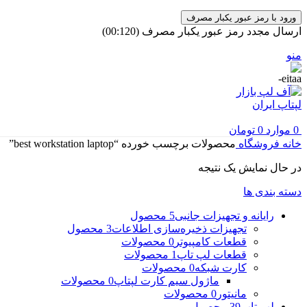
ورود با رمز عبور یکبار مصرف
ارسال مجدد رمز عبور یکبار مصرف
(00:
120
)
منو
0
موارد
0
تومان
خانه
فروشگاه
محصولات برچسب خورده “best workstation laptop”
در حال نمایش یک نتیجه
دسته بندی ها
رایانه و تجهیزات جانبی
5 محصول
تجهیزات ذخیره‌سازی اطلاعات
3 محصول
قطعات کامپیوتر
0 محصولات
قطعات لپ تاپ
1 محصولات
کارت شبکه
0 محصولات
ماژول سیم کارت لپتاپ
0 محصولات
مانیتور
0 محصولات
لپ تاپ
39 محصول