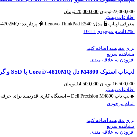
قیمت
قیمت
22,000,000
تومان
20,000,000
تومان
اصلی
فعلی
اطلاعات بیشتر
22,000,000 تومان
20,000,000 تومان
معرفی لپتاپ 🖥️ مدل: Lenovo ThinkPad E540 🧠 پردازنده: Intel Core i7‑4702MQ – نسل ۴ 💾 رم: 8 GB (قابل ارتقا
بود.
است.
-12%
اتمام موجودی
DELL
برای مقایسه اضافه کنید
مشاهده سریع
افزودن به علاقه مندی
لپ‌تاپ استوک M4800 دل Core i7-4810MQ با SSD و گرافیک NVIDIA Quadro 2GB
قیمت
قیمت
16,500,000
تومان
14,500,000
تومان
اصلی
فعلی
اطلاعات بیشتر
16,500,000 تومان
14,500,000 تومان
🔥لپ تاپ Dell Precision M4800 – ایستگاه کاری قدرتمند برای حرفه‌ای‌ها 🔖 کد محصول: #40743 💻 لپ‌تاپ حرفه‌ای با پردازنده
بود.
است.
اتمام موجودی
برای مقایسه اضافه کنید
مشاهده سریع
افزودن به علاقه مندی