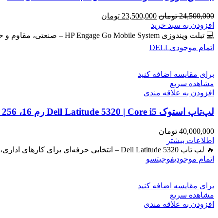
قیمت
قیمت
24,500,000
تومان
23,500,000
تومان
اصلی
فعلی
افزودن به سبد خرید
24,500,000 تومان
23,500,000 تومان
💻 تبلت ویندوزی HP Engage Go Mobile System – صنعتی، مقاوم و حرفه‌ای برای امور روزمره و دانشجویی و فروشگاهی
بود.
است.
اتمام موجودی
DELL
برای مقایسه اضافه کنید
مشاهده سریع
افزودن به علاقه مندی
لپ‌تاپ استوک Dell Latitude 5320 | Core i5 رم 16، SSD 256، گرافیک Iris
40,000,000
تومان
اطلاعات بیشتر
🔥 لپ تاپ Dell Latitude 5320 – انتخابی حرفه‌ای برای کارهای اداری، دانشجویی و برنامه‌نویسی 🔖 کد محصول: #41050 بررسی
اتمام موجودی
فوجیتسو
برای مقایسه اضافه کنید
مشاهده سریع
افزودن به علاقه مندی