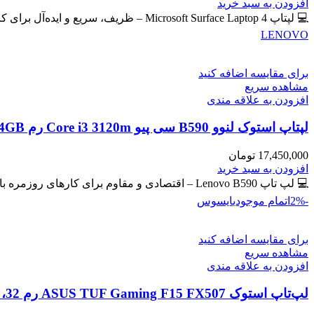
اصلی
فعلی
افزودن به سبد خرید
59,400,000 تومان
57,300,000 تومان
💻 لپتاپ Microsoft Surface Laptop 4 – ظریف، سریع و ایده‌آل برای کار و تحصیل 🔖 کد محصول: #41102 📸
بود.
است.
LENOVO
برای مقایسه اضافه کنید
مشاهده سریع
افزودن به علاقه مندی
لپتاپ استوک لنوو B590 سی پیو Core i3 3120m رم 4GB حافظه 500GB HDD گرافیک مجزا
17,450,000
تومان
افزودن به سبد خرید
💻 لپ تاپ Lenovo B590 – اقتصادی و مقاوم برای کارهای روزمره با گرافیک مجزای جیفورس 🔖 کد محصول: #41129
-2%
اتمام موجودی
ایسوس
برای مقایسه اضافه کنید
مشاهده سریع
افزودن به علاقه مندی
لپ‌تاپ استوک ASUS TUF Gaming F15 FX507 رم 32، 512GB، گرافیک 8GB