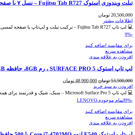
تبلت ویندوزی استوک Fujitsu Tab R727 – نسل ۷ با صفحه لمسی IPS
20,500,000
تومان
اطلاعات بیشتر
💻 لپ تاپ Fujitsu Tab R727 – ترکیب تبلت و لپ‌تاپ با صفحه لمسی IPS 🔖 کد محصول: #40765 💎
-9%
برای مقایسه اضافه کنید
مشاهده سریع
افزودن به علاقه مندی
لپ تاپ استوک SURFACE PRO 5 ، رم 8GB، حافظه 256GB
قیمت
قیمت
53,500,000
تومان
48,900,000
تومان
اصلی
فعلی
افزودن به سبد خرید
53,500,000 تومان
48,900,000 تومان
💻 لپ تاپ Microsoft Surface Pro 5 – سبک، شیک و قدرتمند برای همه جا! سیم کارت خور 🔖 کد
بود.
است.
-9%
اتمام موجودی
LENOVO
برای مقایسه اضافه کنید
مشاهده سریع
افزودن به علاقه مندی
لپ‌تاپ استوک E540 لنوو Core i7-4702MQ با 500 حافظه و رم 8GB