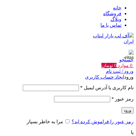
خانه
فروشگاه
وبلاگ
تماس با ما
جستجو
0
موارد
0
تومان
ورود / ثبت نام
ورود
ایجاد حساب کاربری
الزامی
نام کاربری یا آدرس ایمیل
*
الزامی
رمز عبور
*
ورود
رمز عبور را فراموش کرده اید؟
مرا به خاطر بسپار
یا